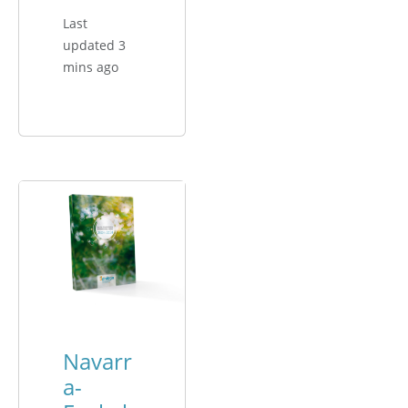
Last
updated 3
mins ago
Navarr
a-