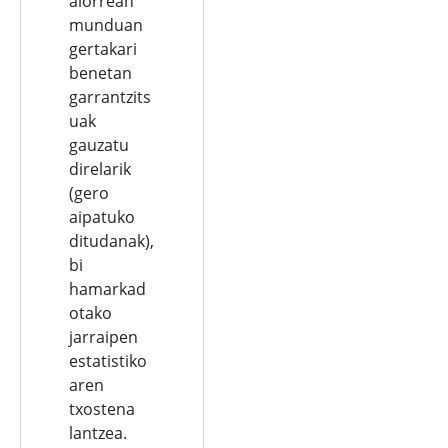
alorrean
munduan
gertakari
benetan
garrantzits
uak
gauzatu
direlarik
(gero
aipatuko
ditudanak),
bi
hamarkad
otako
jarraipen
estatistiko
aren
txostena
lantzea.