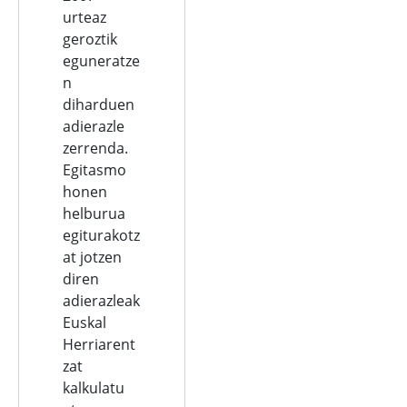
urteaz
geroztik
eguneratze
n
diharduen
adierazle
zerrenda.
Egitasmo
honen
helburua
egiturakotz
at jotzen
diren
adierazleak
Euskal
Herriarent
zat
kalkulatu