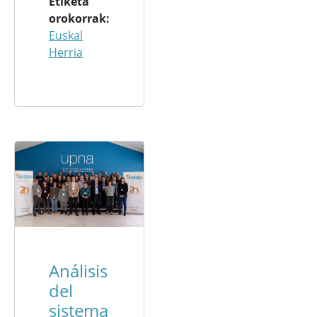
Etiketa
orokorrak
Euskal
Herria
Análisis
del
sistema