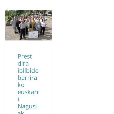
Prest
dira
ibilbide
berrira
ko
euskarr
i
Nagusi
ak