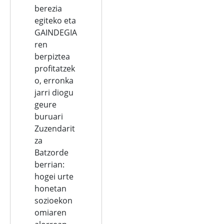
berezia
egiteko eta
GAINDEGIA
ren
berpiztea
profitatzek
o, erronka
jarri diogu
geure
buruari
Zuzendarit
za
Batzorde
berrian:
hogei urte
honetan
sozioekon
omiaren