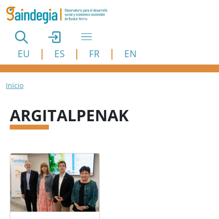
Pasar al contenido principal
EU
ES
FR
EN
Ruta de navegación
Inicio
ARGITALPENAK