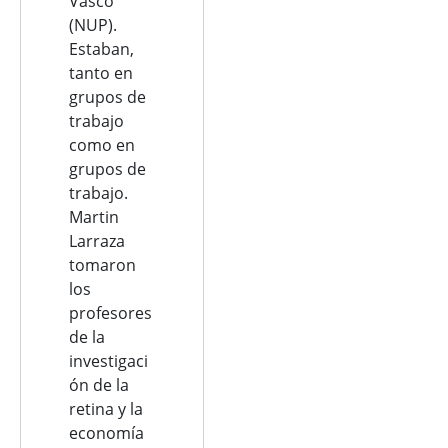
Vasco
(NUP).
Estaban,
tanto en
grupos de
trabajo
como en
grupos de
trabajo.
Martin
Larraza
tomaron
los
profesores
de la
investigaci
ón de la
retina y la
economía