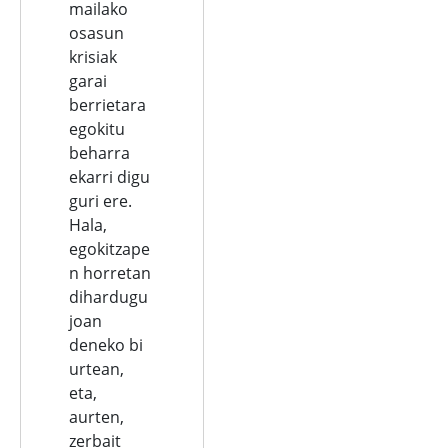
mailako
osasun
krisiak
garai
berrietara
egokitu
beharra
ekarri digu
guri ere.
Hala,
egokitzape
n horretan
dihardugu
joan
deneko bi
urtean,
eta,
aurten,
zerbait