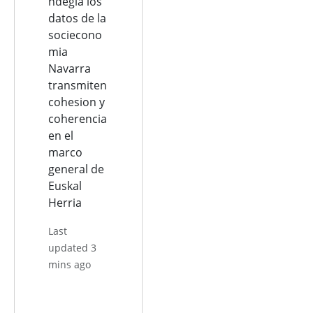
ndegia los
datos de la
sociecono
mia
Navarra
transmiten
cohesion y
coherencia
en el
marco
general de
Euskal
Herria
Last
updated 3
mins ago