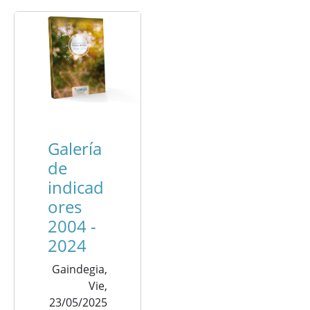
Galería
de
indicad
ores
2004 -
2024
Gaindegia,
Vie,
23/05/2025