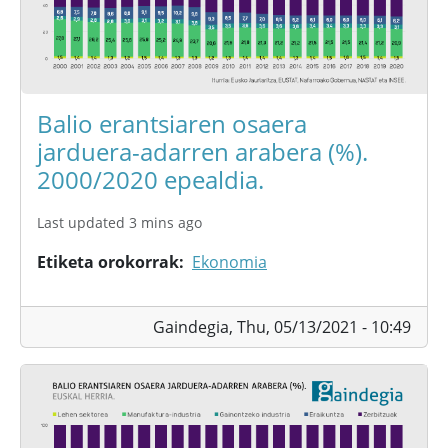
Balio erantsiaren osaera
jarduera-adarren arabera (%).
2000/2020 epealdia.
Last updated 3 mins ago
Etiketa orokorrak
Ekonomia
Gaindegia,
Thu, 05/13/2021 - 10:49