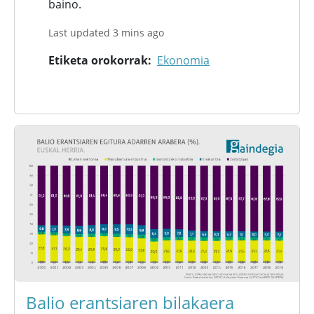
baino.
Last updated 3 mins ago
Etiketa orokorrak
Ekonomia
Balio erantsiaren bilakaera