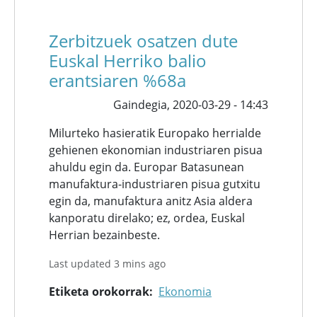
Zerbitzuek osatzen dute
Euskal Herriko balio
erantsiaren %68a
Gaindegia,
2020-03-29 - 14:43
Milurteko hasieratik Europako herrialde
gehienen ekonomian industriaren pisua
ahuldu egin da. Europar Batasunean
manufaktura-industriaren pisua gutxitu
egin da, manufaktura anitz Asia aldera
kanporatu direlako; ez, ordea, Euskal
Herrian bezainbeste.
Last updated 3 mins ago
Etiketa orokorrak
Ekonomia