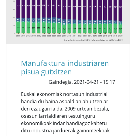
Manufaktura-industriaren
pisua gutxitzen
Gaindegia,
2021-04-21 - 15:17
Euskal ekonomiak nortasun industrial
handia du baina aspaldian ahultzen ari
den ezaugarria da. 2009 urtean bezala,
osasun larrialdiaren testuinguru
ekonomikoak indar handiagoz kaltetu
ditu industria jarduerak gainontzekoak