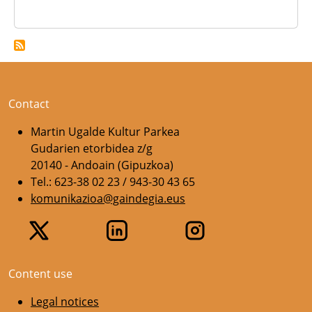
Contact
Martin Ugalde Kultur Parkea
Gudarien etorbidea z/g
20140 - Andoain (Gipuzkoa)
Tel.: 623-38 02 23 / 943-30 43 65
komunikazioa@gaindegia.eus
Content use
Legal notices