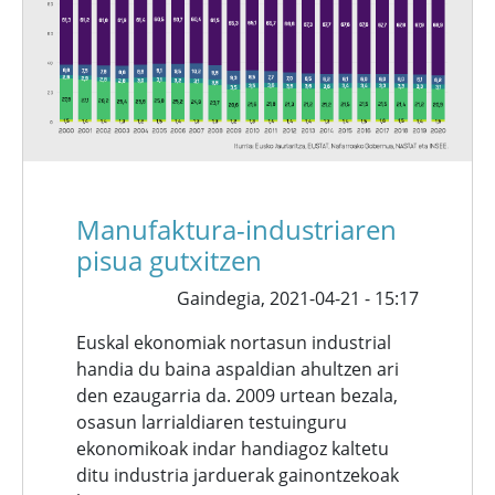
Manufaktura-industriaren
pisua gutxitzen
Gaindegia,
2021-04-21 - 15:17
Euskal ekonomiak nortasun industrial
handia du baina aspaldian ahultzen ari
den ezaugarria da. 2009 urtean bezala,
osasun larrialdiaren testuinguru
ekonomikoak indar handiagoz kaltetu
ditu industria jarduerak gainontzekoak