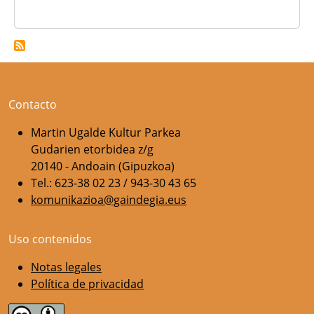
Contacto
Martin Ugalde Kultur Parkea
Gudarien etorbidea z/g
20140 - Andoain (Gipuzkoa)
Tel.: 623-38 02 23 / 943-30 43 65
komunikazioa@gaindegia.eus
Uso contenidos
Notas legales
Política de privacidad