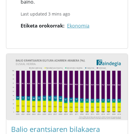
baino.
Last updated 3 mins ago
Etiketa orokorrak
Ekonomia
Balio erantsiaren bilakaera