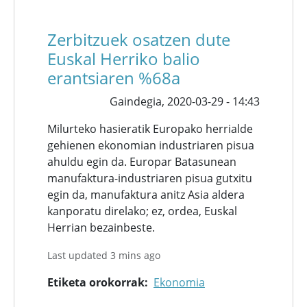
Zerbitzuek osatzen dute
Euskal Herriko balio
erantsiaren %68a
Gaindegia,
2020-03-29 - 14:43
Milurteko hasieratik Europako herrialde
gehienen ekonomian industriaren pisua
ahuldu egin da. Europar Batasunean
manufaktura-industriaren pisua gutxitu
egin da, manufaktura anitz Asia aldera
kanporatu direlako; ez, ordea, Euskal
Herrian bezainbeste.
Last updated 3 mins ago
Etiketa orokorrak
Ekonomia