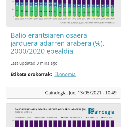
Balio erantsiaren osaera
jarduera-adarren arabera (%).
2000/2020 epealdia.
Last updated 3 mins ago
Etiketa orokorrak
Ekonomia
Gaindegia,
Jue, 13/05/2021 - 10:49