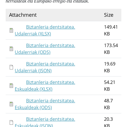
herrialdeak eta Europako erregio eta estatuak.
Attachment
Size
Biztanleria dentsitatea.
149.41
Udalerriak (XLSX)
KB
Biztanleria dentsitatea.
173.54
Udalerriak (ODS)
KB
Biztanleria dentsitatea.
19.69
Udalerriak (JSON)
KB
Biztanleria dentsitatea.
54.21
Eskualdeak (XLSX)
KB
Biztanleria dentsitatea.
48.7
Eskualdeak (ODS)
KB
Biztanleria dentsitatea.
20.3
Eskualdeak (JSON)
KB