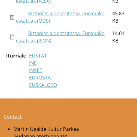
estatuak (XLSX)
KB
Biztanleria dentsitatea. Europako
45.83
estatuak (ODS)
KB
Biztanleria dentsitatea. Europako
14.01
estatuak (JSON)
KB
Iturriak
EUSTAT
INE
INSEE
EUROSTAT
EUSKALGEO
Contact
Martin Ugalde Kultur Parkea
Gudarien etorbidea z/g