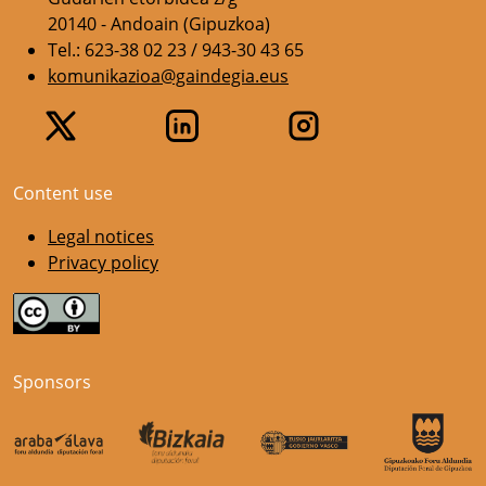
20140 - Andoain (Gipuzkoa)
Tel.: 623-38 02 23 / 943-30 43 65
komunikazioa@gaindegia.eus
Content use
Legal notices
Privacy policy
Sponsors