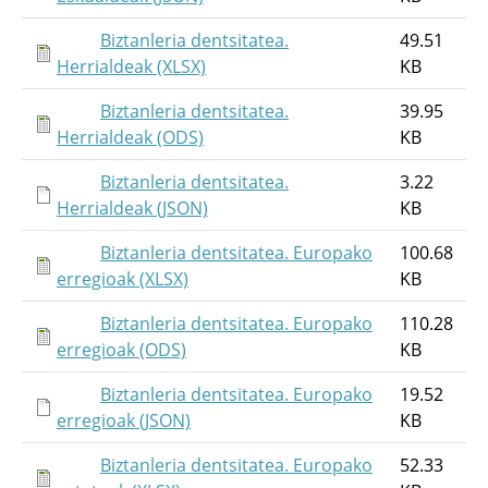
Biztanleria dentsitatea.
49.51
Herrialdeak (XLSX)
KB
Biztanleria dentsitatea.
39.95
Herrialdeak (ODS)
KB
Biztanleria dentsitatea.
3.22
Herrialdeak (JSON)
KB
Biztanleria dentsitatea. Europako
100.68
erregioak (XLSX)
KB
Biztanleria dentsitatea. Europako
110.28
erregioak (ODS)
KB
Biztanleria dentsitatea. Europako
19.52
erregioak (JSON)
KB
Biztanleria dentsitatea. Europako
52.33