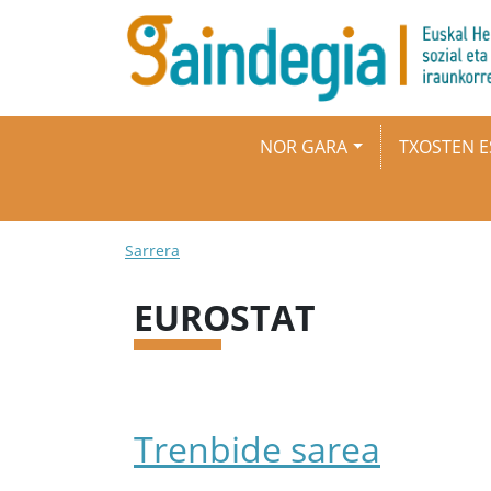
Skip to main content
Main navigation
NOR GARA
TXOSTEN E
Breadcrumb
Sarrera
EUROSTAT
Trenbide sarea