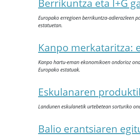
Berrikuntza eta I+G g
Europako erregioen berrikuntza-adierazleen pa
estatuetan.
Kanpo merkataritza: e
Kanpo hartu-eman ekonomikoen ondorioz ondas
Europako estatuak.
Eskulanaren produkti
Landunen eskulanetik urtebetean sorturiko on
Balio erantsiaren egi