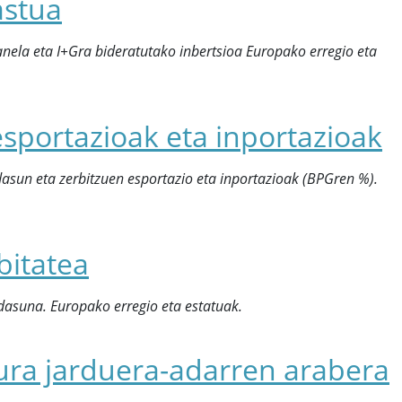
astua
nela eta I+Gra bideratutako inbertsioa Europako erregio eta
sportazioak eta inportazioak
un eta zerbitzuen esportazio eta inportazioak (BPGren %).
bitatea
dasuna. Europako erregio eta estatuak.
tura jarduera-adarren arabera