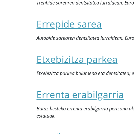
Trenbide sarearen dentsitatea lurraldean. Euro
Errepide sarea
Autobide sarearen dentsitatea lurraldean. Euro
Etxebizitza parkea
Etxebizitza parkea bolumena eta dentsitatea; e
Errenta erabilgarria
Bataz besteko errenta erabilgarria pertsona a
estatuak.