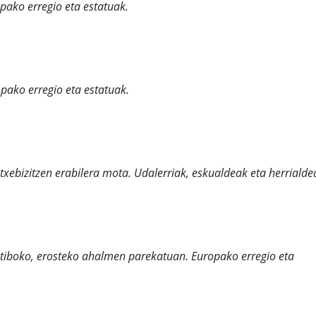
pako erregio eta estatuak.
pako erregio eta estatuak.
txebizitzen erabilera mota. Udalerriak, eskualdeak eta herrialde
ktiboko, erosteko ahalmen parekatuan. Europako erregio eta