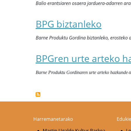
Balio erantsiaren osaera jarduera-adarren arab
BPG biztanleko
Barne Produktu Gordina biztanleko, erosteko 
BPGren urte arteko h
Barne Produktu Gordinaren urte arteko hazkunde-t
Pagination
Harremanetarako
Edukie
Martin Ugalde Kultur Parkea
Le