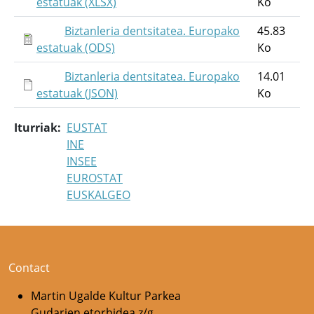
estatuak (XLSX)
Ko
Biztanleria dentsitatea. Europako
45.83
estatuak (ODS)
Ko
Biztanleria dentsitatea. Europako
14.01
estatuak (JSON)
Ko
Iturriak
EUSTAT
INE
INSEE
EUROSTAT
EUSKALGEO
Contact
Martin Ugalde Kultur Parkea
Gudarien etorbidea z/g