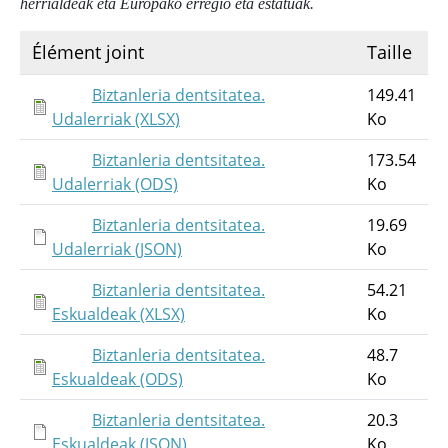
herrialdeak eta Europako erregio eta estatuak.
Élément joint
Taille
Biztanleria dentsitatea.
149.41
Udalerriak (XLSX)
Ko
Biztanleria dentsitatea.
173.54
Udalerriak (ODS)
Ko
Biztanleria dentsitatea.
19.69
Udalerriak (JSON)
Ko
Biztanleria dentsitatea.
54.21
Eskualdeak (XLSX)
Ko
Biztanleria dentsitatea.
48.7
Eskualdeak (ODS)
Ko
Biztanleria dentsitatea.
20.3
Eskualdeak (JSON)
Ko