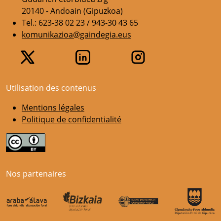
20140 - Andoain (Gipuzkoa)
Tel.: 623-38 02 23 / 943-30 43 65
komunikazioa@gaindegia.eus
Utilisation des contenus
Mentions légales
Politique de confidentialité
Nos partenaires