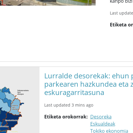
kanpo bizi 
Last updat
Etiketa o
Lurralde desorekak: ehun p
parkearen hazkundea eta z
eskuragarritasuna
Last updated 3 mins ago
Etiketa orokorrak
Desoreka
Eskualdeak
Tokiko ekonomia