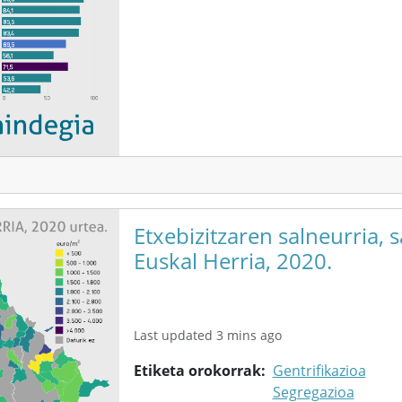
Etxebizitzaren salneurria, s
Euskal Herria, 2020.
Last updated 3 mins ago
Etiketa orokorrak
Gentrifikazioa
Segregazioa