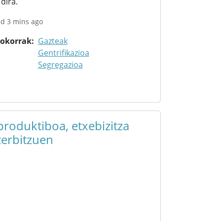
dira.
ed 3 mins ago
rokorrak
Gazteak
Gentrifikazioa
Segregazioa
roduktiboa, etxebizitza
erbitzuen