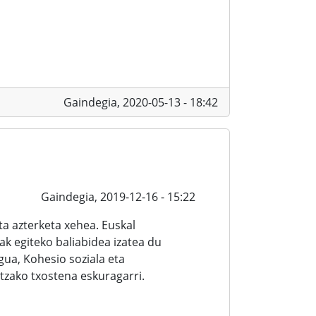
Gaindegia,
2020-05-13 - 18:42
Gaindegia,
2019-12-16 - 15:22
a azterketa xehea. Euskal
ak egiteko baliabidea izatea du
ua, Kohesio soziala eta
zako txostena eskuragarri.