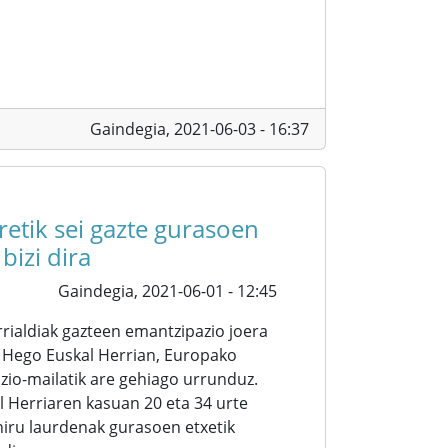
Gaindegia,
2021-06-03 - 16:37
etik sei gazte gurasoen
bizi dira
Gaindegia,
2021-06-01 - 12:45
rialdiak gazteen emantzipazio joera
 Hego Euskal Herrian, Europako
io-mailatik are gehiago urrunduz.
l Herriaren kasuan 20 eta 34 urte
iru laurdenak gurasoen etxetik