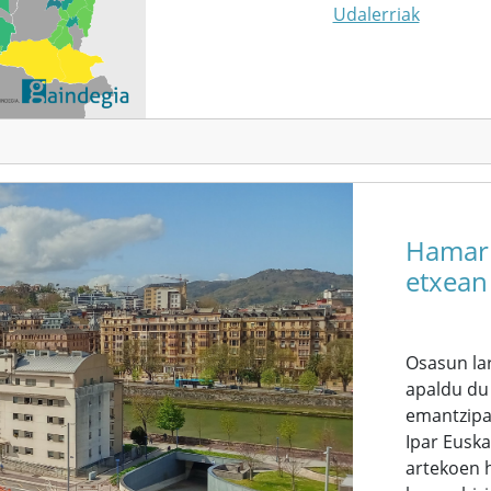
Udalerriak
Hamarr
etxean 
Osasun lar
apaldu du
emantzipaz
Ipar Euska
artekoen h