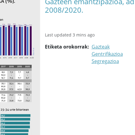
Gazteen emantzipazioa, adi
2008/2020.
Last updated 3 mins ago
Etiketa orokorrak
Gazteak
Gentrifikazioa
Segregazioa