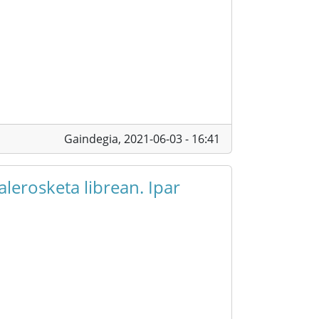
Gaindegia,
2021-06-03 - 16:41
alerosketa librean. Ipar