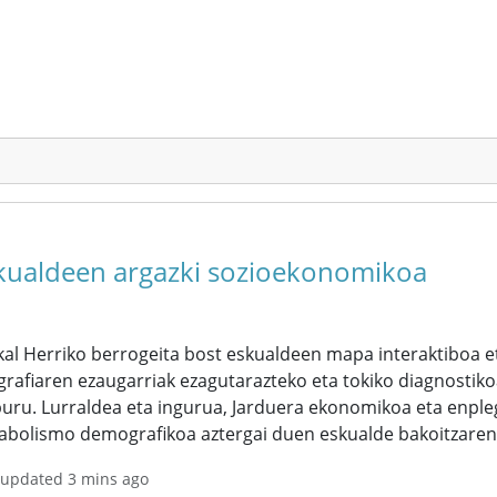
kualdeen argazki sozioekonomikoa
al Herriko berrogeita bost eskualdeen mapa interaktiboa et
rafiaren ezaugarriak ezagutarazteko eta tokiko diagnostiko
uru. Lurraldea eta ingurua, Jarduera ekonomikoa eta enpleg
abolismo demografikoa aztergai duen eskualde bakoitzarent
 updated 3 mins ago