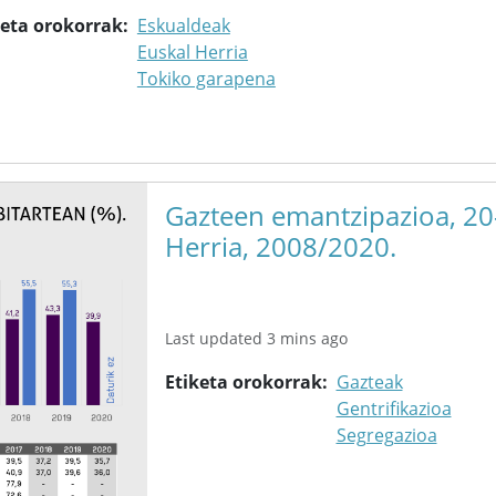
keta orokorrak
Eskualdeak
Euskal Herria
Tokiko garapena
Gazteen emantzipazioa, 20-
Herria, 2008/2020.
Last updated 3 mins ago
Etiketa orokorrak
Gazteak
Gentrifikazioa
Segregazioa