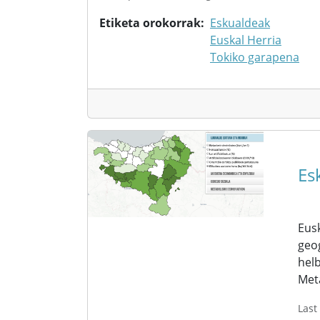
Etiketa orokorrak
Eskualdeak
Euskal Herria
Tokiko garapena
Es
Eusk
geog
helb
Met
Last