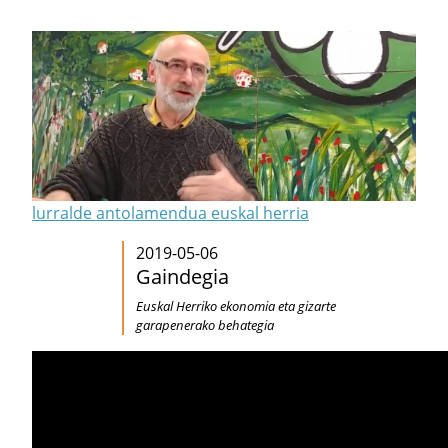
lurralde antolamendua euskal herria
2019-05-06
Gaindegia
Euskal Herriko ekonomia eta gizarte
garapenerako behategia