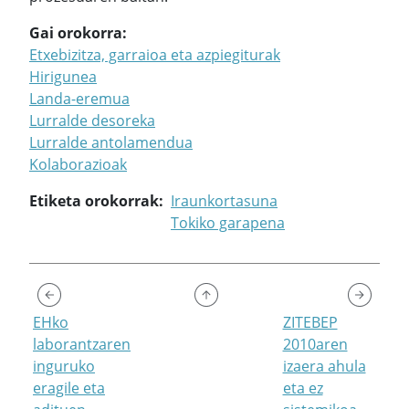
Gai orokorra
Etxebizitza, garraioa eta azpiegiturak
Hirigunea
Landa-eremua
Lurralde desoreka
Lurralde antolamendua
Kolaborazioak
Etiketa orokorrak
Iraunkortasuna
Tokiko garapena
EHko
ZITEBEP
laborantzaren
2010aren
inguruko
izaera ahula
eragile eta
eta ez