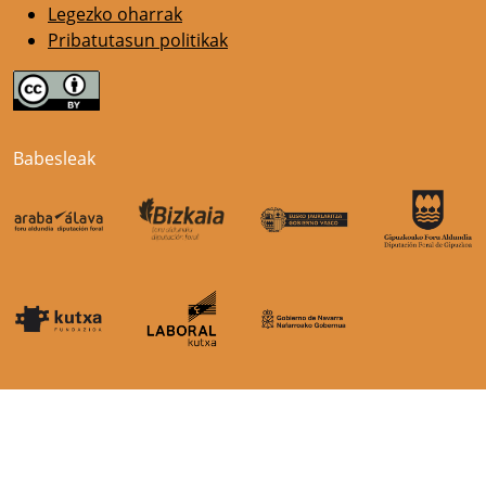
Legezko oharrak
Pribatutasun politikak
Babesleak