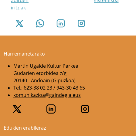
adituen
sistemikoa
iritziak
Harremanetarako
Martin Ugalde Kultur Parkea
Gudarien etorbidea z/g
20140 - Andoain (Gipuzkoa)
Tel.: 623-38 02 23 / 943-30 43 65
komunikazioa@gaindegia.eus
Edukien erabileraz