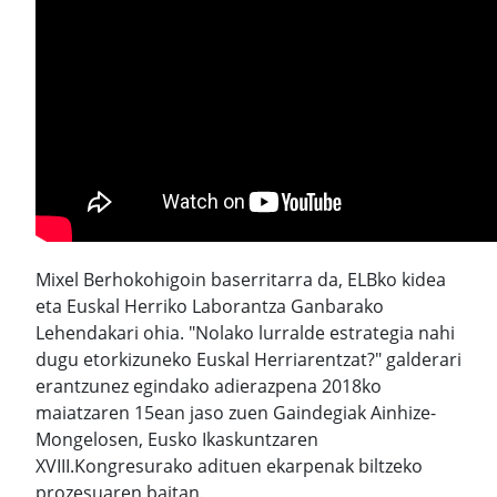
Mixel Berhokohigoin baserritarra da, ELBko kidea
eta Euskal Herriko Laborantza Ganbarako
Lehendakari ohia. "Nolako lurralde estrategia nahi
dugu etorkizuneko Euskal Herriarentzat?" galderari
erantzunez egindako adierazpena 2018ko
maiatzaren 15ean jaso zuen Gaindegiak Ainhize-
Mongelosen, Eusko Ikaskuntzaren
XVIII.Kongresurako adituen ekarpenak biltzeko
prozesuaren baitan.