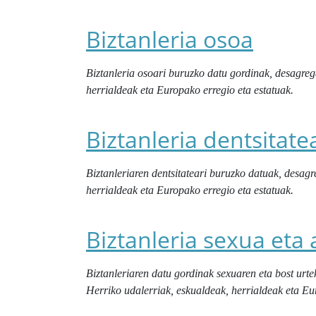
Biztanleria osoa
Biztanleria osoari buruzko datu gordinak, desagreg
herrialdeak eta Europako erregio eta estatuak.
Biztanleria dentsitate
Biztanleriaren dentsitateari buruzko datuak, desag
herrialdeak eta Europako erregio eta estatuak.
Biztanleria sexua eta
Biztanleriaren datu gordinak sexuaren eta bost urt
Herriko udalerriak, eskualdeak, herrialdeak eta Eu