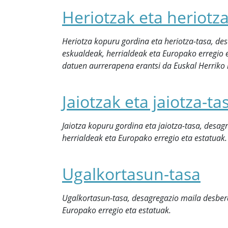
Heriotzak eta heriotza
Heriotza kopuru gordina eta heriotza-tasa, de
eskualdeak, herrialdeak eta Europako erregio 
datuen aurrerapena erantsi da Euskal Herriko 
Jaiotzak eta jaiotza-ta
Jaiotza kopuru gordina eta jaiotza-tasa, desag
herrialdeak eta Europako erregio eta estatuak.
Ugalkortasun-tasa
Ugalkortasun-tasa, desagregazio maila desberd
Europako erregio eta estatuak.