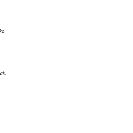
eko
ak,