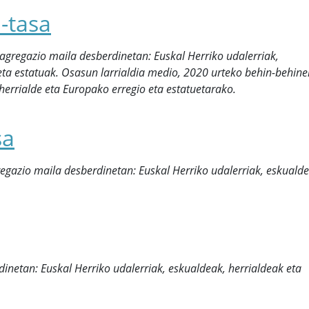
-tasa
sagregazio maila desberdinetan: Euskal Herriko udalerriak,
eta estatuak. Osasun larrialdia medio, 2020 urteko behin-behin
herrialde eta Europako erregio eta estatuetarako.
sa
regazio maila desberdinetan: Euskal Herriko udalerriak, eskualde
inetan: Euskal Herriko udalerriak, eskualdeak, herrialdeak eta