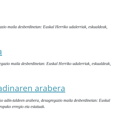
azio maila desberdinetan: Euskal Herriko udalerriak, eskualdeak,
a
regazio maila desberdinetan: Euskal Herriko udalerriak, eskualdeak,
 adinaren arabera
eko adin-taldeen arabera, desagregazio maila desberdinetan: Euskal
ropako erregio eta estatuak.