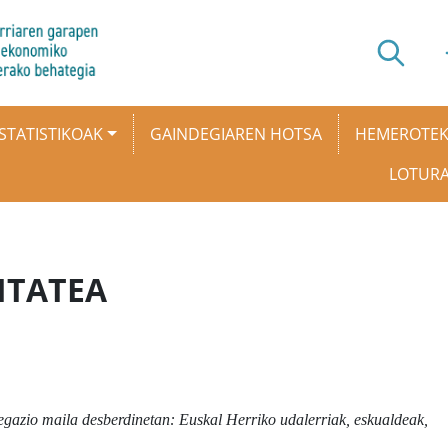
STATISTIKOAK
GAINDEGIAREN HOTSA
HEMEROTE
LOTUR
ITATEA
regazio maila desberdinetan: Euskal Herriko udalerriak, eskualdeak,