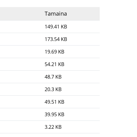
Tamaina
149.41 KB
173.54 KB
19.69 KB
54.21 KB
48.7 KB
20.3 KB
49.51 KB
39.95 KB
3.22 KB