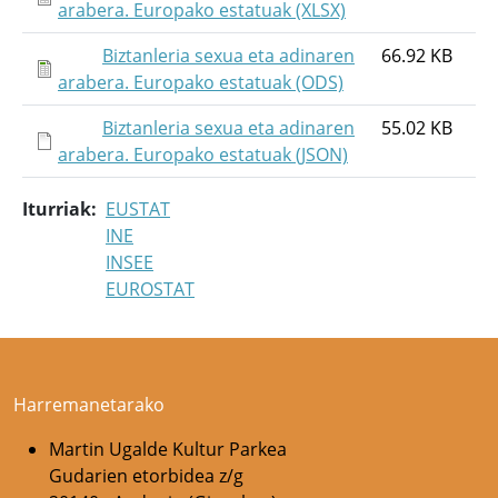
arabera. Europako estatuak (XLSX)
Biztanleria sexua eta adinaren
66.92 KB
arabera. Europako estatuak (ODS)
Biztanleria sexua eta adinaren
55.02 KB
arabera. Europako estatuak (JSON)
Iturriak
EUSTAT
INE
INSEE
EUROSTAT
Harremanetarako
Martin Ugalde Kultur Parkea
Gudarien etorbidea z/g