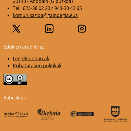
20140 - Andoain (Gipuzkoa)
Tel.: 623-38 02 23 / 943-30 43 65
komunikazioa@gaindegia.eus
Edukien erabileraz
Legezko oharrak
Pribatutasun politikak
Babesleak