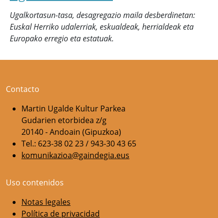
Ugalkortasun-tasa, desagregazio maila desberdinetan:
Euskal Herriko udalerriak, eskualdeak, herrialdeak eta
Europako erregio eta estatuak.
Contacto
Martin Ugalde Kultur Parkea
Gudarien etorbidea z/g
20140 - Andoain (Gipuzkoa)
Tel.: 623-38 02 23 / 943-30 43 65
komunikazioa@gaindegia.eus
Uso contenidos
Notas legales
Política de privacidad