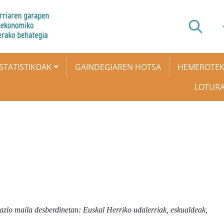
STATISTIKOAK
GAINDEGIAREN HOTSA
HEMEROTE
LOTUR
azio maila desberdinetan: Euskal Herriko udalerriak, eskualdeak,