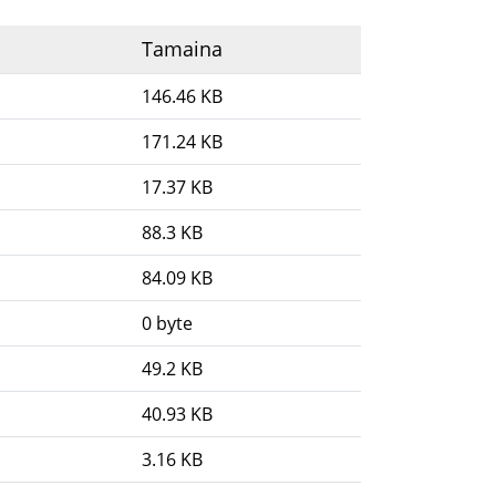
Tamaina
146.46 KB
171.24 KB
17.37 KB
88.3 KB
84.09 KB
0 byte
49.2 KB
40.93 KB
3.16 KB