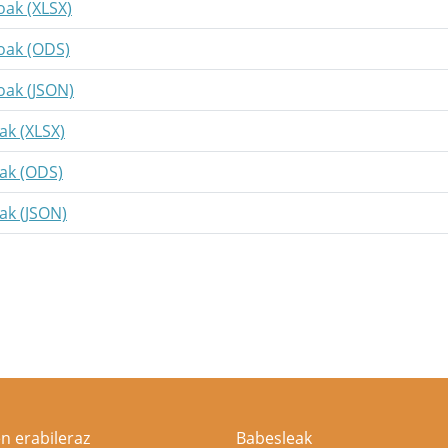
oak (XLSX)
ioak (ODS)
oak (JSON)
ak (XLSX)
uak (ODS)
ak (JSON)
n erabileraz
Babesleak