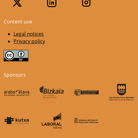
Content use
Legal notices
Privacy policy
Sponsors