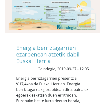
Energia berriztagarrien
ezarpenean atzetik dabil
Euskal Herria
Gaindegia,
2019-09-27 - 12:05
Energia berriztagarrien presentzia
%17,4koa da Euskal Herrian. Energia
berriztagarriak gorabidean dira, baina ez
egoerak eskatzen duen erritmoan.
Europako beste lurraldeetan bezala,