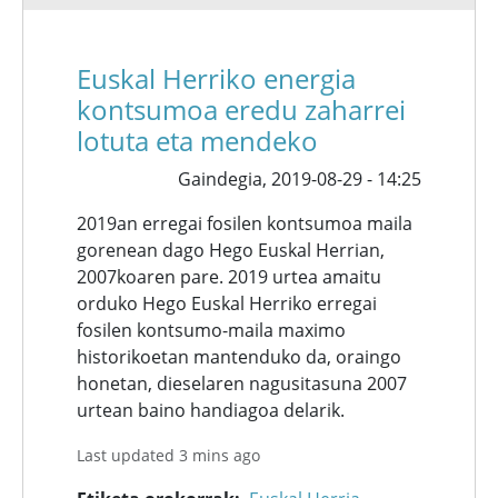
Euskal Herriko energia
kontsumoa eredu zaharrei
lotuta eta mendeko
Gaindegia,
2019-08-29 - 14:25
2019an erregai fosilen kontsumoa maila
gorenean dago Hego Euskal Herrian,
2007koaren pare. 2019 urtea amaitu
orduko Hego Euskal Herriko erregai
fosilen kontsumo-maila maximo
historikoetan mantenduko da, oraingo
honetan, dieselaren nagusitasuna 2007
urtean baino handiagoa delarik.
Last updated 3 mins ago