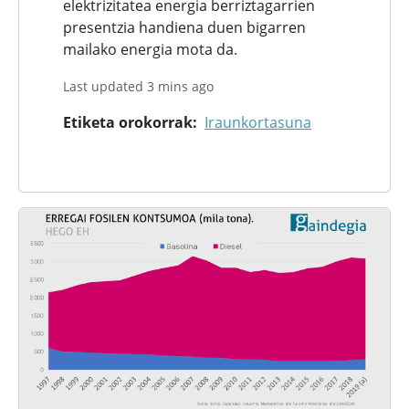
elektrizitatea energia berriztagarrien
presentzia handiena duen bigarren
mailako energia mota da.
Last updated 3 mins ago
Etiketa orokorrak
Iraunkortasuna