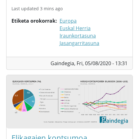
Last updated 3 mins ago
Etiketa orokorrak
Europa
Euskal Herria
Iraunkortasuna
Jasangarritasuna
Gaindegia,
Fri, 05/08/2020 - 13:31
Elikagaien kontsumoa