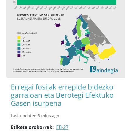
Erregai fosilak errepide bidezko
garraioan eta Berotegi Efektuko
Gasen isurpena
Last updated 3 mins ago
Etiketa orokorrak
EB-27