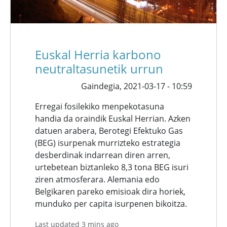
Euskal Herria karbono
neutraltasunetik urrun
Gaindegia,
2021-03-17 - 10:59
Erregai fosilekiko menpekotasuna
handia da oraindik Euskal Herrian. Azken
datuen arabera, Berotegi Efektuko Gas
(BEG) isurpenak murrizteko estrategia
desberdinak indarrean diren arren,
urtebetean biztanleko 8,3 tona BEG isuri
ziren atmosferara. Alemania edo
Belgikaren pareko emisioak dira horiek,
munduko per capita isurpenen bikoitza.
Last updated 3 mins ago