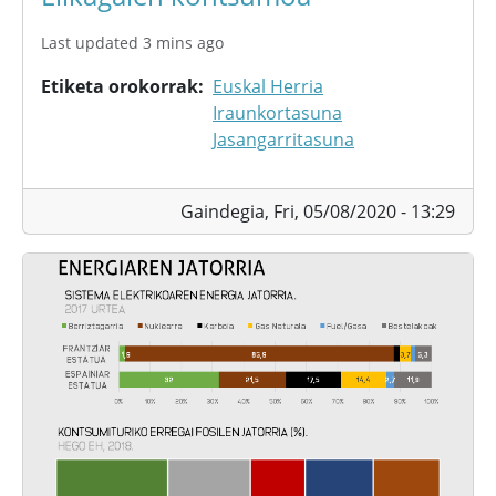
Last updated 3 mins ago
Etiketa orokorrak
Euskal Herria
Iraunkortasuna
Jasangarritasuna
Gaindegia,
Fri, 05/08/2020 - 13:29