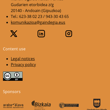
Gudarien etorbidea z/g
20140 - Andoain (Gipuzkoa)
Tel.: 623-38 02 23 / 943-30 43 65
komunikazioa@gaindegia.eus
Content use
Legal notices
Privacy policy
Sponsors