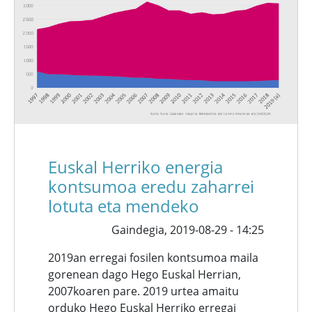
Euskal Herriko energia
kontsumoa eredu zaharrei
lotuta eta mendeko
Gaindegia,
2019-08-29 - 14:25
2019an erregai fosilen kontsumoa maila
gorenean dago Hego Euskal Herrian,
2007koaren pare. 2019 urtea amaitu
orduko Hego Euskal Herriko erregai