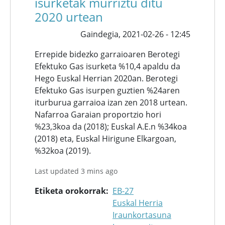
isurketak murriztu ditu
2020 urtean
Gaindegia,
2021-02-26 - 12:45
Errepide bidezko garraioaren Berotegi
Efektuko Gas isurketa %10,4 apaldu da
Hego Euskal Herrian 2020an. Berotegi
Efektuko Gas isurpen guztien %24aren
iturburua garraioa izan zen 2018 urtean.
Nafarroa Garaian proportzio hori
%23,3koa da (2018); Euskal A.E.n %34koa
(2018) eta, Euskal Hirigune Elkargoan,
%32koa (2019).
Last updated 3 mins ago
Etiketa orokorrak
EB-27
Euskal Herria
Iraunkortasuna