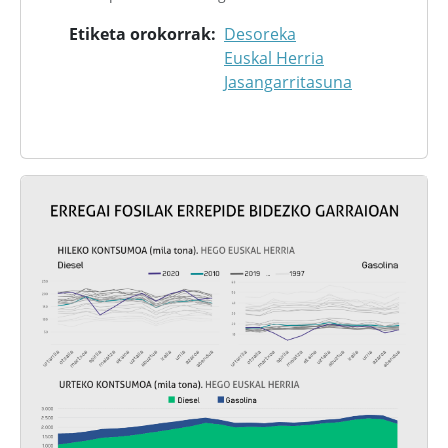
Etiketa orokorrak
Desoreka
Euskal Herria
Jasangarritasuna