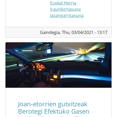
Euskal Herria
Iraunkortasuna
Jasangarritasuna
Gaindegia,
Thu, 03/04/2021 - 13:17
Joan-etorrien gutxitzeak
Berotegi Efektuko Gasen