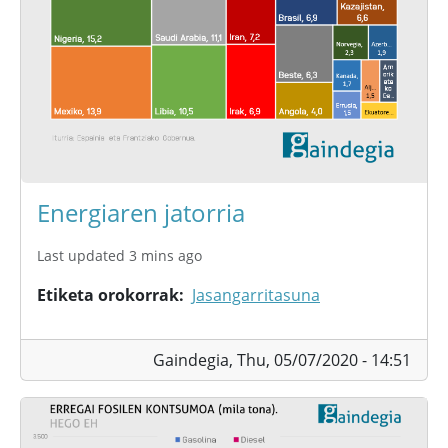
Energiaren jatorria
Last updated 3 mins ago
Etiketa orokorrak
Jasangarritasuna
Gaindegia,
Thu, 05/07/2020 - 14:51