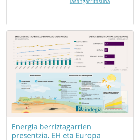
Jasangarritasuna
Energia berriztagarrien
presentzia. EH eta Europa