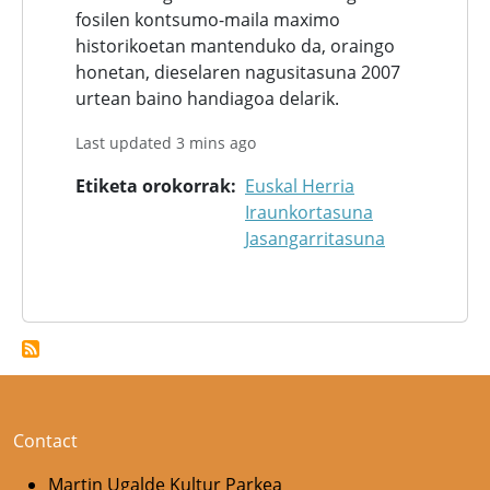
fosilen kontsumo-maila maximo
historikoetan mantenduko da, oraingo
honetan, dieselaren nagusitasuna 2007
urtean baino handiagoa delarik.
Last updated 3 mins ago
Etiketa orokorrak
Euskal Herria
Iraunkortasuna
Jasangarritasuna
Contact
Martin Ugalde Kultur Parkea