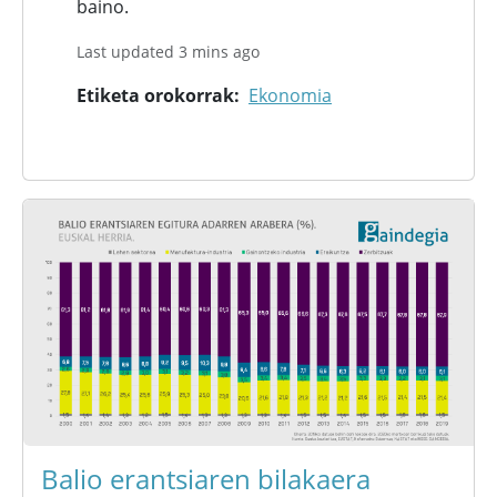
baino.
Last updated 3 mins ago
Etiketa orokorrak
Ekonomia
Balio erantsiaren bilakaera