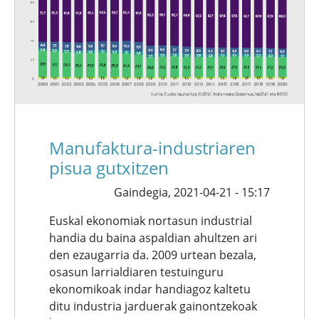
Manufaktura-industriaren
pisua gutxitzen
Gaindegia,
2021-04-21 - 15:17
Euskal ekonomiak nortasun industrial
handia du baina aspaldian ahultzen ari
den ezaugarria da. 2009 urtean bezala,
osasun larrialdiaren testuinguru
ekonomikoak indar handiagoz kaltetu
ditu industria jarduerak gainontzekoak