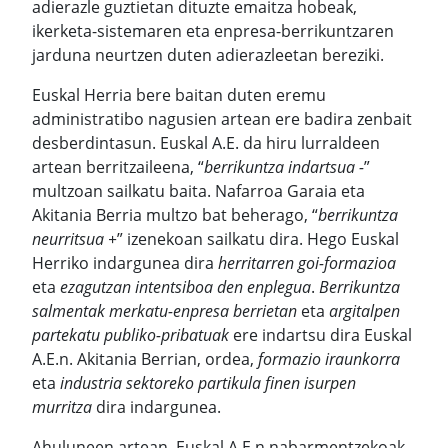
adierazle guztietan dituzte emaitza hobeak,
ikerketa-sistemaren eta enpresa-berrikuntzaren
jarduna neurtzen duten adierazleetan bereziki.
Euskal Herria bere baitan duten eremu
administratibo nagusien artean ere badira zenbait
desberdintasun. Euskal A.E. da hiru lurraldeen
artean berritzaileena, “
berrikuntza indartsua -
”
multzoan sailkatu baita. Nafarroa Garaia eta
Akitania Berria multzo bat beherago, “
berrikuntza
neurritsua +
” izenekoan sailkatu dira. Hego Euskal
Herriko indargunea dira
herritarren goi-formazioa
eta
ezagutzan intentsiboa den enplegua
.
Berrikuntza
salmentak merkatu-enpresa berrietan
eta
argitalpen
partekatu publiko-pribatuak
ere indartsu dira Euskal
A.E.n. Akitania Berrian, ordea,
formazio iraunkorra
eta
industria sektoreko partikula finen isurpen
murritza
dira indargunea.
Ahuluneen artean, Euskal A.E.n nabarmentzekoak