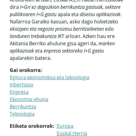
dira
I+Gri ez dagozkion berrikuntza gastuak, sektore
publikoaren I+G gastu
apala eta
diseinu aplikazioak
.
Nafarroa Garaiko kasuan, asko dago hobetzeko
ekoizpen eta negozio prozesu berritzaileetan
edo
landunen
trebakuntza IKT
arloan. Azken hau ere
Akitania Berriko ahulune gisa ageri da,
marken
aplikazioak
eta
enpresa sektoreko I+G gastu
apalarekin batera.
Gai orokorra
Egitura ekonomikoa eta teknologia
Inbertsioa
Enpresa
Ekonomia ehuna
Berrikuntza
Teknologia
Etiketa orokorrak
Europa
Euskal Herria