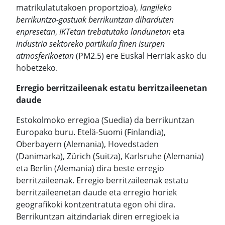
matrikulatutakoen proportzioa),
langileko
berrikuntza-gastuak berrikuntzan diharduten
enpresetan
,
IKTetan trebatutako landunetan
eta
industria sektoreko partikula finen isurpen
atmosferikoetan
(PM2.5) ere Euskal Herriak asko du
hobetzeko.
Erregio berritzaileenak estatu berritzaileenetan
daude
Estokolmoko erregioa (Suedia) da berrikuntzan
Europako buru. Etelä-Suomi (Finlandia),
Oberbayern (Alemania), Hovedstaden
(Danimarka), Zürich (Suitza), Karlsruhe (Alemania)
eta Berlin (Alemania) dira beste erregio
berritzaileenak. Erregio berritzaileenak estatu
berritzaileenetan daude eta erregio horiek
geografikoki kontzentratuta egon ohi dira.
Berrikuntzan aitzindariak diren erregioek ia