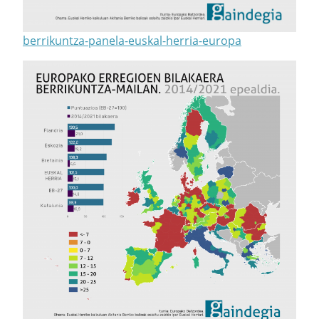
berrikuntza-panela-euskal-herria-europa