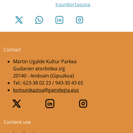
Iraunkortasuna
Contact
Martin Ugalde Kultur Parkea
Gudarien etorbidea z/g
20140 - Andoain (Gipuzkoa)
Tel.: 623-38 02 23 / 943-30 43 65
komunikazioa@gaindegia.eus
Content use