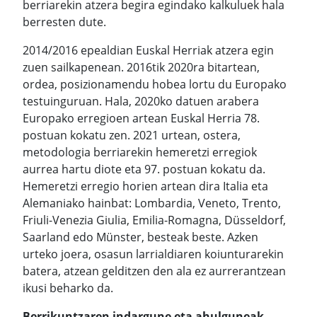
berriarekin atzera begira egindako kalkuluek hala
berresten dute.
2014/2016 epealdian Euskal Herriak atzera egin
zuen sailkapenean. 2016tik 2020ra bitartean,
ordea, posizionamendu hobea lortu du Europako
testuinguruan. Hala, 2020ko datuen arabera
Europako erregioen artean Euskal Herria 78.
postuan kokatu zen. 2021 urtean, ostera,
metodologia berriarekin hemeretzi erregiok
aurrea hartu diote eta 97. postuan kokatu da.
Hemeretzi erregio horien artean dira Italia eta
Alemaniako hainbat: Lombardia, Veneto, Trento,
Friuli-Venezia Giulia, Emilia-Romagna, Düsseldorf,
Saarland edo Münster, besteak beste. Azken
urteko joera, osasun larrialdiaren koiunturarekin
batera, atzean gelditzen den ala ez aurrerantzean
ikusi beharko da.
Berrikuntzaren indargune eta ahulguneak