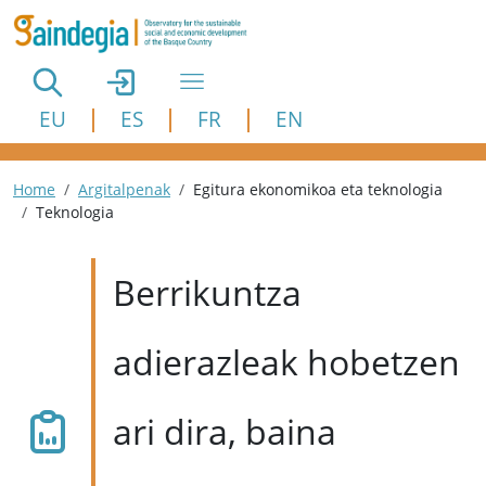
Skip to main content
EU
ES
FR
EN
Breadcrumb
Home
Argitalpenak
Egitura ekonomikoa eta teknologia
Teknologia
Berrikuntza
adierazleak hobetzen
ari dira, baina