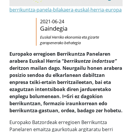
berrikuntza-panela-bilakaera-euskal-herria-europa
2021-06-24
Gaindegia
Euskal Herriko ekonomia eta gizarte
garapenerako behategia
Europako erregioen Berrikuntza Panelaren
arabera Euskal Herria “
berrikuntza indartsua”
deritzon mailan dago
.
Neurgailu honen arabera
posizio sendoa du elkarlanean dabiltzan
enpresa txiki-ertain berritzaileetan, bai eta
ezagutzan intentsiboak diren jardueretako
enplegu bolumenean. I+Gri ez dagokion
berrikuntzan, formazio iraunkorrean edo
berrikuntza-gastuan, ordea, badago zer hobetu.
Europako Batzordeak erregioen Berrikuntza
Panelaren emaitza gaurkotuak argitaratu berri