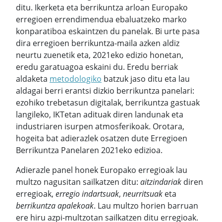
ditu. Ikerketa eta berrikuntza arloan Europako
erregioen errendimendua ebaluatzeko marko
konparatiboa eskaintzen du panelak. Bi urte pasa
dira erregioen berrikuntza-maila azken aldiz
neurtu zuenetik eta, 2021eko edizio honetan,
eredu garatuagoa eskaini du. Eredu berriak
aldaketa
metodologiko
batzuk jaso ditu eta lau
aldagai berri erantsi dizkio berrikuntza panelari:
ezohiko trebetasun digitalak, berrikuntza gastuak
langileko, IKTetan adituak diren landunak eta
industriaren isurpen atmosferikoak. Orotara,
hogeita bat adierazlek osatzen dute Erregioen
Berrikuntza Panelaren 2021eko edizioa.
Adierazle panel honek Europako erregioak lau
multzo nagusitan sailkatzen ditu:
aitzindariak
diren
erregioak,
erregio indartsuak
,
neurritsuak
eta
berrikuntza apalekoak
. Lau multzo horien barruan
ere hiru azpi-multzotan sailkatzen ditu erregioak.