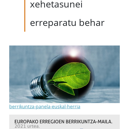
xehetasunei
erreparatu behar
berrikuntza-panela-euskal-herria