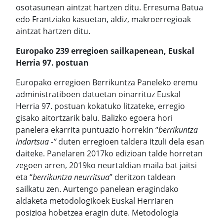
osotasunean aintzat hartzen ditu. Erresuma Batua
edo Frantziako kasuetan, aldiz, makroerregioak
aintzat hartzen ditu.
Europako 239 erregioen sailkapenean, Euskal
Herria 97. postuan
Europako erregioen Berrikuntza Paneleko eremu
administratiboen datuetan oinarrituz Euskal
Herria 97. postuan kokatuko litzateke, erregio
gisako aitortzarik balu. Balizko egoera hori
panelera ekarrita puntuazio horrekin “
berrikuntza
indartsua -”
duten erregioen taldera itzuli dela esan
daiteke. Panelaren 2017ko edizioan talde horretan
zegoen arren, 2019ko neurtaldian maila bat jaitsi
eta “
berrikuntza neurritsua
” deritzon taldean
sailkatu zen. Aurtengo panelean eragindako
aldaketa metodologikoek Euskal Herriaren
posizioa hobetzea eragin dute. Metodologia