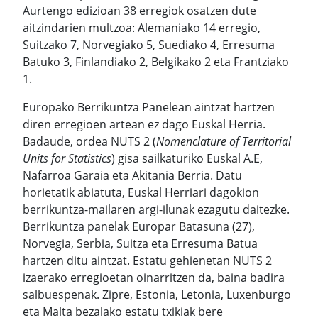
Aurtengo edizioan 38 erregiok osatzen dute
aitzindarien multzoa: Alemaniako 14 erregio,
Suitzako 7, Norvegiako 5, Suediako 4, Erresuma
Batuko 3, Finlandiako 2, Belgikako 2 eta Frantziako
1.
Europako Berrikuntza Panelean aintzat hartzen
diren erregioen artean ez dago Euskal Herria.
Badaude, ordea NUTS 2 (
Nomenclature of Territorial
Units for Statistics
) gisa sailkaturiko Euskal A.E,
Nafarroa Garaia eta Akitania Berria. Datu
horietatik abiatuta, Euskal Herriari dagokion
berrikuntza-mailaren argi-ilunak ezagutu daitezke.
Berrikuntza panelak Europar Batasuna (27),
Norvegia, Serbia, Suitza eta Erresuma Batua
hartzen ditu aintzat. Estatu gehienetan NUTS 2
izaerako erregioetan oinarritzen da, baina badira
salbuespenak. Zipre, Estonia, Letonia, Luxenburgo
eta Malta bezalako estatu txikiak bere