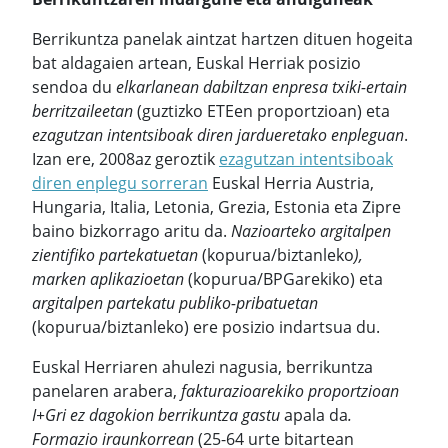
Berrikuntza panelak aintzat hartzen dituen hogeita
bat aldagaien artean, Euskal Herriak posizio
sendoa du
elkarlanean dabiltzan enpresa txiki-ertain
berritzaileetan
(guztizko ETEen proportzioan) eta
ezagutzan intentsiboak diren jardueretako enpleguan
.
Izan ere, 2008az geroztik
ezagutzan intentsiboak
diren enplegu sorreran
Euskal Herria Austria,
Hungaria, Italia, Letonia, Grezia, Estonia eta Zipre
baino bizkorrago aritu da.
Nazioarteko argitalpen
zientifiko partekatuetan
(kopurua/biztanleko
),
marken aplikazioetan
(kopurua/BPGarekiko) eta
argitalpen partekatu publiko-pribatuetan
(kopurua/biztanleko) ere posizio indartsua du.
Euskal Herriaren ahulezi nagusia, berrikuntza
panelaren arabera,
fakturazioarekiko proportzioan
I+Gri ez dagokion berrikuntza gastu
apala da
.
Formazio iraunkorrean
(25-64 urte bitartean