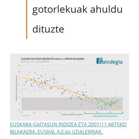
gotorlekuak ahuldu
dituzte
EUSKARA GAITASUN INDIZEA ETA 2001/11 ARTEKO
BILAKAERA. EUSKAL A.E.ko UDALERRIAK.