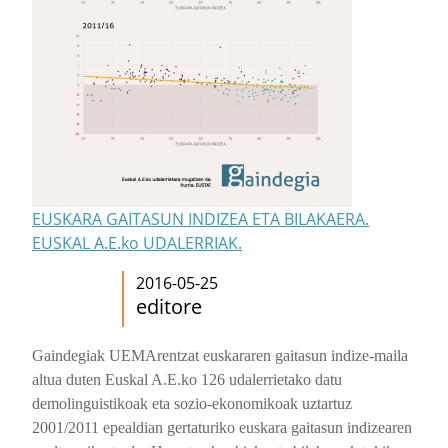
EUSKARA GAITASUN INDIZEA ETA BILAKAERA.
EUSKAL A.E.ko UDALERRIAK.
2016-05-25
editore
Gaindegiak UEMArentzat euskararen gaitasun indize-maila
altua duten Euskal A.E.ko 126 udalerrietako datu
demolinguistikoak eta sozio-ekonomikoak uztartuz
2001/2011 epealdian gertaturiko euskara gaitasun indizearen