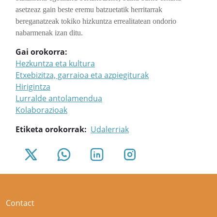
asetzeaz gain beste eremu batzuetatik herritarrak
bereganatzeak tokiko hizkuntza errealitatean ondorio
nabarmenak izan ditu.
Gai orokorra
Hezkuntza eta kultura
Etxebizitza, garraioa eta azpiegiturak
Hirigintza
Lurralde antolamendua
Kolaborazioak
Etiketa orokorrak
Udalerriak
Contact