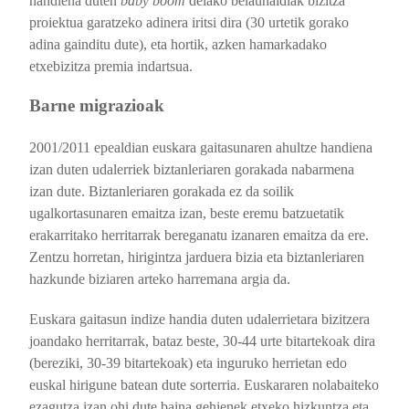
handiena duten
baby boom
delako belaunaldiak bizitza
proiektua garatzeko adinera iritsi dira (30 urtetik gorako
adina gainditu dute), eta hortik, azken hamarkadako
etxebizitza premia indartsua.
Barne migrazioak
2001/2011 epealdian euskara gaitasunaren ahultze handiena
izan duten udalerriek biztanleriaren gorakada nabarmena
izan dute. Biztanleriaren gorakada ez da soilik
ugalkortasunaren emaitza izan, beste eremu batzuetatik
erakarritako herritarrak bereganatu izanaren emaitza da ere.
Zentzu horretan, hirigintza jarduera bizia eta biztanleriaren
hazkunde biziaren arteko harremana argia da.
Euskara gaitasun indize handia duten udalerrietara bizitzera
joandako herritarrak, bataz beste, 30-44 urte bitartekoak dira
(bereziki, 30-39 bitartekoak) eta inguruko herrietan edo
euskal hirigune batean dute sorterria. Euskararen nolabaiteko
ezagutza izan ohi dute baina gehienek etxeko hizkuntza eta