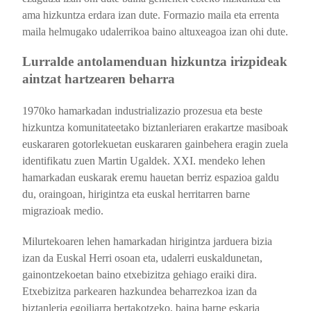
ama hizkuntza erdara izan dute. Formazio maila eta errenta
maila helmugako udalerrikoa baino altuxeagoa izan ohi dute.
Lurralde antolamenduan hizkuntza irizpideak
aintzat hartzearen beharra
1970ko hamarkadan industrializazio prozesua eta beste
hizkuntza komunitateetako biztanleriaren erakartze masiboak
euskararen gotorlekuetan euskararen gainbehera eragin zuela
identifikatu zuen Martin Ugaldek. XXI. mendeko lehen
hamarkadan euskarak eremu hauetan berriz espazioa galdu
du, oraingoan, hirigintza eta euskal herritarren barne
migrazioak medio.
Milurtekoaren lehen hamarkadan hirigintza jarduera bizia
izan da Euskal Herri osoan eta, udalerri euskaldunetan,
gainontzekoetan baino etxebizitza gehiago eraiki dira.
Etxebizitza parkearen hazkundea beharrezkoa izan da
biztanleria egoiliarra bertakotzeko, baina barne eskaria