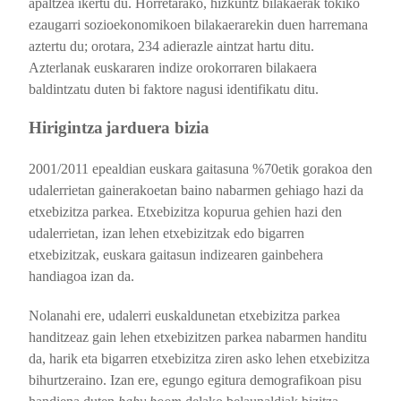
apaltzea ikertu du. Horretarako, hizkuntz bilakaerak tokiko
ezaugarri sozioekonomikoen bilakaerarekin duen harremana
aztertu du; orotara, 234 adierazle aintzat hartu ditu.
Azterlanak euskararen indize orokorraren bilakaera
baldintzatu duten bi faktore nagusi identifikatu ditu.
Hirigintza
jarduera bizia
2001/2011 epealdian euskara gaitasuna %70etik gorakoa den
udalerrietan gainerakoetan baino nabarmen gehiago hazi da
etxebizitza parkea. Etxebizitza kopurua gehien hazi den
udalerrietan, izan lehen etxebizitzak edo bigarren
etxebizitzak, euskara gaitasun indizearen gainbehera
handiagoa izan da.
Nolanahi ere, udalerri euskaldunetan etxebizitza parkea
handitzeaz gain lehen etxebizitzen parkea nabarmen handitu
da, harik eta bigarren etxebizitza ziren asko lehen etxebizitza
bihurtzeraino. Izan ere, egungo egitura demografikoan pisu