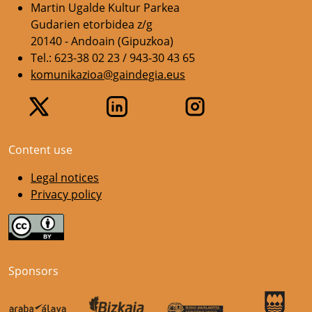
Martin Ugalde Kultur Parkea
Gudarien etorbidea z/g
20140 - Andoain (Gipuzkoa)
Tel.: 623-38 02 23 / 943-30 43 65
komunikazioa@gaindegia.eus
Content use
Legal notices
Privacy policy
Sponsors