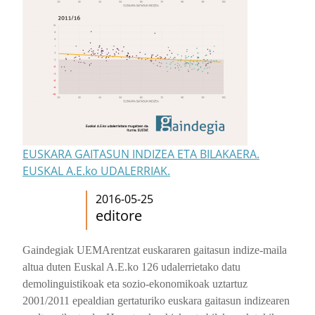
EUSKARA GAITASUN INDIZEA ETA BILAKAERA.
EUSKAL A.E.ko UDALERRIAK.
2016-05-25
editore
Gaindegiak UEMArentzat euskararen gaitasun indize-maila
altua duten Euskal A.E.ko 126 udalerrietako datu
demolinguistikoak eta sozio-ekonomikoak uztartuz
2001/2011 epealdian gertaturiko euskara gaitasun indizearen