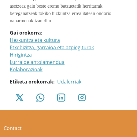
asetzeaz gain beste eremu batzuetatik herritarrak
bereganatzeak tokiko hizkuntza errealitatean ondorio
nabarmenak izan ditu.
Gai orokorra
Hezkuntza eta kultura
Etxebizitza, garraioa eta azpiegiturak
Hirigintza
Lurralde antolamendua
Kolaborazioak
Etiketa orokorrak
Udalerriak
Contact