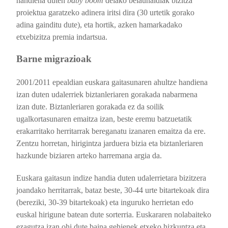
handiena duten
baby boom
delako belaunaldiak bizitza
proiektua garatzeko adinera iritsi dira (30 urtetik gorako
adina gainditu dute), eta hortik, azken hamarkadako
etxebizitza premia indartsua.
Barne migrazioak
2001/2011 epealdian euskara gaitasunaren ahultze handiena
izan duten udalerriek biztanleriaren gorakada nabarmena
izan dute. Biztanleriaren gorakada ez da soilik
ugalkortasunaren emaitza izan, beste eremu batzuetatik
erakarritako herritarrak bereganatu izanaren emaitza da ere.
Zentzu horretan, hirigintza jarduera bizia eta biztanleriaren
hazkunde biziaren arteko harremana argia da.
Euskara gaitasun indize handia duten udalerrietara bizitzera
joandako herritarrak, bataz beste, 30-44 urte bitartekoak dira
(bereziki, 30-39 bitartekoak) eta inguruko herrietan edo
euskal hirigune batean dute sorterria. Euskararen nolabaiteko
ezagutza izan ohi dute baina gehienek etxeko hizkuntza eta