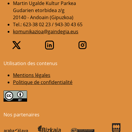
Martin Ugalde Kultur Parkea
Gudarien etorbidea z/g
20140 - Andoain (Gipuzkoa)
Tel.: 623-38 02 23 / 943-30 43 65
komunikazioa@gaindegia.eus
Utilisation des contenus
Mentions légales
Politique de confidentialité
Nos partenaires