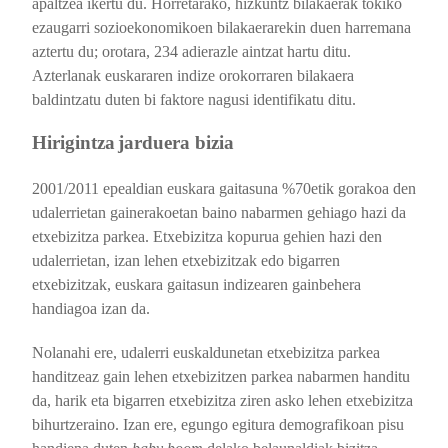
apaltzea ikertu du. Horretarako, hizkuntz bilakaerak tokiko
ezaugarri sozioekonomikoen bilakaerarekin duen harremana
aztertu du; orotara, 234 adierazle aintzat hartu ditu.
Azterlanak euskararen indize orokorraren bilakaera
baldintzatu duten bi faktore nagusi identifikatu ditu.
Hirigintza
jarduera bizia
2001/2011 epealdian euskara gaitasuna %70etik gorakoa den
udalerrietan gainerakoetan baino nabarmen gehiago hazi da
etxebizitza parkea. Etxebizitza kopurua gehien hazi den
udalerrietan, izan lehen etxebizitzak edo bigarren
etxebizitzak, euskara gaitasun indizearen gainbehera
handiagoa izan da.
Nolanahi ere, udalerri euskaldunetan etxebizitza parkea
handitzeaz gain lehen etxebizitzen parkea nabarmen handitu
da, harik eta bigarren etxebizitza ziren asko lehen etxebizitza
bihurtzeraino. Izan ere, egungo egitura demografikoan pisu