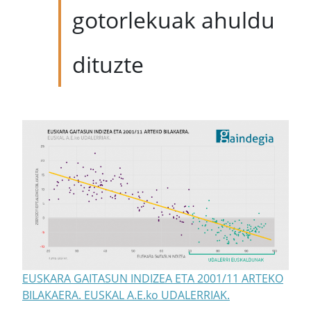
gotorlekuak ahuldu
dituzte
EUSKARA GAITASUN INDIZEA ETA 2001/11 ARTEKO
BILAKAERA. EUSKAL A.E.ko UDALERRIAK.