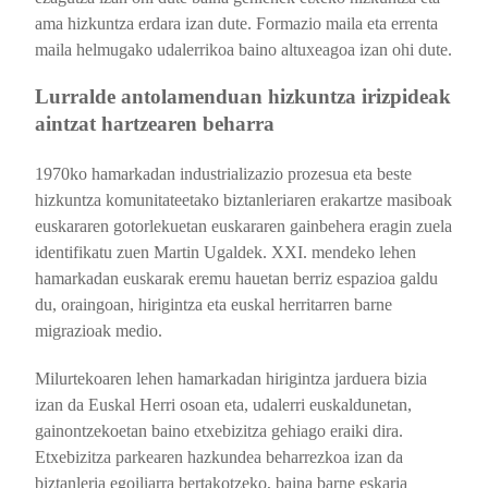
ama hizkuntza erdara izan dute. Formazio maila eta errenta
maila helmugako udalerrikoa baino altuxeagoa izan ohi dute.
Lurralde antolamenduan hizkuntza irizpideak
aintzat hartzearen beharra
1970ko hamarkadan industrializazio prozesua eta beste
hizkuntza komunitateetako biztanleriaren erakartze masiboak
euskararen gotorlekuetan euskararen gainbehera eragin zuela
identifikatu zuen Martin Ugaldek. XXI. mendeko lehen
hamarkadan euskarak eremu hauetan berriz espazioa galdu
du, oraingoan, hirigintza eta euskal herritarren barne
migrazioak medio.
Milurtekoaren lehen hamarkadan hirigintza jarduera bizia
izan da Euskal Herri osoan eta, udalerri euskaldunetan,
gainontzekoetan baino etxebizitza gehiago eraiki dira.
Etxebizitza parkearen hazkundea beharrezkoa izan da
biztanleria egoiliarra bertakotzeko, baina barne eskaria