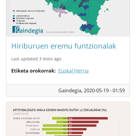
Hiriburuen eremu funtzionalak
Last updated 3 mins ago
Etiketa orokorrak
Euskal Herria
Gaindegia,
2020-05-19 - 01:59