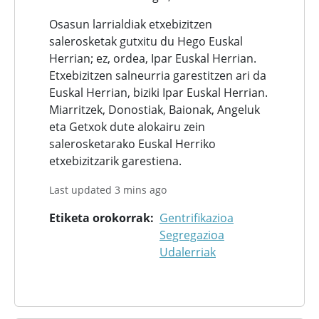
Osasun larrialdiak etxebizitzen
salerosketak gutxitu du Hego Euskal
Herrian; ez, ordea, Ipar Euskal Herrian.
Etxebizitzen salneurria garestitzen ari da
Euskal Herrian, biziki Ipar Euskal Herrian.
Miarritzek, Donostiak, Baionak, Angeluk
eta Getxok dute alokairu zein
salerosketarako Euskal Herriko
etxebizitzarik garestiena.
Last updated 3 mins ago
Etiketa orokorrak
Gentrifikazioa
Segregazioa
Udalerriak