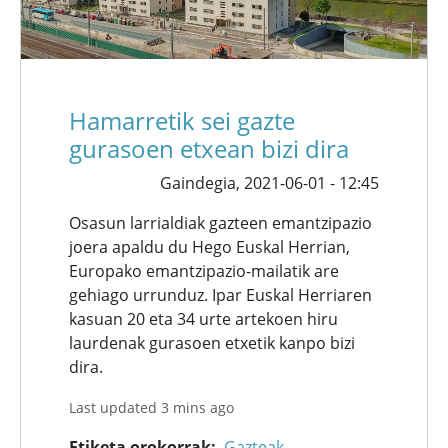
Hamarretik sei gazte
gurasoen etxean bizi dira
Gaindegia,
2021-06-01 - 12:45
Osasun larrialdiak gazteen emantzipazio
joera apaldu du Hego Euskal Herrian,
Europako emantzipazio-mailatik are
gehiago urrunduz. Ipar Euskal Herriaren
kasuan 20 eta 34 urte artekoen hiru
laurdenak gurasoen etxetik kanpo bizi
dira.
Last updated 3 mins ago
Etiketa orokorrak
Gazteak