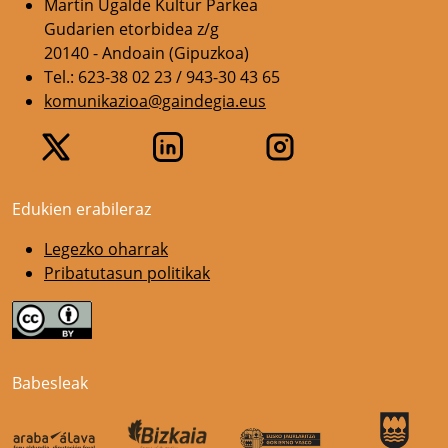
Martin Ugalde Kultur Parkea
Gudarien etorbidea z/g
20140 - Andoain (Gipuzkoa)
Tel.: 623-38 02 23 / 943-30 43 65
komunikazioa@gaindegia.eus
Edukien erabileraz
Legezko oharrak
Pribatutasun politikak
Babesleak