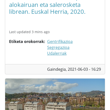
alokairuan eta salerosketa
librean. Euskal Herria, 2020.
Last updated 3 mins ago
Etiketa orokorrak
Gentrifikazioa
Segregazioa
Udalerriak
Gaindegia,
2021-06-03 - 16:29