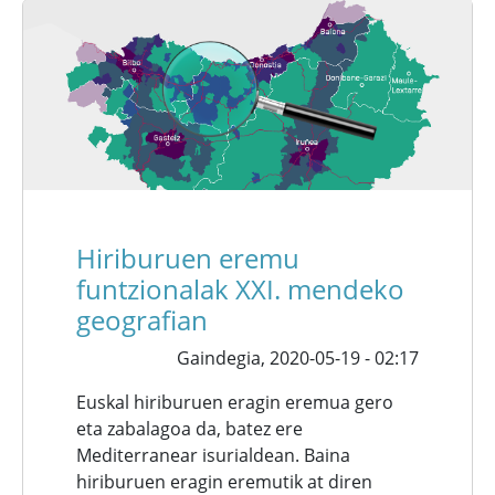
Hiriburuen eremu
funtzionalak XXI. mendeko
geografian
Gaindegia,
2020-05-19 - 02:17
Euskal hiriburuen eragin eremua gero
eta zabalagoa da, batez ere
Mediterranear isurialdean. Baina
hiriburuen eragin eremutik at diren