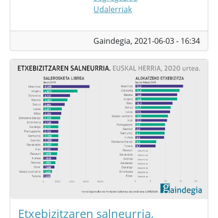
Udalerriak
Gaindegia,
2021-06-03 - 16:34
Etxebizitzaren salneurria,