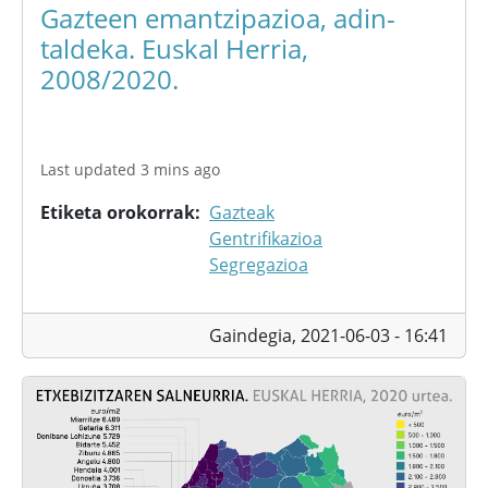
Gazteen emantzipazioa, adin-
taldeka. Euskal Herria,
2008/2020.
Last updated 3 mins ago
Etiketa orokorrak
Gazteak
Gentrifikazioa
Segregazioa
Gaindegia,
2021-06-03 - 16:41