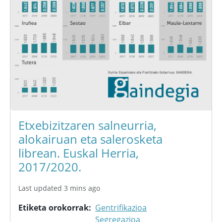
Etxebizitzaren salneurria,
alokairuan eta salerosketa
librean. Euskal Herria,
2017/2020.
Last updated 3 mins ago
Etiketa orokorrak
Gentrifikazioa
Segregazioa