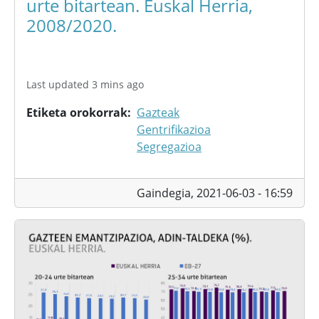
urte bitartean. Euskal Herria,
2008/2020.
Last updated 3 mins ago
Etiketa orokorrak
Gazteak
Gentrifikazioa
Segregazioa
Gaindegia,
2021-06-03 - 16:59