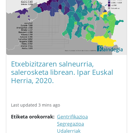
Etxebizitzaren salneurria,
salerosketa librean. Ipar Euskal
Herria, 2020.
Last updated 3 mins ago
Etiketa orokorrak
Gentrifikazioa
Segregazioa
Udalerriak