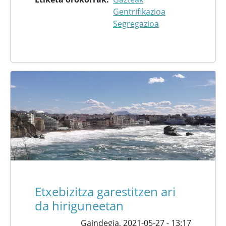
Gentrifikazioa
Segregazioa
Etxebizitza garestitzen ari
da hiriguneetan
Gaindegia,
2021-05-27 - 13:17