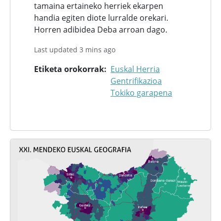
tamaina ertaineko herriek ekarpen
handia egiten diote lurralde orekari.
Horren adibidea Deba arroan dago.
Last updated 3 mins ago
Etiketa orokorrak
Euskal Herria
Gentrifikazioa
Tokiko garapena