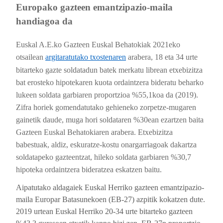
Europako gazteen emantzipazio-maila
handiagoa da
Euskal A.E.ko Gazteen Euskal Behatokiak 2021eko
otsailean
argitaratutako txostenaren
arabera, 18 eta 34 urte
bitarteko gazte soldatadun batek merkatu librean etxebizitza
bat erosteko hipotekaren kuota ordaintzera bideratu beharko
lukeen soldata garbiaren proportzioa %55,1koa da (2019).
Zifra horiek gomendatutako gehieneko zorpetze-mugaren
gainetik daude, muga hori soldataren %30ean ezartzen baita
Gazteen Euskal Behatokiaren arabera. Etxebizitza
babestuak, aldiz, eskuratze-kostu onargarriagoak dakartza
soldatapeko gazteentzat, hileko soldata garbiaren %30,7
hipoteka ordaintzera bideratzea eskatzen baitu.
Aipatutako aldagaiek Euskal Herriko gazteen emantzipazio-
maila Europar Batasunekoen (EB-27) azpitik kokatzen dute.
2019 urtean Euskal Herriko 20-34 urte bitarteko gazteen