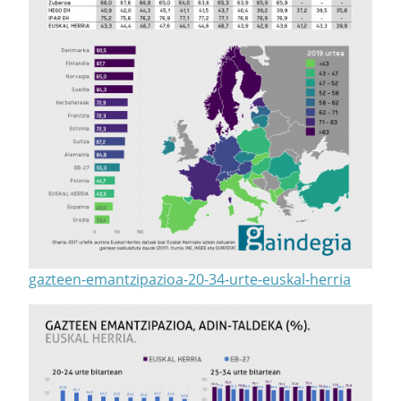
gazteen-emantzipazioa-20-34-urte-euskal-herria