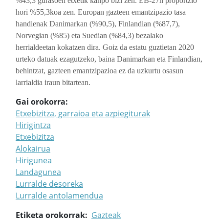
%43,3 gurasoen etxetik kanpo bizi zen. EB-27n proportzio
hori %55,3koa zen. Europan gazteen emantzipazio tasa
handienak Danimarkan (%90,5), Finlandian (%87,7),
Norvegian (%85) eta Suedian (%84,3) bezalako
herrialdeetan kokatzen dira. Goiz da estatu guztietan 2020
urteko datuak ezagutzeko, baina Danimarkan eta Finlandian,
behintzat, gazteen emantzipazioa ez da uzkurtu osasun
larrialdia iraun bitartean.
Gai orokorra
Etxebizitza, garraioa eta azpiegiturak
Hirigintza
Etxebizitza
Alokairua
Hirigunea
Landagunea
Lurralde desoreka
Lurralde antolamendua
Etiketa orokorrak
Gazteak