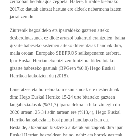
zertxobait hedatuagoa zegoela. Halere, lurralde bietarako
2017ko datuak aintzat hartuta ere aldeak nabarmena izaten
jarraitzen du.
Ziurrenik hegoaldeko eta iparraldeko gazteen arteko
desberdintasunek ez diote arrazoi bakarrari erantzuten, baina
gizarte babeseko sistemen arteko diferentziak handiak dira,
maila orotan. Europako SEEPROS sailkapenaren arabera,
Ipar Euskal Herrian etxebizitzen funtziora bideratutako
gizarte babeseko gastuak (BPGren %0,8) Hego Euskal
Herrikoa laukoizten du (2018).
Laneratzea eta horretarako mekanismoak ere desberdinak
dira: Hego Euskal Herriko 15-24 urte bitarteko gazteen
langabezia-tasak (%31,3) Iparraldekoa ia bikoiztu egin du
2020 urtean. 25-34 adin tartean ere (%13,4), Hego Euskal
Herriko langabezia ia bost puntu handiagoa izan da.
Bestalde, alokairuan bizitzeko aukerak anitzagoak dira Ipar
Euskal Herrian hegoaldean baino, nahiz eta horrek gazteak