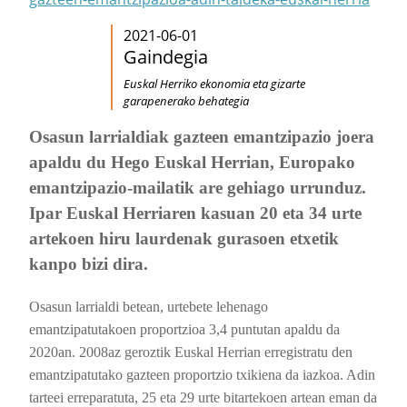
2021-06-01
Gaindegia
Euskal Herriko ekonomia eta gizarte
garapenerako behategia
Osasun larrialdiak gazteen emantzipazio joera
apaldu du Hego Euskal Herrian, Europako
emantzipazio-mailatik are gehiago urrunduz.
Ipar Euskal Herriaren kasuan 20 eta 34 urte
artekoen hiru laurdenak gurasoen etxetik
kanpo bizi dira.
Osasun larrialdi betean, urtebete lehenago
emantzipatutakoen proportzioa 3,4 puntutan apaldu da
2020an. 2008az geroztik Euskal Herrian erregistratu den
emantzipatutako gazteen proportzio txikiena da iazkoa. Adin
tarteei erreparatuta, 25 eta 29 urte bitartekoen artean eman da