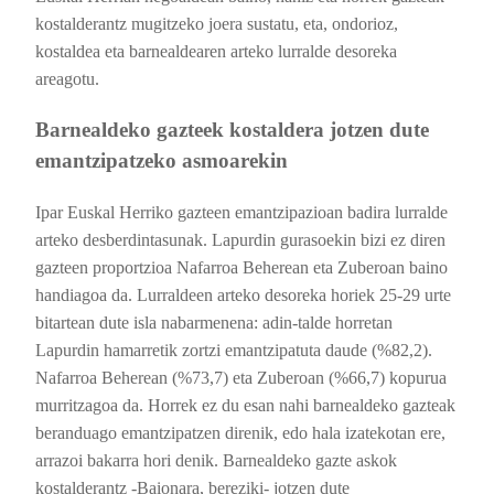
kostalderantz mugitzeko joera sustatu, eta, ondorioz,
kostaldea eta barnealdearen arteko lurralde desoreka
areagotu.
Barnealdeko gazteek kostaldera jotzen dute
emantzipatzeko asmoarekin
Ipar Euskal Herriko gazteen emantzipazioan badira lurralde
arteko desberdintasunak. Lapurdin gurasoekin bizi ez diren
gazteen proportzioa Nafarroa Beherean eta Zuberoan baino
handiagoa da. Lurraldeen arteko desoreka horiek 25-29 urte
bitartean dute isla nabarmenena: adin-talde horretan
Lapurdin hamarretik zortzi emantzipatuta daude (%82,2).
Nafarroa Beherean (%73,7) eta Zuberoan (%66,7) kopurua
murritzagoa da. Horrek ez du esan nahi barnealdeko gazteak
beranduago emantzipatzen direnik, edo hala izatekotan ere,
arrazoi bakarra hori denik.
Barnealdeko gazte askok
kostalderantz -Baionara, bereziki- jotzen dute