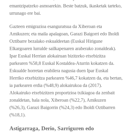
emantzipatzeko asmoarekin. Beste batzuk, ikasketak tarteko,
urrunago ere bai.
Gazteen emigrazioa esanguratsua da Xiberoan eta
Amikuzen; eta maila apalagoan, Garazi Baigorri edo Iholdi
Oztibarre bezalako eskualdeetan (Euskal Hirigune
Elkargoaren lurralde sailkapenaren araberako zonaldeak).
Ipar Euskal Herrian alokairuan bizitzeko etxebizitza
parkearen %58,8 Euskal Kostaldea-Aturrin kokatzen da.
Eskualde horretan erabilera nagusia duen Ipar Euskal
Herriko etxebizitza parkearen %46,7 kokatzen da, eta bertan,
ia parkearen erdia (%48,9) alokairukoa da (2017).
Alokairuko etxebizitzen proportzioa txikiagoa da zenbait
zonaldetan, hala nola, Xiberoan (%22,7), Amikuzen
(%26,3), Garazi Baigorrin (%24,3) edo Iholdi Oztibarren
(%18,1).
Astigarraga, Derio, Sarriguren edo