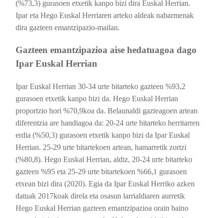
(%73,3) gurasoen etxetik kanpo bizi dira Euskal Herrian.
Ipar eta Hego Euskal Herriaren arteko aldeak nabarmenak
dira gazteen emantzipazio-mailan.
Gazteen emantzipazioa aise hedatuagoa dago
Ipar Euskal Herrian
Ipar Euskal Herrian 30-34 urte bitarteko gazteen %93,2
gurasoen etxetik kanpo bizi da. Hego Euskal Herrian
proportzio hori %70,9koa da. Belaunaldi gazteagoen artean
diferentzia are handiagoa da: 20-24 urte bitarteko herritarren
erdia (%50,3) gurasoen etxetik kanpo bizi da Ipar Euskal
Herrian. 25-29 urte bitartekoen artean, hamarretik zortzi
(%80,8). Hego Euskal Herrian, aldiz, 20-24 urte bitarteko
gazteen %95 eta 25-29 urte bitartekoen %66,1 gurasoen
etxean bizi dira (2020). Egia da Ipar Euskal Herriko azken
datuak 2017koak direla eta osasun larrialdiaren aurretik
Hego Euskal Herrian gazteen emantzipazioa orain baino