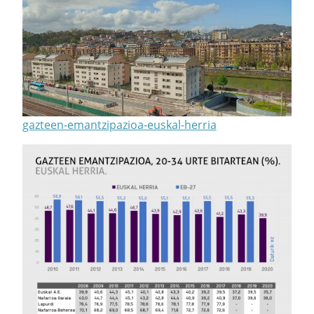
gazteen-emantzipazioa-euskal-herria