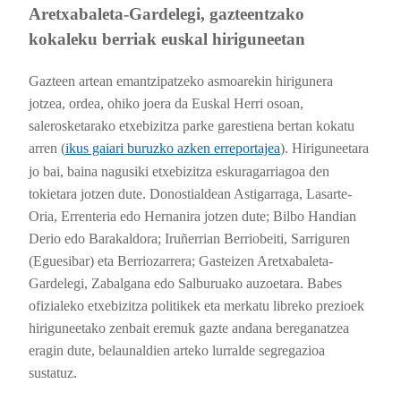
Aretxabaleta-Gardelegi, gazteentzako
kokaleku berriak euskal hiriguneetan
Gazteen artean emantzipatzeko asmoarekin hirigunera
jotzea, ordea, ohiko joera da Euskal Herri osoan,
salerosketarako etxebizitza parke garestiena bertan kokatu
arren (
ikus gaiari buruzko azken erreportajea
). Hiriguneetara
jo bai, baina nagusiki etxebizitza eskuragarriagoa den
tokietara jotzen dute. Donostialdean Astigarraga, Lasarte-
Oria, Errenteria edo Hernanira jotzen dute; Bilbo Handian
Derio edo Barakaldora; Iruñerrian Berriobeiti, Sarriguren
(Eguesibar) eta Berriozarrera; Gasteizen Aretxabaleta-
Gardelegi, Zabalgana edo Salburuako auzoetara. Babes
ofizialeko etxebizitza politikek eta merkatu libreko prezioek
hiriguneetako zenbait eremuk gazte andana bereganatzea
eragin dute, belaunaldien arteko lurralde segregazioa
sustatuz.