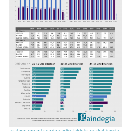
gazteen-emantzipazioa-adin-taldeka-euskal-herria