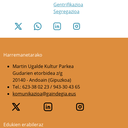
Gentrifikazioa
Segregazioa
Harremanetarako
Martin Ugalde Kultur Parkea
Gudarien etorbidea z/g
20140 - Andoain (Gipuzkoa)
Tel.: 623-38 02 23 / 943-30 43 65
komunikazioa@gaindegia.eus
Edukien erabileraz