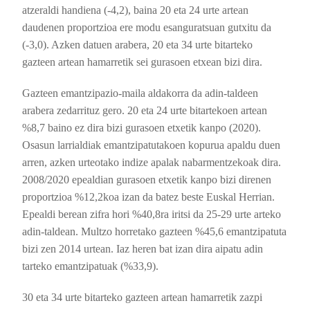
atzeraldi handiena (-4,2), baina 20 eta 24 urte artean
daudenen proportzioa ere modu esanguratsuan gutxitu da
(-3,0). Azken datuen arabera, 20 eta 34 urte bitarteko
gazteen artean hamarretik sei gurasoen etxean bizi dira.
Gazteen emantzipazio-maila aldakorra da adin-taldeen
arabera zedarrituz gero. 20 eta 24 urte bitartekoen artean
%8,7 baino ez dira bizi gurasoen etxetik kanpo (2020).
Osasun larrialdiak emantzipatutakoen kopurua apaldu duen
arren, azken urteotako indize apalak nabarmentzekoak dira.
2008/2020 epealdian gurasoen etxetik kanpo bizi direnen
proportzioa %12,2koa izan da batez beste Euskal Herrian.
Epealdi berean zifra hori %40,8ra iritsi da 25-29 urte arteko
adin-taldean. Multzo horretako gazteen %45,6 emantzipatuta
bizi zen 2014 urtean. Iaz heren bat izan dira aipatu adin
tarteko emantzipatuak (%33,9).
30 eta 34 urte bitarteko gazteen artean hamarretik zazpi