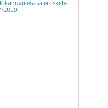
alokairuan eta salerosketa
7/2020.