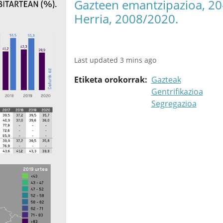
Gazteen emantzipazioa, 20-
Herria, 2008/2020.
Last updated 3 mins ago
Etiketa orokorrak
Gazteak
Gentrifikazioa
Segregazioa