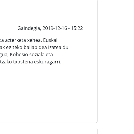
Gaindegia,
2019-12-16 - 15:22
a azterketa xehea. Euskal
ak egiteko baliabidea izatea du
ua, Kohesio soziala eta
zako txostena eskuragarri.