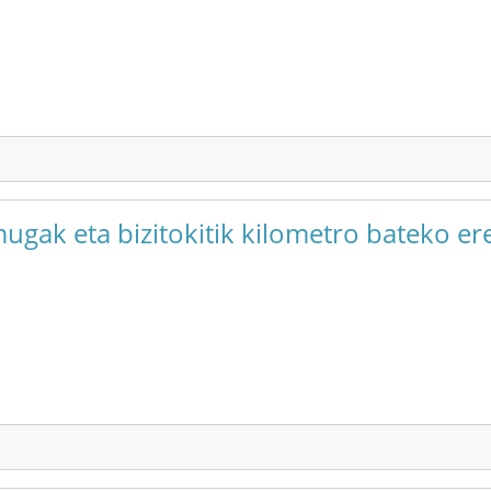
mugak eta bizitokitik kilometro bateko e