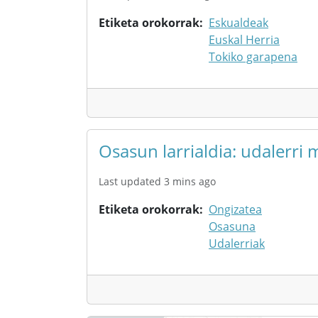
Etiketa orokorrak
Eskualdeak
Euskal Herria
Tokiko garapena
Osasun larrialdia: udalerri 
Last updated 3 mins ago
Etiketa orokorrak
Ongizatea
Osasuna
Udalerriak