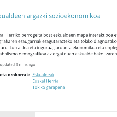
kualdeen argazki sozioekonomikoa
al Herriko berrogeita bost eskualdeen mapa interaktiboa et
rafiaren ezaugarriak ezagutarazteko eta tokiko diagnostiko
uru. Lurraldea eta ingurua, Jarduera ekonomikoa eta enpleg
abolismo demografikoa aztergai duen eskualde bakoitzarent
 updated 3 mins ago
keta orokorrak
Eskualdeak
Euskal Herria
Tokiko garapena