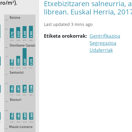
Etxebizitzaren salneurria, 
librean. Euskal Herria, 201
Last updated 3 mins ago
Etiketa orokorrak
Gentrifikazioa
Segregazioa
Udalerriak