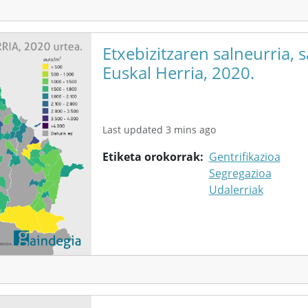
Etxebizitzaren salneurria, s
Euskal Herria, 2020.
Last updated 3 mins ago
Etiketa orokorrak
Gentrifikazioa
Segregazioa
Udalerriak