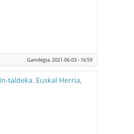
Gaindegia,
2021-06-03 - 16:59
n-taldeka. Euskal Herria,