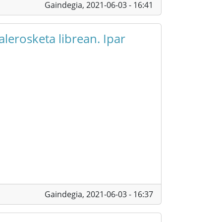
Gaindegia,
2021-06-03 - 16:41
alerosketa librean. Ipar
Gaindegia,
2021-06-03 - 16:37