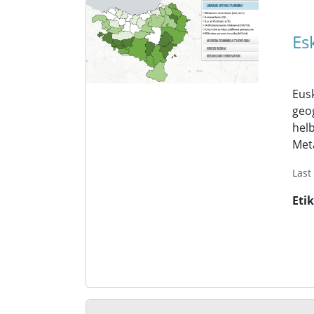
Es
Eusk
geog
helb
Met
Last
Eti