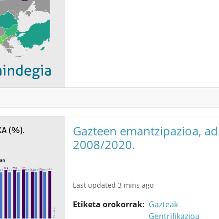
Gazteen emantzipazioa, adi
2008/2020.
Last updated 3 mins ago
Etiketa orokorrak
Gazteak
Gentrifikazioa