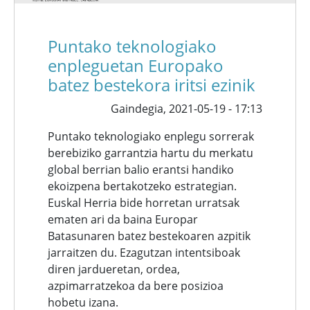
Puntako teknologiako
enpleguetan Europako
batez bestekora iritsi ezinik
Gaindegia,
2021-05-19 - 17:13
Puntako teknologiako enplegu sorrerak
berebiziko garrantzia hartu du merkatu
global berrian balio erantsi handiko
ekoizpena bertakotzeko estrategian.
Euskal Herria bide horretan urratsak
ematen ari da baina Europar
Batasunaren batez bestekoaren azpitik
jarraitzen du. Ezagutzan intentsiboak
diren jardueretan, ordea,
azpimarratzekoa da bere posizioa
hobetu izana.