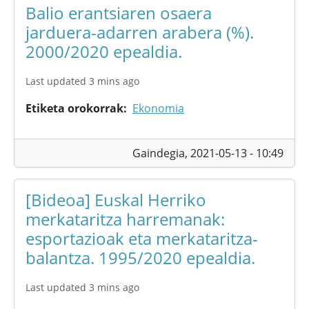
Balio erantsiaren osaera
jarduera-adarren arabera (%).
2000/2020 epealdia.
Last updated 3 mins ago
Etiketa orokorrak
Ekonomia
Gaindegia,
2021-05-13 - 10:49
[Bideoa] Euskal Herriko
merkataritza harremanak:
esportazioak eta merkataritza-
balantza. 1995/2020 epealdia.
Last updated 3 mins ago