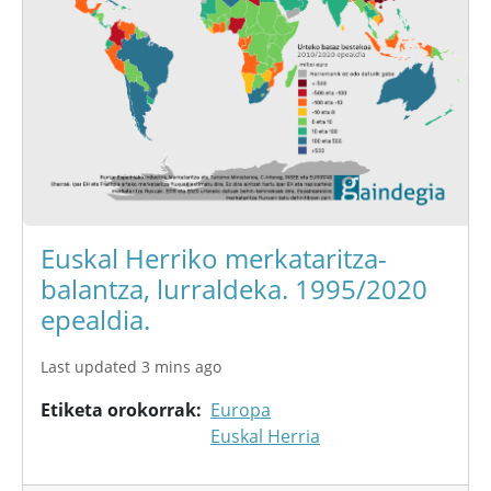
Euskal Herriko merkataritza-
balantza, lurraldeka. 1995/2020
epealdia.
Last updated 3 mins ago
Etiketa orokorrak
Europa
Euskal Herria