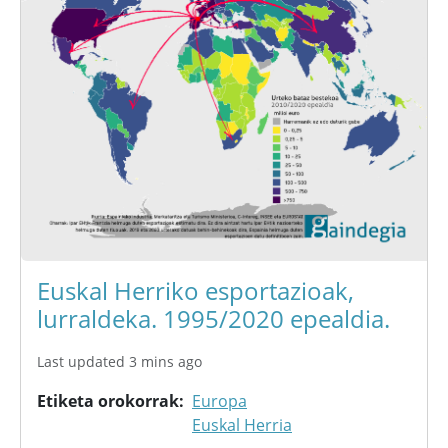
Euskal Herriko esportazioak,
lurraldeka. 1995/2020 epealdia.
Last updated 3 mins ago
Etiketa orokorrak
Europa
Euskal Herria