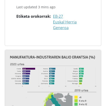
Last updated 3 mins ago
Etiketa orokorrak
EB-27
Euskal Herria
Generoa