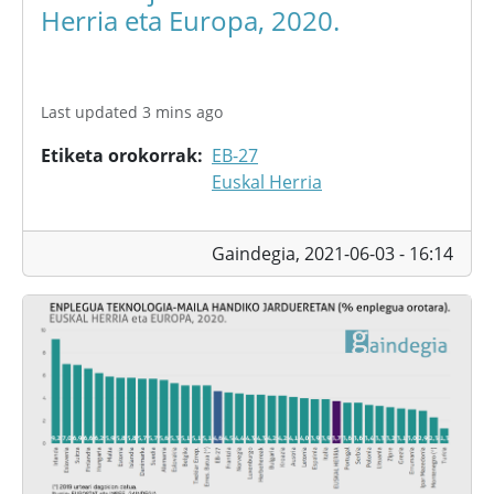
Herria eta Europa, 2020.
Last updated 3 mins ago
Etiketa orokorrak
EB-27
Euskal Herria
Gaindegia,
2021-06-03 - 16:14