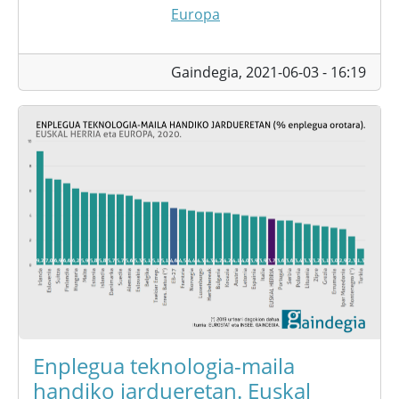
Europa
Gaindegia,
2021-06-03 - 16:19
Enplegua teknologia-maila
handiko jardueretan. Euskal