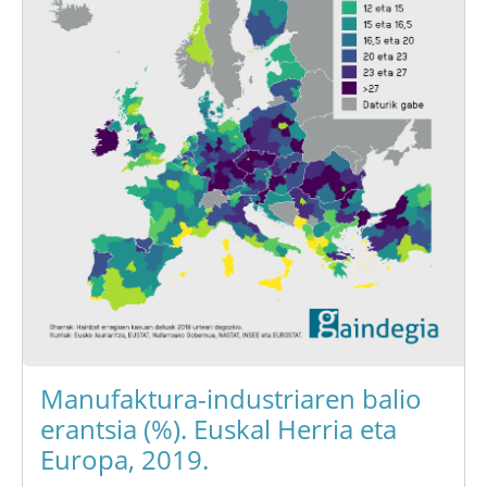
Manufaktura-industriaren balio
erantsia (%). Euskal Herria eta
Europa, 2019.