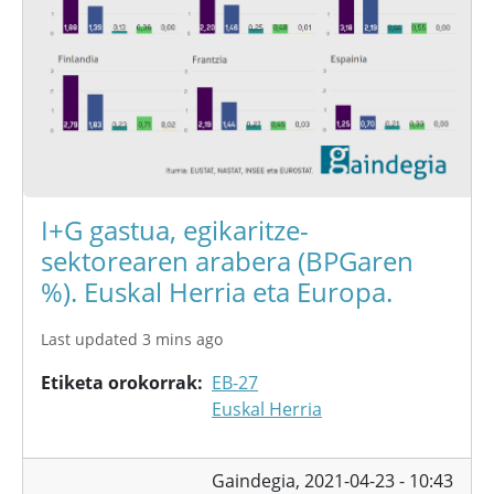
I+G gastua, egikaritze-
sektorearen arabera (BPGaren
%). Euskal Herria eta Europa.
Last updated 3 mins ago
Etiketa orokorrak
EB-27
Euskal Herria
Gaindegia,
2021-04-23 - 10:43