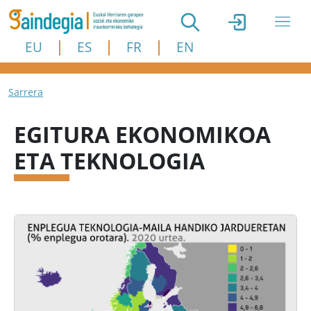
Skip to main content
EU
ES
FR
EN
Breadcrumb
Sarrera
EGITURA EKONOMIKOA
ETA TEKNOLOGIA