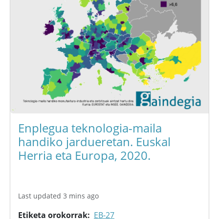
Enplegua teknologia-maila
handiko jardueretan. Euskal
Herria eta Europa, 2020.
Last updated 3 mins ago
Etiketa orokorrak
EB-27