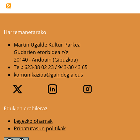
Harremanetarako
Martin Ugalde Kultur Parkea
Gudarien etorbidea z/g
20140 - Andoain (Gipuzkoa)
Tel.: 623-38 02 23 / 943-30 43 65
komunikazioa@gaindegia.eus
Edukien erabileraz
Legezko oharrak
Pribatutasun politikak