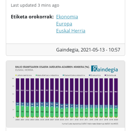
Last updated 3 mins ago
Etiketa orokorrak
Ekonomia
Europa
Euskal Herria
Gaindegia,
2021-05-13 - 10:57