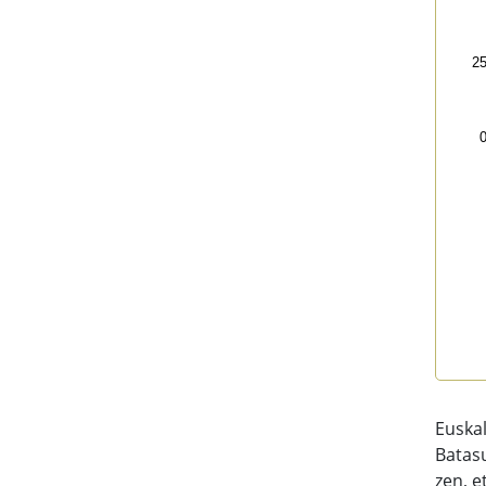
2
End 
Euskal
Batasu
zen, e