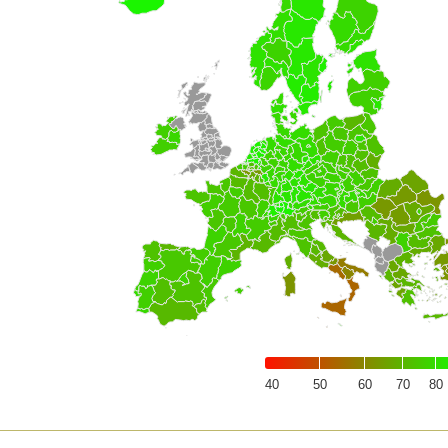
40
50
60
70
80
of interactive chart.