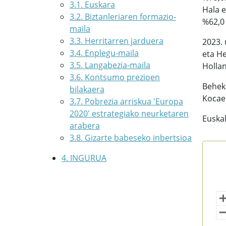
3.1. Euskara
Hala e
3.2. Biztanleriaren formazio-
%62,0
maila
3.3. Herritarren jarduera
2023. 
3.4. Enplegu-maila
eta H
3.5. Langabezia-maila
Hollan
3.6. Kontsumo prezioen
Beheko
bilakaera
Kocael
3.7. Pobrezia arriskua 'Europa
2020' estrategiako neurketaren
Euskal
arabera
3.8. Gizarte babeseko inbertsioa
Jar
4. INGURUA
Map 
202
Vi