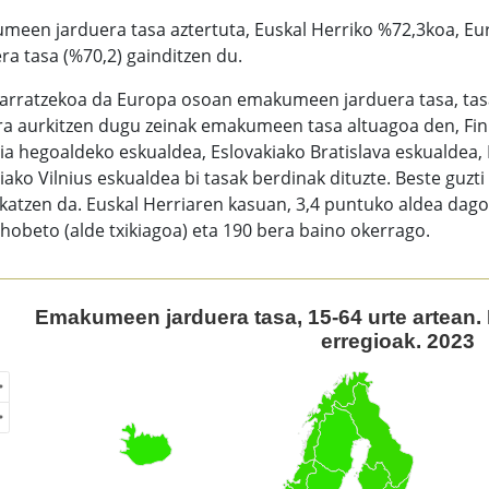
meen jarduera tasa aztertuta, Euskal Herriko %72,3koa, 
ra tasa (%70,2) gainditzen du.
arratzekoa da Europa osoan emakumeen jarduera tasa, tasa
ra aurkitzen dugu zeinak emakumeen tasa altuagoa den, Fi
ia hegoaldeko eskualdea, Eslovakiako Bratislava eskualdea
iako Vilnius eskualdea bi tasak berdinak dituzte. Beste guzti
katzen da. Euskal Herriaren kasuan, 3,4 puntuko aldea dago
hobeto (alde txikiagoa) eta 190 bera baino okerrago.
kumeen jarduera tasa, 15-64 urte artean. Euskal Herria eta
Emakumeen jarduera tasa, 15-64 urte artean.
erregioak. 2023
of unspecified region with 1 data series.
ew as data table, Emakumeen jarduera tasa, 15-64 urte artea