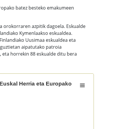
Europako batez besteko emakumeen
 orokorraren azpitik dagoela. Eskualde
nlandiako Kymenlaakso eskualdea.
, Finlandiako Uusimaa eskualdea eta
 guztietan aipatutako patroia
, eta horrekin 88 eskualde ditu bera
 Europako erregioak. 2023
 Euskal Herria eta Europako
n. Euskal Herria eta Europako erregioak. 2023