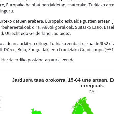
re, Europako hainbat herrialdetan, esaterako, Turkiako erre
 inguru.
urteko datuen arabera, Europako eskualde guztien artean, j
erbehereetakoak dira, %80tik gorakoak. Suitzako Lazio, Ba
d, Utrecht edo Gelderland , adibidez.
 aldean aurkitzen ditugu Turkiako zenbait eskualde %52 eta
i, Düzce, Bolu, Zonguldak) edo Frantziako Guadeloupe (%51
 Herria erdiko posizioetan aurkitzen da.
duera tasa orokorra, 15-64 urte artean. Euskal Herria eta Eu
Jarduera tasa orokorra, 15-64 urte artean. 
erregioak.
of unspecified region with 1 data series.
2023
3
ew as data table, Jarduera tasa orokorra, 15-64 urte artean.