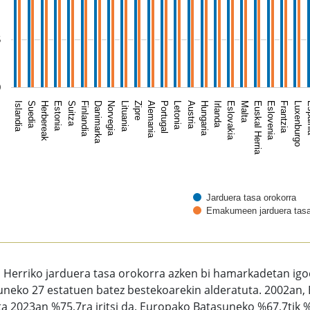
5
0
Irlanda
Herbereak
Luxenburgo
Lituania
Hungaria
Suedia
Frantzia
Norvegia
Austria
Islandia
Eslovenia
Danimarka
Letonia
Euskal Herria
Finlandia
Portugal
Malta
Suitza
Alemania
Eslovakia
Estonia
Esp
Zipre
Jarduera tasa orokorra
Emakumeen jarduera tas
of interactive chart.
 Herriko jarduera tasa orokorra azken bi hamarkadetan igo
neko 27 estatuen batez bestekoarekin alderatuta. 2002an, 
ta 2023an %75,7ra iritsi da. Europako Batasuneko %67,7tik %