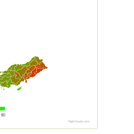
90
Highcharts.com