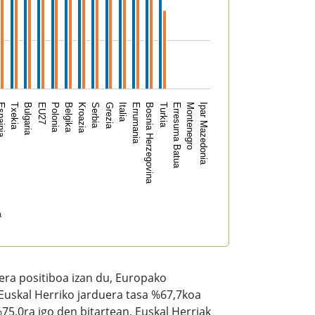
Turkia
Belgika
Bosnia Herzegovina
Polonia
Errumania
EU27
Italia
Ipar Mazedonia
Bulgaria
Grezia
Montenegro
Txekia
Serbia
Erresuma Batua
ainia
Kroazia
a
era positiboa izan du, Europako
Euskal Herriko jarduera tasa %67,7koa
75,0ra igo den bitartean, Euskal Herriak