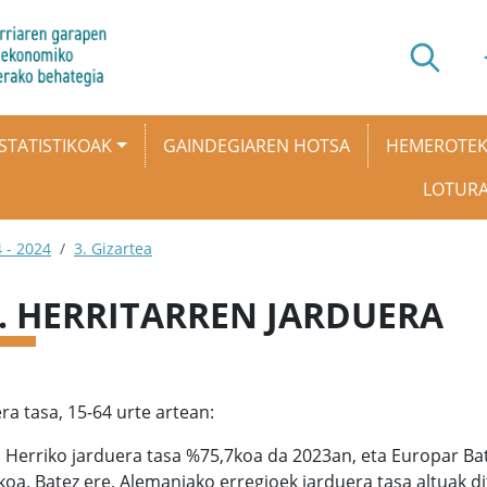
STATISTIKOAK
GAINDEGIAREN HOTSA
HEMEROTE
LOTUR
 - 2024
3. Gizartea
3. HERRITARREN JARDUERA
ra tasa, 15-64 urte artean:
l Herriko jarduera tasa %75,7koa da 2023an, eta Europar B
oa. Batez ere, Alemaniako erregioek jarduera tasa altuak di