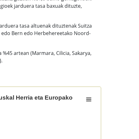
gioek jarduera tasa baxuak dituzte,
arduera tasa altuenak dituztenak Suitza
sel edo Bern edo Herbehereetako Noord-
 %45 artean (Marmara, Cilicia, Sakarya,
).
ropako erregioak.
Euskal Herria eta Europako
 Euskal Herria eta Europako erregioak.