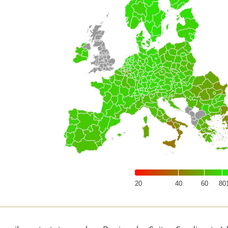
20
40
60
80
of interactive chart.