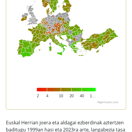
2
4
10
20
40
1…
Highcharts.com
End of interactive chart.
Euskal Herrian joera eta aldagai ezberdinak aztertzen
baditugu 1999an hasi eta 2023ra arte, langabezia tasa