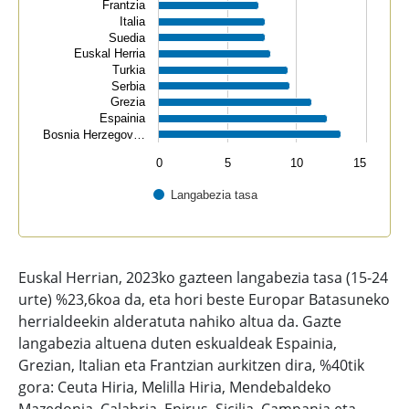
Frantzia
Italia
Suedia
Euskal Herria
Turkia
Serbia
Grezia
Espainia
Bosnia Herzegov…
0
5
10
15
Langabezia tasa
End of interactive chart.
Euskal Herrian, 2023ko gazteen langabezia tasa (15-24
urte) %23,6koa da, eta hori beste Europar Batasuneko
herrialdeekin alderatuta nahiko altua da. Gazte
langabezia altuena duten eskualdeak Espainia,
Grezian, Italian eta Frantzian aurkitzen dira, %40tik
gora: Ceuta Hiria, Melilla Hiria, Mendebaldeko