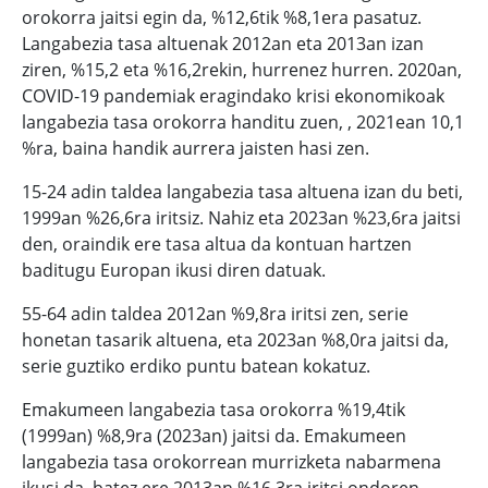
orokorra jaitsi egin da, %12,6tik %8,1era pasatuz.
Langabezia tasa altuenak 2012an eta 2013an izan
ziren, %15,2 eta %16,2rekin, hurrenez hurren. 2020an,
COVID-19 pandemiak eragindako krisi ekonomikoak
langabezia tasa orokorra handitu zuen, , 2021ean 10,1
%ra, baina handik aurrera jaisten hasi zen.
15-24 adin taldea langabezia tasa altuena izan du beti,
1999an %26,6ra iritsiz. Nahiz eta 2023an %23,6ra jaitsi
den, oraindik ere tasa altua da kontuan hartzen
baditugu Europan ikusi diren datuak.
55-64 adin taldea 2012an %9,8ra iritsi zen, serie
honetan tasarik altuena, eta 2023an %8,0ra jaitsi da,
serie guztiko erdiko puntu batean kokatuz.
Emakumeen langabezia tasa orokorra %19,4tik
(1999an) %8,9ra (2023an) jaitsi da. Emakumeen
langabezia tasa orokorrean murrizketa nabarmena