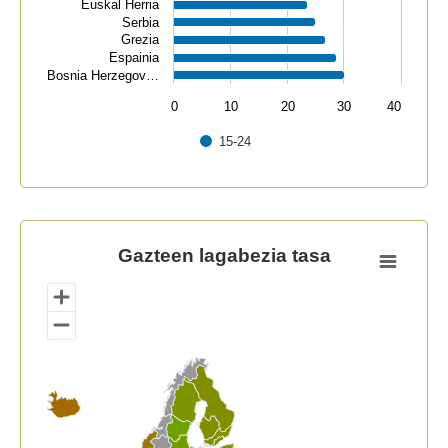
Euskal Herria
Serbia
Grezia
Espainia
Bosnia Herzegov…
0
10
20
30
40
15-24
End of interactive chart.
Gazteen lagabezia tasa
Gazteen lagabezia tasa
Map of unspecified region with 1 data series.
View as data table, Gazteen lagabezia tasa