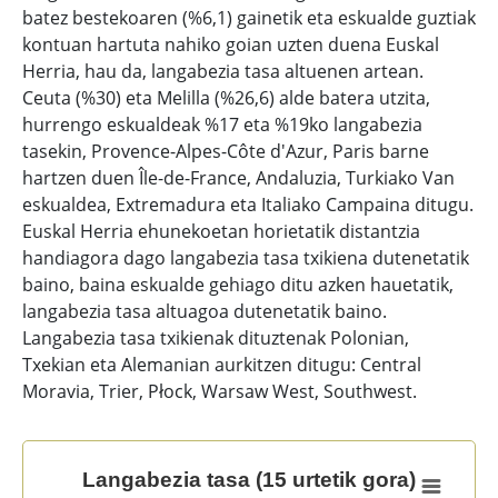
batez bestekoaren (%6,1) gainetik eta eskualde guztiak
kontuan hartuta nahiko goian uzten duena Euskal
Herria, hau da, langabezia tasa altuenen artean.
Ceuta (%30) eta Melilla (%26,6) alde batera utzita,
hurrengo eskualdeak %17 eta %19ko langabezia
tasekin, Provence-Alpes-Côte d'Azur, Paris barne
hartzen duen Île-de-France, Andaluzia, Turkiako Van
eskualdea, Extremadura eta Italiako Campaina ditugu.
Euskal Herria ehunekoetan horietatik distantzia
handiagora dago langabezia tasa txikiena dutenetatik
baino, baina eskualde gehiago ditu azken hauetatik,
langabezia tasa altuagoa dutenetatik baino.
Langabezia tasa txikienak dituztenak Polonian,
Txekian eta Alemanian aurkitzen ditugu: Central
Moravia, Trier, Płock, Warsaw West, Southwest.
Langabezia tasa (15 urtetik gora)
Langabezia tasa (15 urtetik gora)