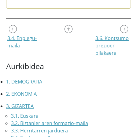
End of interactive chart.
3.4. Enplegu-
3.6. Kontsumo
maila
prezioen
bilakaera
Aurkibidea
1. DEMOGRAFIA
2. EKONOMIA
3. GIZARTEA
3.1. Euskara
3.2. Biztanleriaren formazio-maila
3.3. Herritarren jarduera