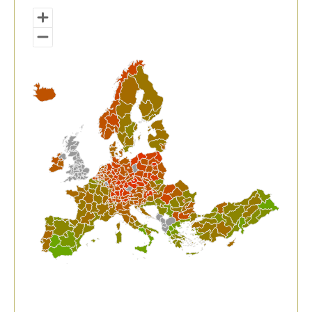
Map of unspecified region with 1 data series.
View as data table, Langabezia tasa (15 urtetik gora)