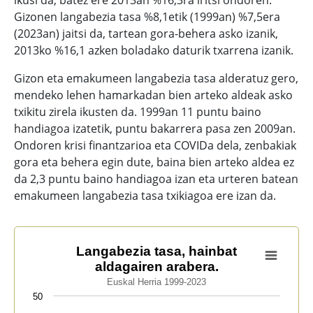
ikusi da, batez ere 2013an %16,3ra iritsi ondoren.
Gizonen langabezia tasa %8,1etik (1999an) %7,5era
(2023an) jaitsi da, tartean gora-behera asko izanik,
2013ko %16,1 azken boladako daturik txarrena izanik.
Gizon eta emakumeen langabezia tasa alderatuz gero,
mendeko lehen hamarkadan bien arteko aldeak asko
txikitu zirela ikusten da. 1999an 11 puntu baino
handiagoa izatetik, puntu bakarrera pasa zen 2009an.
Ondoren krisi finantzarioa eta COVIDa dela, zenbakiak
gora eta behera egin dute, baina bien arteko aldea ez
da 2,3 puntu baino handiagoa izan eta urteren batean
emakumeen langabezia tasa txikiagoa ere izan da.
Langabezia tasa, hainbat aldagairen arabera.
Langabezia tasa, hainbat
aldagairen arabera.
Line chart with 5 lines.
Euskal Herria 1999-2023
Euskal Herria 1999-2023
50
View as data table, Langabezia tasa, hainbat aldagair