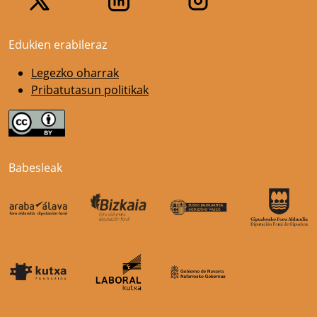
Edukien erabileraz
Legezko oharrak
Pribatutasun politikak
Babesleak