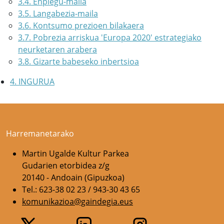
3.4. Enplegu-maila
3.5. Langabezia-maila
3.6. Kontsumo prezioen bilakaera
3.7. Pobrezia arriskua 'Europa 2020' estrategiako
neurketaren arabera
3.8. Gizarte babeseko inbertsioa
4. INGURUA
Harremanetarako
Martin Ugalde Kultur Parkea
Gudarien etorbidea z/g
20140 - Andoain (Gipuzkoa)
Tel.: 623-38 02 23 / 943-30 43 65
komunikazioa@gaindegia.eus