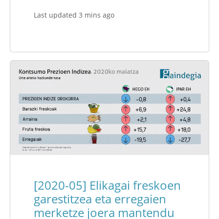
Last updated 3 mins ago
[2020-05] Elikagai freskoen
garestitzea eta erregaien
merketze joera mantendu