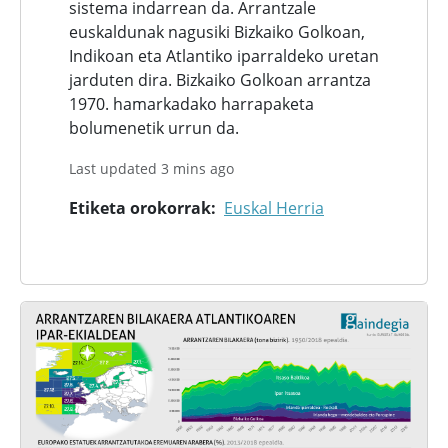
sistema indarrean da. Arrantzale
euskaldunak nagusiki Bizkaiko Golkoan,
Indikoan eta Atlantiko iparraldeko uretan
jarduten dira. Bizkaiko Golkoan arrantza
1970. hamarkadako harrapaketa
bolumenetik urrun da.
Last updated 3 mins ago
Etiketa orokorrak
Euskal Herria