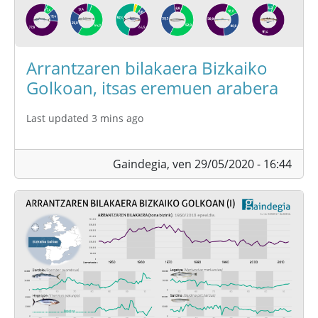
Arrantzaren bilakaera Bizkaiko
Golkoan, itsas eremuen arabera
Last updated 3 mins ago
Gaindegia,
ven 29/05/2020 - 16:44