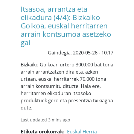
Itsasoa, arrantza eta
elikadura (4/4): Bizkaiko
Golkoa, euskal herritarren
arrain kontsumoa asetzeko
gai
Gaindegia,
2020-05-26 - 10:17
Bizkaiko Golkoan urtero 300.000 bat tona
arrain arrantzatzen dira eta, azken
urtean, euskal herritarrek 76.000 tona
arrain kontsumitu dituzte. Hala ere,
herritarren elikaduran itsasoko
produktuek gero eta presentzia txikiagoa
dute.
Last updated 3 mins ago
Etiketa orokorrak
Euskal Herria