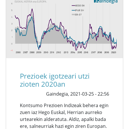
Prezioek igotzeari utzi
zioten 2020an
Gaindegia,
2021-03-25 - 22:56
Kontsumo Prezioen Indizeak behera egin
zuen iaz Hego Euskal, Herrian aurreko
urtearekin alderatuta. Aldiz, apalki bada
ere, salneurriak hazi egin ziren Europan.