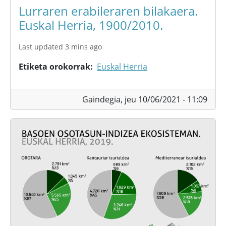
Lurraren erabileraren bilakaera.
Euskal Herria, 1900/2010.
Last updated 3 mins ago
Etiketa orokorrak
Euskal Herria
Gaindegia,
jeu 10/06/2021 - 11:09