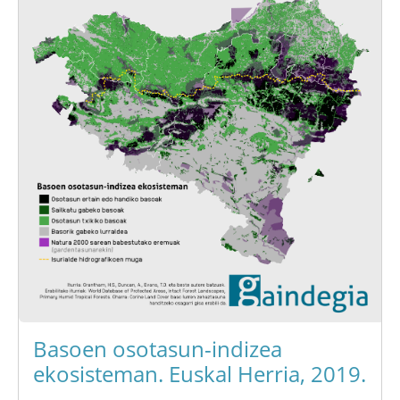
Basoen osotasun-indizea
ekosisteman. Euskal Herria, 2019.