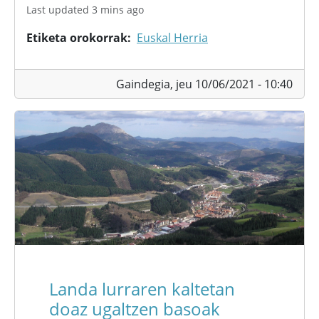
Last updated 3 mins ago
Etiketa orokorrak
Euskal Herria
Gaindegia,
jeu 10/06/2021 - 10:40
Landa lurraren kaltetan
doaz ugaltzen basoak