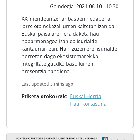
Gaindegia,
2021-06-10 - 10:30
XX. mendean zehar basoen hedapena
larre eta nekazal lurren kaltetan izan da.
Euskal paisaiaren eraldaketa hau
nabarmenagoa izan da isurialde
kantauriarrean. Hain zuzen ere, isurialde
horretan dago ekosistemarekiko
integritate gutxiko baso lurren
presentzia handiena.
Last updated 3 mins ago
Etiketa orokorrak
Euskal Herria
Iraunkortasuna