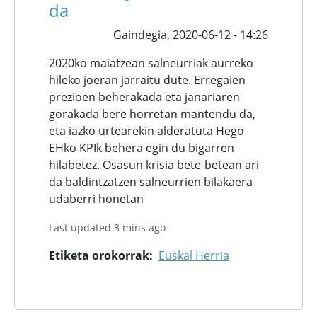
da
Gaindegia,
2020-06-12 - 14:26
2020ko maiatzean salneurriak aurreko
hileko joeran jarraitu dute. Erregaien
prezioen beherakada eta janariaren
gorakada bere horretan mantendu da,
eta iazko urtearekin alderatuta Hego
EHko KPIk behera egin du bigarren
hilabetez. Osasun krisia bete-betean ari
da baldintzatzen salneurrien bilakaera
udaberri honetan
Last updated 3 mins ago
Etiketa orokorrak
Euskal Herria