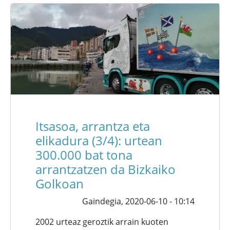
Itsasoa, arrantza eta
elikadura (3/4): urtean
300.000 bat tona
arrantzatzen da Bizkaiko
Golkoan
Gaindegia,
2020-06-10 - 10:14
2002 urteaz geroztik arrain kuoten