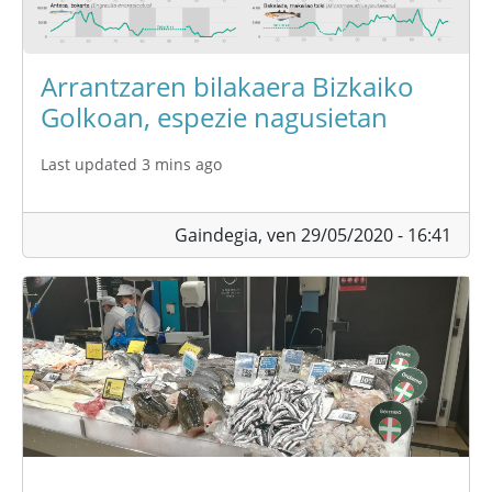
Arrantzaren bilakaera Bizkaiko
Golkoan, espezie nagusietan
Last updated 3 mins ago
Gaindegia,
ven 29/05/2020 - 16:41