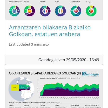
Arrantzaren bilakaera Bizkaiko
Golkoan, estatuen arabera
Last updated 3 mins ago
Gaindegia,
ven 29/05/2020 - 16:49