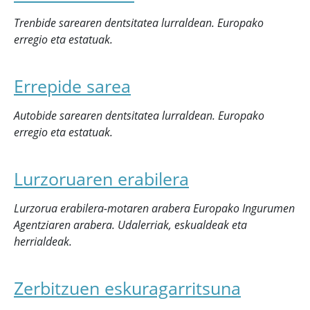
Trenbide sarearen dentsitatea lurraldean. Europako
erregio eta estatuak.
Errepide sarea
Autobide sarearen dentsitatea lurraldean. Europako
erregio eta estatuak.
Lurzoruaren erabilera
Lurzorua erabilera-motaren arabera Europako Ingurumen
Agentziaren arabera. Udalerriak, eskualdeak eta
herrialdeak.
Zerbitzuen eskuragarritsuna