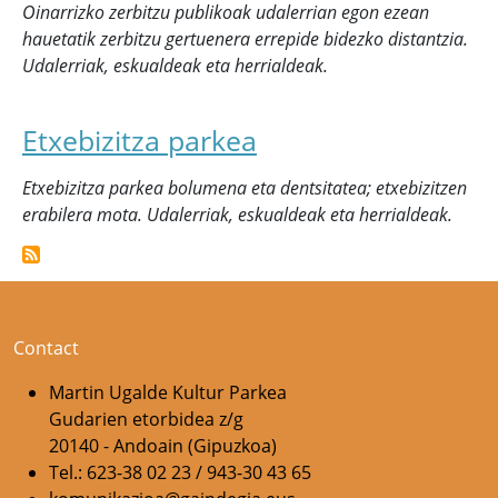
Oinarrizko zerbitzu publikoak udalerrian egon ezean
hauetatik zerbitzu gertuenera errepide bidezko distantzia.
Udalerriak, eskualdeak eta herrialdeak.
Etxebizitza parkea
Etxebizitza parkea bolumena eta dentsitatea; etxebizitzen
erabilera mota. Udalerriak, eskualdeak eta herrialdeak.
Contact
Martin Ugalde Kultur Parkea
Gudarien etorbidea z/g
20140 - Andoain (Gipuzkoa)
Tel.: 623-38 02 23 / 943-30 43 65