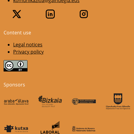
komunikazioa@gaindegia.eus
Content use
Legal notices
Privacy policy
Sponsors