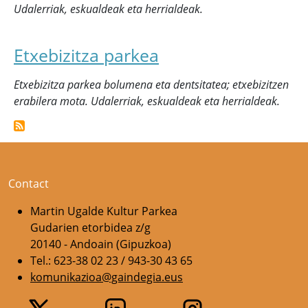
Udalerriak, eskualdeak eta herrialdeak.
Etxebizitza parkea
Etxebizitza parkea bolumena eta dentsitatea; etxebizitzen
erabilera mota. Udalerriak, eskualdeak eta herrialdeak.
Contact
Martin Ugalde Kultur Parkea
Gudarien etorbidea z/g
20140 - Andoain (Gipuzkoa)
Tel.: 623-38 02 23 / 943-30 43 65
komunikazioa@gaindegia.eus