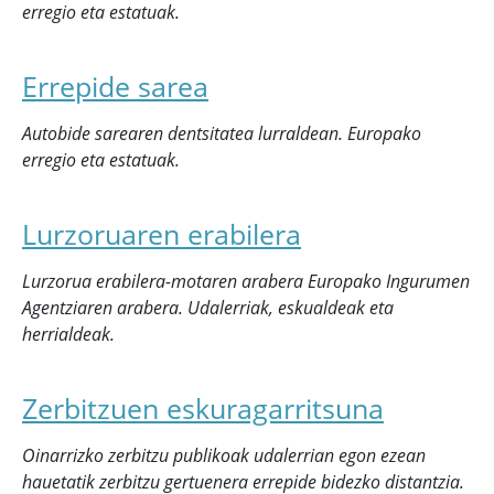
erregio eta estatuak.
Errepide sarea
Autobide sarearen dentsitatea lurraldean. Europako
erregio eta estatuak.
Lurzoruaren erabilera
Lurzorua erabilera-motaren arabera Europako Ingurumen
Agentziaren arabera. Udalerriak, eskualdeak eta
herrialdeak.
Zerbitzuen eskuragarritsuna
Oinarrizko zerbitzu publikoak udalerrian egon ezean
hauetatik zerbitzu gertuenera errepide bidezko distantzia.