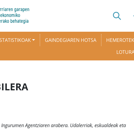
STATISTIKOAK
GAINDEGIAREN HOTSA
HEMEROTE
LOTUR
ILERA
Ingurumen Agentziaren arabera. Udalerriak, eskualdeak eta