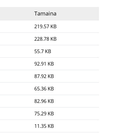
Tamaina
219.57 KB
228.78 KB
55.7 KB
92.91 KB
87.92 KB
65.36 KB
82.96 KB
75.29 KB
11.35 KB