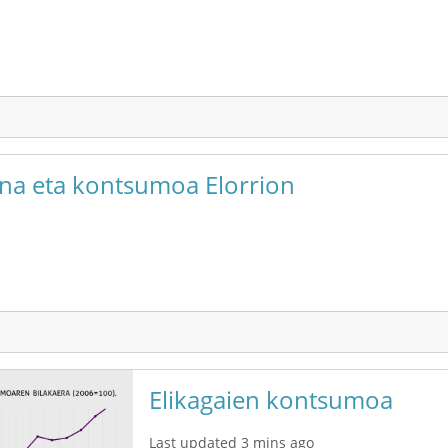
una eta kontsumoa Elorrion
Elikagaien kontsumoa
Last updated 3 mins ago