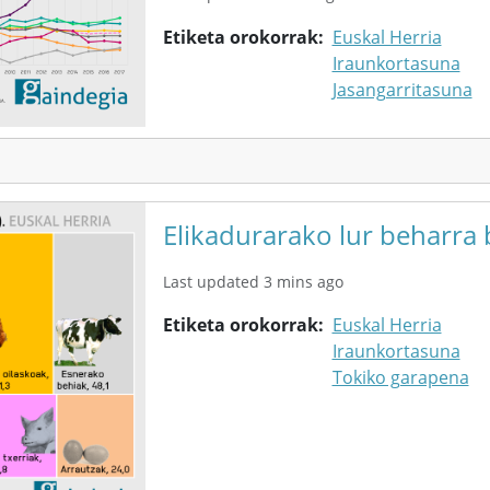
Etiketa orokorrak
Euskal Herria
Iraunkortasuna
Jasangarritasuna
Elikadurarako lur beharra 
Last updated 3 mins ago
Etiketa orokorrak
Euskal Herria
Iraunkortasuna
Tokiko garapena