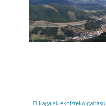
Elikagaiak ekoizteko gaitas