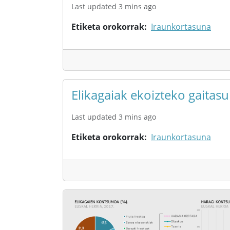
Last updated 3 mins ago
Etiketa orokorrak
Iraunkortasuna
Elikagaiak ekoizteko gaitas
Last updated 3 mins ago
Etiketa orokorrak
Iraunkortasuna