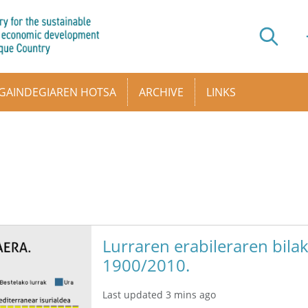
GAINDEGIAREN HOTSA
ARCHIVE
LINKS
Lurraren erabileraren bilak
1900/2010.
Last updated 3 mins ago