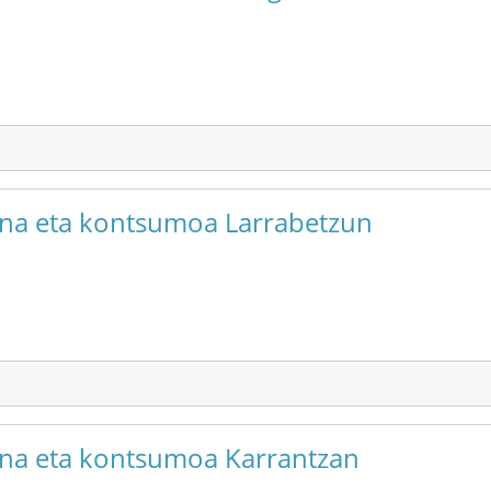
suna eta kontsumoa Larrabetzun
suna eta kontsumoa Karrantzan