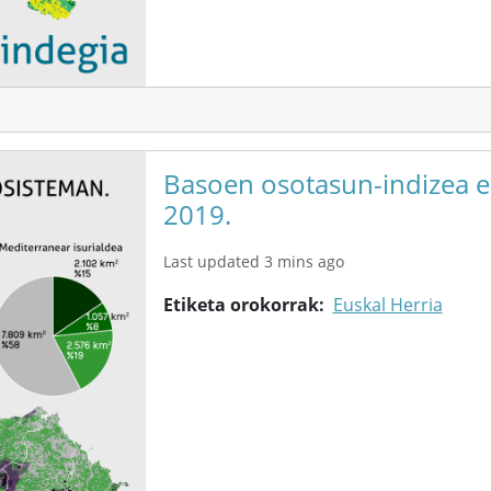
Basoen osotasun-indizea e
2019.
Last updated 3 mins ago
Etiketa orokorrak
Euskal Herria