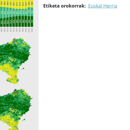
Etiketa orokorrak
Euskal Herria