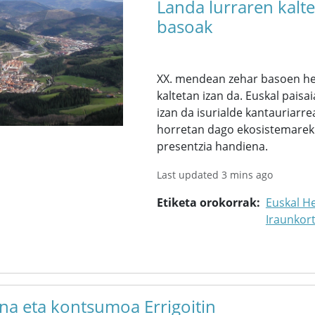
Landa lurraren kalt
basoak
XX. mendean zehar basoen hed
kaltetan izan da. Euskal pai
izan da isurialde kantauriarre
horretan dago ekosistemarekik
presentzia handiena.
Last updated 3 mins ago
Etiketa orokorrak
Euskal He
Iraunkor
una eta kontsumoa Errigoitin