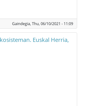
Gaindegia,
Thu, 06/10/2021 - 11:09
kosisteman. Euskal Herria,