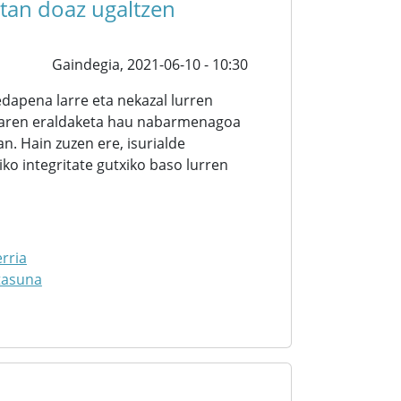
etan doaz ugaltzen
Gaindegia,
2021-06-10 - 10:30
apena larre eta nekazal lurren
saiaren eraldaketa hau nabarmenagoa
an. Hain zuzen ere, isurialde
o integritate gutxiko baso lurren
rria
tasuna