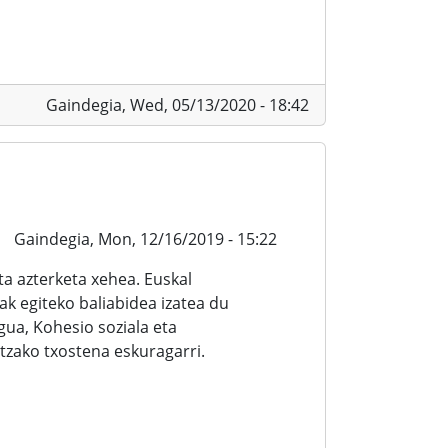
Gaindegia,
Wed, 05/13/2020 - 18:42
Gaindegia,
Mon, 12/16/2019 - 15:22
a azterketa xehea. Euskal
ak egiteko baliabidea izatea du
ua, Kohesio soziala eta
zako txostena eskuragarri.