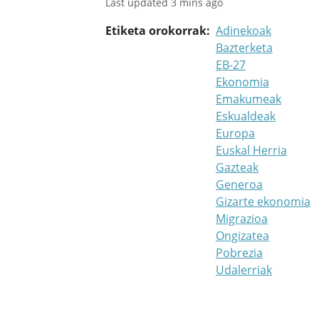
Last updated 3 mins ago
Etiketa orokorrak
Adinekoak
Bazterketa
EB-27
Ekonomia
Emakumeak
Eskualdeak
Europa
Euskal Herria
Gazteak
Generoa
Gizarte ekonomia
Migrazioa
Ongizatea
Pobrezia
Udalerriak