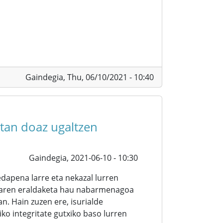
Gaindegia,
Thu, 06/10/2021 - 10:40
etan doaz ugaltzen
Gaindegia,
2021-06-10 - 10:30
apena larre eta nekazal lurren
saiaren eraldaketa hau nabarmenagoa
an. Hain zuzen ere, isurialde
o integritate gutxiko baso lurren