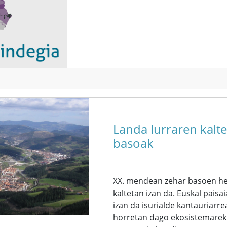
Landa lurraren kalt
basoak
XX. mendean zehar basoen hed
kaltetan izan da. Euskal pai
izan da isurialde kantauriarre
horretan dago ekosistemarekik