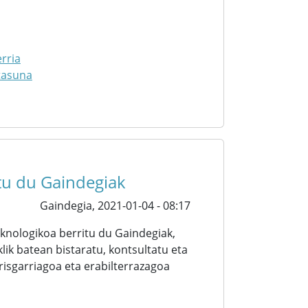
rria
tasuna
itu du Gaindegiak
Gaindegia,
2021-01-04 - 08:17
knologikoa berritu du Gaindegiak,
ik batean bistaratu, kontsultatu eta
irisgarriagoa eta erabilterrazagoa