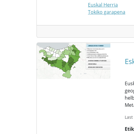
Euskal Herria
Tokiko garapena
Es
Eusk
geog
helb
Met
Last
Eti