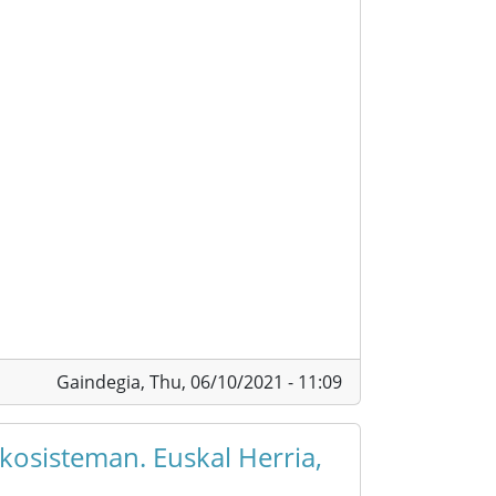
Gaindegia,
Thu, 06/10/2021 - 11:09
kosisteman. Euskal Herria,