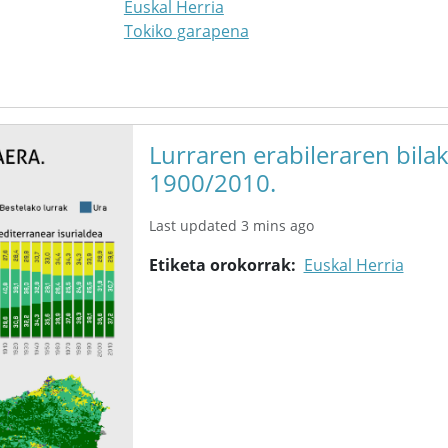
Euskal Herria
Tokiko garapena
Lurraren erabileraren bilak
1900/2010.
Last updated 3 mins ago
Etiketa orokorrak
Euskal Herria