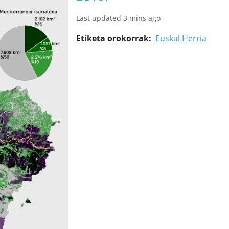
Last updated 3 mins ago
Etiketa orokorrak
Euskal Herria