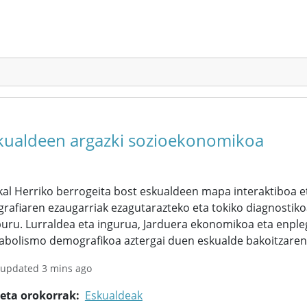
kualdeen argazki sozioekonomikoa
al Herriko berrogeita bost eskualdeen mapa interaktiboa et
rafiaren ezaugarriak ezagutarazteko eta tokiko diagnostiko
uru. Lurraldea eta ingurua, Jarduera ekonomikoa eta enpleg
abolismo demografikoa aztergai duen eskualde bakoitzarent
 updated 3 mins ago
keta orokorrak
Eskualdeak