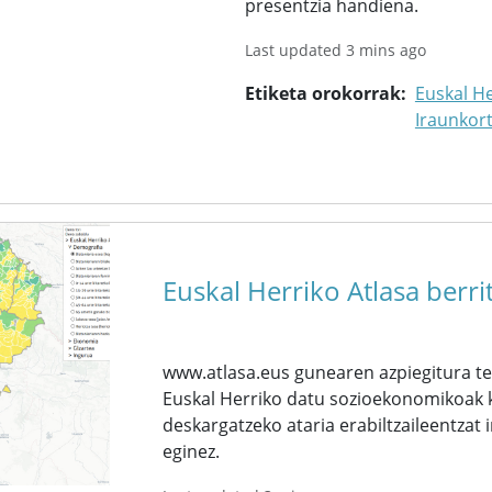
presentzia handiena.
Last updated 3 mins ago
Etiketa orokorrak
Euskal He
Iraunkor
Euskal Herriko Atlasa berr
www.atlasa.eus gunearen azpiegitura te
Euskal Herriko datu sozioekonomikoak kl
deskargatzeko ataria erabiltzaileentzat 
eginez.