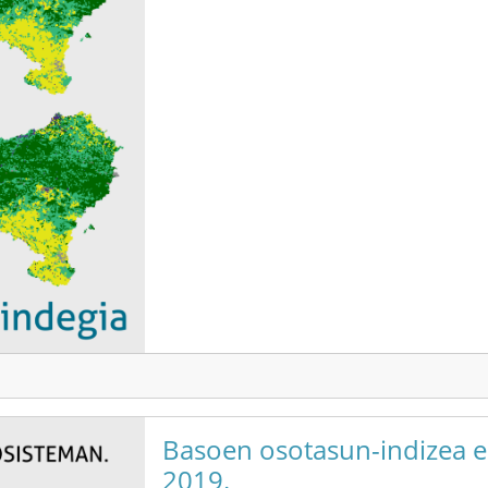
Basoen osotasun-indizea e
2019.