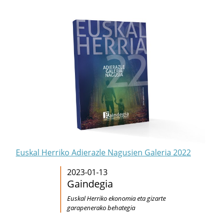
Euskal Herriko Adierazle Nagusien Galeria 2022
2023-01-13
Gaindegia
Euskal Herriko ekonomia eta gizarte
garapenerako behategia