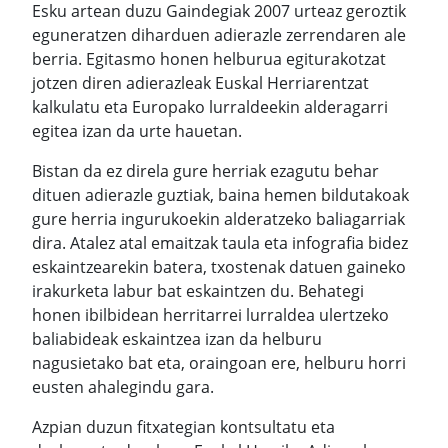
Esku artean duzu Gaindegiak 2007 urteaz geroztik
eguneratzen diharduen adierazle zerrendaren ale
berria. Egitasmo honen helburua egiturakotzat
jotzen diren adierazleak Euskal Herriarentzat
kalkulatu eta Europako lurraldeekin alderagarri
egitea izan da urte hauetan.
Bistan da ez direla gure herriak ezagutu behar
dituen adierazle guztiak, baina hemen bildutakoak
gure herria ingurukoekin alderatzeko baliagarriak
dira. Atalez atal emaitzak taula eta infografia bidez
eskaintzearekin batera, txostenak datuen gaineko
irakurketa labur bat eskaintzen du. Behategi
honen ibilbidean herritarrei lurraldea ulertzeko
baliabideak eskaintzea izan da helburu
nagusietako bat eta, oraingoan ere, helburu horri
eusten ahalegindu gara.
Azpian duzun fitxategian kontsultatu eta