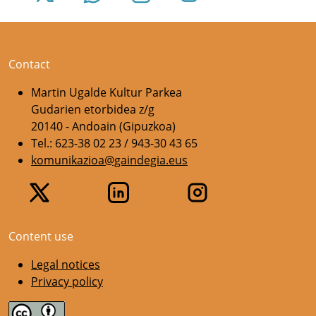
Contact
Martin Ugalde Kultur Parkea
Gudarien etorbidea z/g
20140 - Andoain (Gipuzkoa)
Tel.: 623-38 02 23 / 943-30 43 65
komunikazioa@gaindegia.eus
Content use
Legal notices
Privacy policy