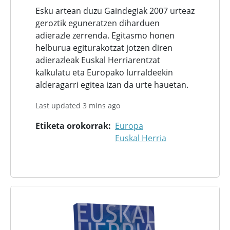
Esku artean duzu Gaindegiak 2007 urteaz
geroztik eguneratzen diharduen
adierazle zerrenda. Egitasmo honen
helburua egiturakotzat jotzen diren
adierazleak Euskal Herriarentzat
kalkulatu eta Europako lurraldeekin
alderagarri egitea izan da urte hauetan.
Last updated 3 mins ago
Etiketa orokorrak
Europa
Euskal Herria