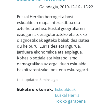
Gaindegia,
2019-12-16 - 15:22
Euskal Herriko berrogeita bost
eskualdeen mapa interaktiboa eta
azterketa xehea. Euskal geografiaren
ezaugarriak ezagutarazteko eta tokiko
diagnostikoak egiteko baliabidea izatea
du helburu. Lurraldea eta ingurua,
Jarduera ekonomikoa eta enplegua,
Kohesio soziala eta Metabolismo
demografikoa aztergai duen eskualde
bakoitzarentzako txostena eskuragarri.
Last updated 3 mins ago
Etiketa orokorrak
Eskualdeak
Euskal Herria
Tokiko garapena