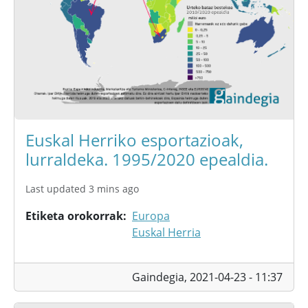
Euskal Herriko esportazioak,
lurraldeka. 1995/2020 epealdia.
Last updated 3 mins ago
Etiketa orokorrak
Europa
Euskal Herria
Gaindegia,
2021-04-23 - 11:37