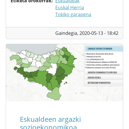
Etiketa orokorrak
Eskualdeak
Euskal Herria
Tokiko garapena
Gaindegia,
2020-05-13 - 18:42
Eskualdeen argazki
sozioekonomikoa