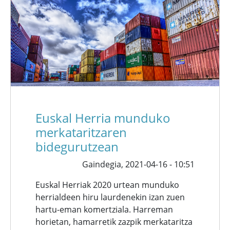
Euskal Herria munduko
merkataritzaren
bidegurutzean
Gaindegia,
2021-04-16 - 10:51
Euskal Herriak 2020 urtean munduko
herrialdeen hiru laurdenekin izan zuen
hartu-eman komertziala. Harreman
horietan, hamarretik zazpik merkataritza