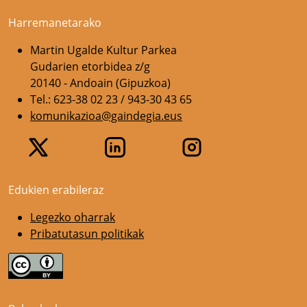
Harremanetarako
Martin Ugalde Kultur Parkea
Gudarien etorbidea z/g
20140 - Andoain (Gipuzkoa)
Tel.: 623-38 02 23 / 943-30 43 65
komunikazioa@gaindegia.eus
Edukien erabileraz
Legezko oharrak
Pribatutasun politikak