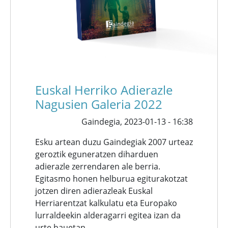
Euskal Herriko Adierazle
Nagusien Galeria 2022
Gaindegia,
2023-01-13 - 16:38
Esku artean duzu Gaindegiak 2007 urteaz
geroztik eguneratzen diharduen
adierazle zerrendaren ale berria.
Egitasmo honen helburua egiturakotzat
jotzen diren adierazleak Euskal
Herriarentzat kalkulatu eta Europako
lurraldeekin alderagarri egitea izan da
urte hauetan.