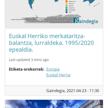
Euskal Herriko merkataritza-
balantza, lurraldeka. 1995/2020
epealdia.
Last updated 3 mins ago
Etiketa orokorrak
Europa
Euskal Herria
Gaindegia,
2021-04-23 - 11:30