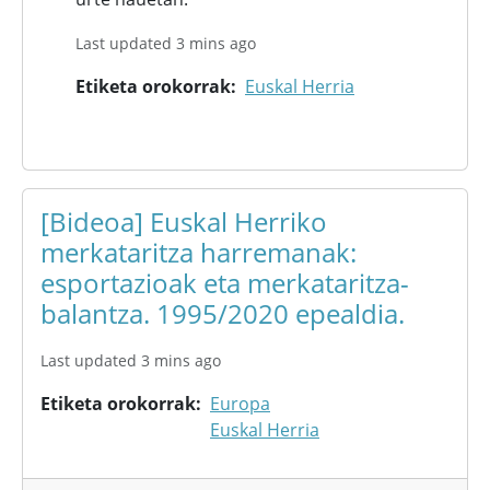
Last updated 3 mins ago
Etiketa orokorrak
Euskal Herria
[Bideoa] Euskal Herriko
merkataritza harremanak:
esportazioak eta merkataritza-
balantza. 1995/2020 epealdia.
Last updated 3 mins ago
Etiketa orokorrak
Europa
Euskal Herria