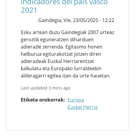
indicadores del país vasco
2021
Gaindegia,
Vie, 23/05/2025 - 12:22
Esku artean duzu Gaindegiak 2007 urteaz
geroztik eguneratzen diharduen
adierazle zerrenda. Egitasmo honen
helburua egiturakotzat jotzen diren
adierazleak Euskal Herriarentzat
kalkulatu eta Europako lurraldeekin
alderagarri egitea izan da urte hauetan.
Last updated 3 mins ago
Etiketa orokorrak
Europa
Euskal Herria