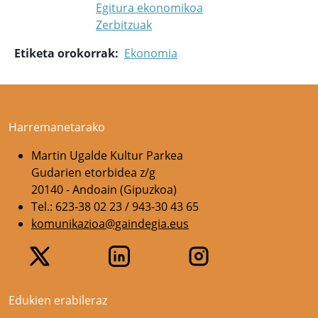
Egitura ekonomikoa
Zerbitzuak
Etiketa orokorrak
Ekonomia
Harremanetarako
Martin Ugalde Kultur Parkea
Gudarien etorbidea z/g
20140 - Andoain (Gipuzkoa)
Tel.: 623-38 02 23 / 943-30 43 65
komunikazioa@gaindegia.eus
Edukien erabileraz