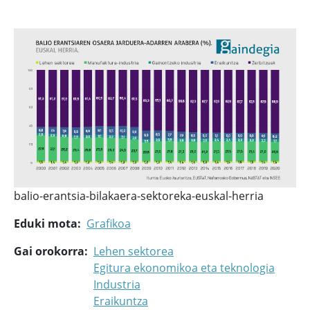
balio-erantsia-bilakaera-sektoreka-euskal-herria
Eduki mota
Grafikoa
Gai orokorra
Lehen sektorea
Egitura ekonomikoa eta teknologia
Industria
Eraikuntza