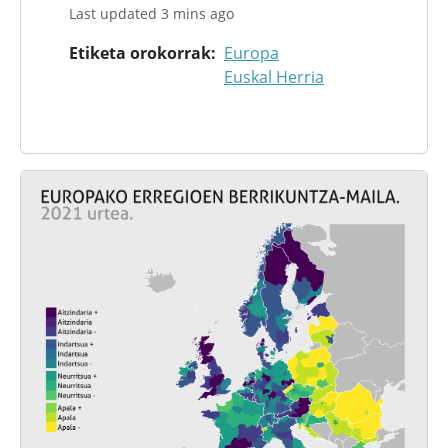
Last updated 3 mins ago
Etiketa orokorrak
Europa
Euskal Herria