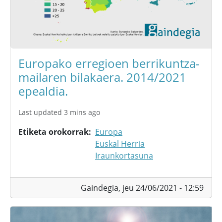
Europako erregioen berrikuntza-
mailaren bilakaera. 2014/2021
epealdia.
Last updated 3 mins ago
Etiketa orokorrak
Europa
Euskal Herria
Iraunkortasuna
Gaindegia,
jeu 24/06/2021 - 12:59