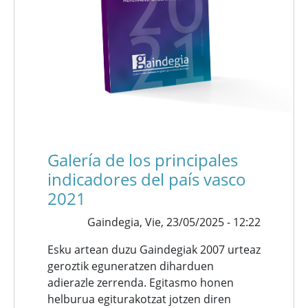
Galería de los principales
indicadores del país vasco
2021
Gaindegia,
Vie, 23/05/2025 - 12:22
Esku artean duzu Gaindegiak 2007 urteaz
geroztik eguneratzen diharduen
adierazle zerrenda. Egitasmo honen
helburua egiturakotzat jotzen diren