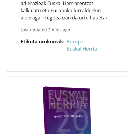
adierazleak Euskal Herriarentzat
kalkulatu eta Europako lurraldeekin
alderagarri egitea izan da urte hauetan.
Last updated 3 mins ago
Etiketa orokorrak
Europa
Euskal Herria