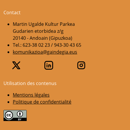
Contact
Martin Ugalde Kultur Parkea
Gudarien etorbidea z/g
20140 - Andoain (Gipuzkoa)
Tel.: 623-38 02 23 / 943-30 43 65
komunikazioa@gaindegia.eus
Utilisation des contenus
Mentions légales
Politique de confidentialité