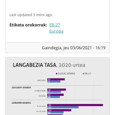
Last updated 3 mins ago
Etiketa orokorrak
EB-27
Europa
Gaindegia,
jeu 03/06/2021 - 16:19