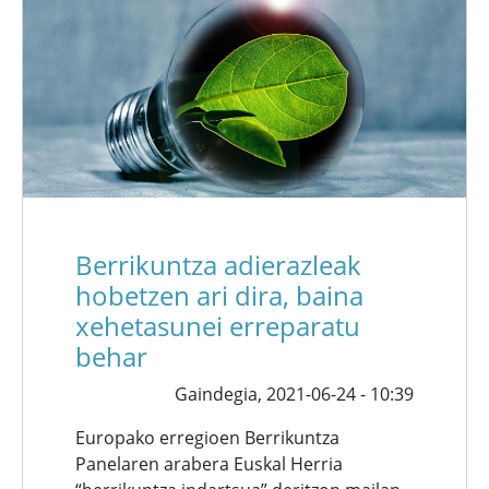
Berrikuntza adierazleak
hobetzen ari dira, baina
xehetasunei erreparatu
behar
Gaindegia,
2021-06-24 - 10:39
Europako erregioen Berrikuntza
Panelaren arabera Euskal Herria