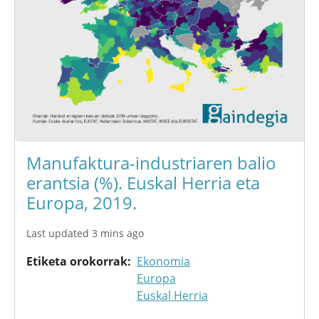
Manufaktura-industriaren balio
erantsia (%). Euskal Herria eta
Europa, 2019.
Last updated 3 mins ago
Etiketa orokorrak
Ekonomia
Europa
Euskal Herria