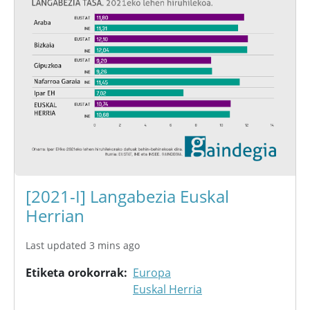
[2021-I] Langabezia Euskal
Herrian
Last updated 3 mins ago
Etiketa orokorrak
Europa
Euskal Herria