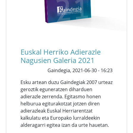
Euskal Herriko Adierazle
Nagusien Galeria 2021
Gaindegia,
2021-06-30 - 16:23
Esku artean duzu Gaindegiak 2007 urteaz
geroztik eguneratzen diharduen
adierazle zerrenda. Egitasmo honen
helburua egiturakotzat jotzen diren
adierazleak Euskal Herriarentzat
kalkulatu eta Europako lurraldeekin
alderagarri egitea izan da urte hauetan.