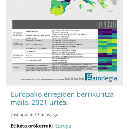
Europako erregioen berrikuntza-
maila. 2021 urtea.
Last updated 3 mins ago
Etiketa orokorrak
Europa