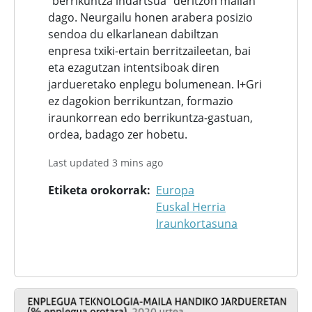
“berrikuntza indartsua” deritzon mailan
dago. Neurgailu honen arabera posizio
sendoa du elkarlanean dabiltzan
enpresa txiki-ertain berritzaileetan, bai
eta ezagutzan intentsiboak diren
jardueretako enplegu bolumenean. I+Gri
ez dagokion berrikuntzan, formazio
iraunkorrean edo berrikuntza-gastuan,
ordea, badago zer hobetu.
Last updated 3 mins ago
Etiketa orokorrak
Europa
Euskal Herria
Iraunkortasuna