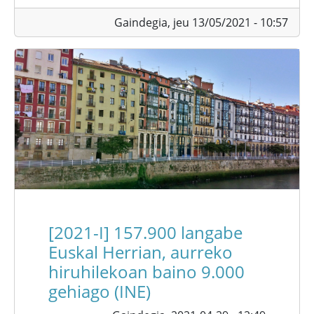
Gaindegia,
jeu 13/05/2021 - 10:57
[2021-I] 157.900 langabe
Euskal Herrian, aurreko
hiruhilekoan baino 9.000
gehiago (INE)