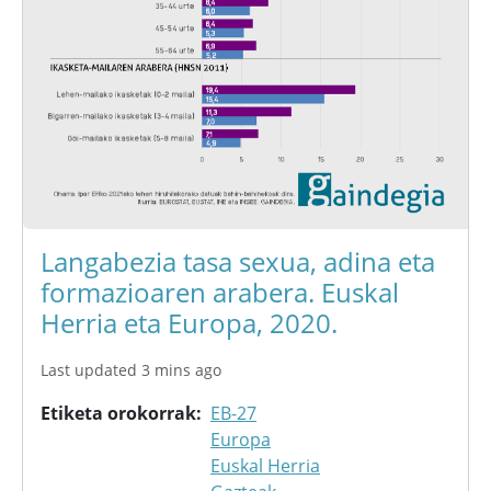
Langabezia tasa sexua, adina eta
formazioaren arabera. Euskal
Herria eta Europa, 2020.
Last updated 3 mins ago
Etiketa orokorrak
EB-27
Europa
Euskal Herria