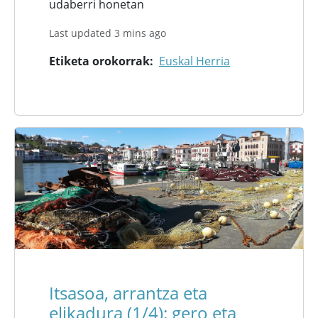
udaberri honetan
Last updated 3 mins ago
Etiketa orokorrak
Euskal Herria
Itsasoa, arrantza eta
elikadura (1/4): gero eta