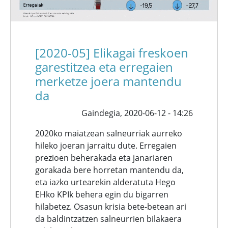
[2020-05] Elikagai freskoen
garestitzea eta erregaien
merketze joera mantendu
da
Gaindegia,
2020-06-12 - 14:26
2020ko maiatzean salneurriak aurreko
hileko joeran jarraitu dute. Erregaien
prezioen beherakada eta janariaren
gorakada bere horretan mantendu da,
eta iazko urtearekin alderatuta Hego
EHko KPIk behera egin du bigarren
hilabetez. Osasun krisia bete-betean ari
da baldintzatzen salneurrien bilakaera