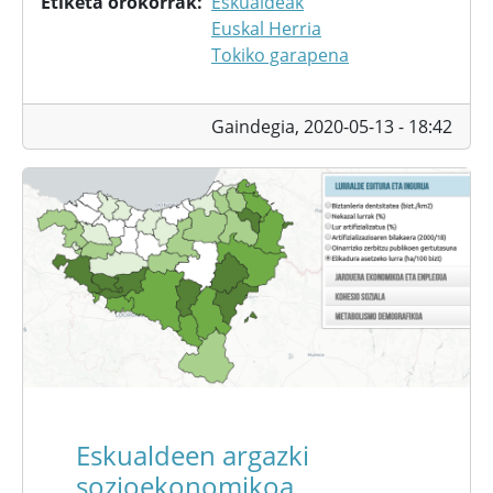
Etiketa orokorrak
Eskualdeak
Euskal Herria
Tokiko garapena
Gaindegia,
2020-05-13 - 18:42
Eskualdeen argazki
sozioekonomikoa