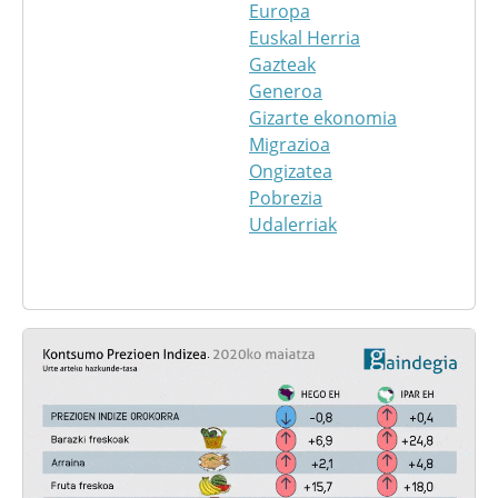
Europa
Euskal Herria
Gazteak
Generoa
Gizarte ekonomia
Migrazioa
Ongizatea
Pobrezia
Udalerriak