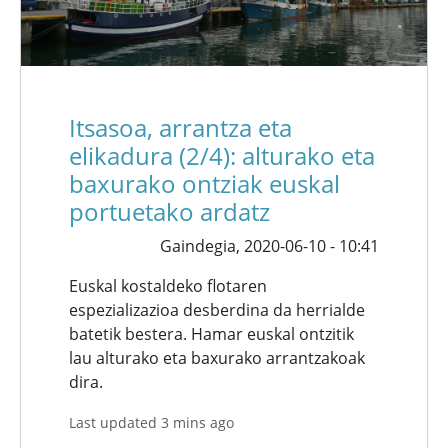
Itsasoa, arrantza eta
elikadura (2/4): alturako eta
baxurako ontziak euskal
portuetako ardatz
Gaindegia,
2020-06-10 - 10:41
Euskal kostaldeko flotaren
espezializazioa desberdina da herrialde
batetik bestera. Hamar euskal ontzitik
lau alturako eta baxurako arrantzakoak
dira.
Last updated 3 mins ago