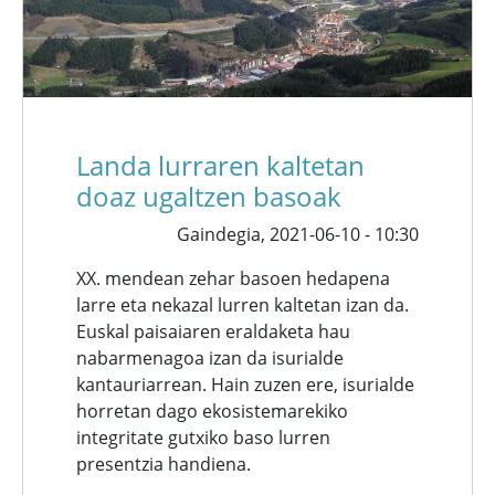
Landa lurraren kaltetan
doaz ugaltzen basoak
Gaindegia,
2021-06-10 - 10:30
XX. mendean zehar basoen hedapena
larre eta nekazal lurren kaltetan izan da.
Euskal paisaiaren eraldaketa hau
nabarmenagoa izan da isurialde
kantauriarrean. Hain zuzen ere, isurialde
horretan dago ekosistemarekiko
integritate gutxiko baso lurren
presentzia handiena.