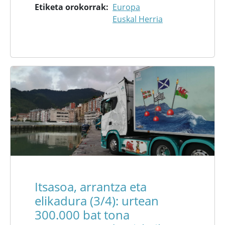
Etiketa orokorrak
Europa
Euskal Herria
Itsasoa, arrantza eta
elikadura (3/4): urtean
300.000 bat tona