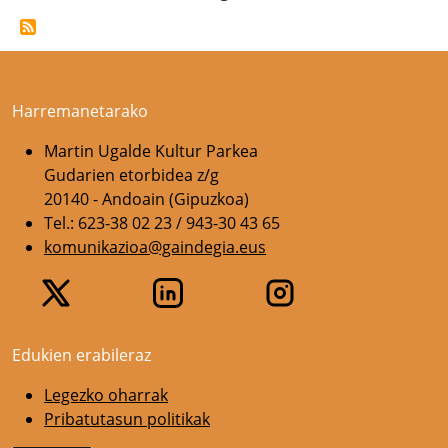
Harremanetarako
Martin Ugalde Kultur Parkea
Gudarien etorbidea z/g
20140 - Andoain (Gipuzkoa)
Tel.: 623-38 02 23 / 943-30 43 65
komunikazioa@gaindegia.eus
Edukien erabileraz
Legezko oharrak
Pribatutasun politikak