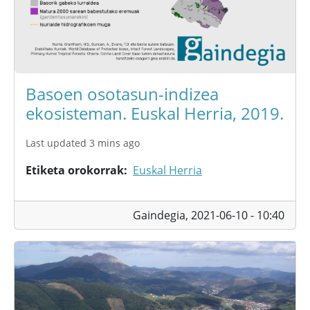
Basoen osotasun-indizea
ekosisteman. Euskal Herria, 2019.
Last updated 3 mins ago
Etiketa orokorrak
Euskal Herria
Gaindegia,
2021-06-10 - 10:40