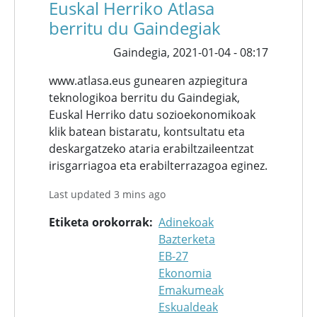
Euskal Herriko Atlasa
berritu du Gaindegiak
Gaindegia,
2021-01-04 - 08:17
www.atlasa.eus gunearen azpiegitura
teknologikoa berritu du Gaindegiak,
Euskal Herriko datu sozioekonomikoak
klik batean bistaratu, kontsultatu eta
deskargatzeko ataria erabiltzaileentzat
irisgarriagoa eta erabilterrazagoa eginez.
Last updated 3 mins ago
Etiketa orokorrak
Adinekoak
Bazterketa
EB-27
Ekonomia
Emakumeak
Eskualdeak