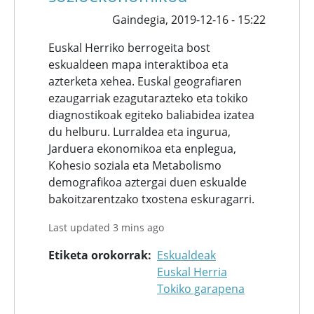
Gaindegia,
2019-12-16 - 15:22
Euskal Herriko berrogeita bost
eskualdeen mapa interaktiboa eta
azterketa xehea. Euskal geografiaren
ezaugarriak ezagutarazteko eta tokiko
diagnostikoak egiteko baliabidea izatea
du helburu. Lurraldea eta ingurua,
Jarduera ekonomikoa eta enplegua,
Kohesio soziala eta Metabolismo
demografikoa aztergai duen eskualde
bakoitzarentzako txostena eskuragarri.
Last updated 3 mins ago
Etiketa orokorrak
Eskualdeak
Euskal Herria
Tokiko garapena