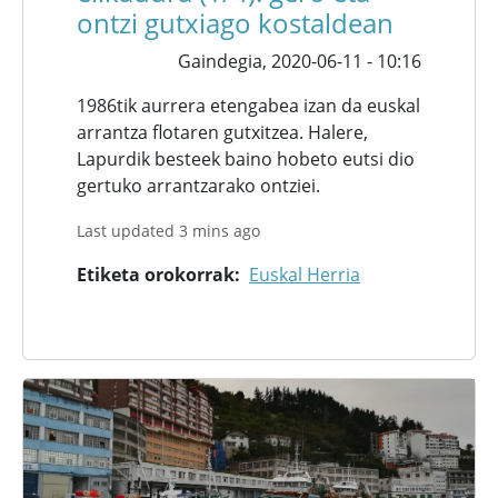
ontzi gutxiago kostaldean
Gaindegia,
2020-06-11 - 10:16
1986tik aurrera etengabea izan da euskal
arrantza flotaren gutxitzea. Halere,
Lapurdik besteek baino hobeto eutsi dio
gertuko arrantzarako ontziei.
Last updated 3 mins ago
Etiketa orokorrak
Euskal Herria