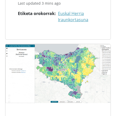
Last updated 3 mins ago
Etiketa orokorrak
Euskal Herria
Iraunkortasuna