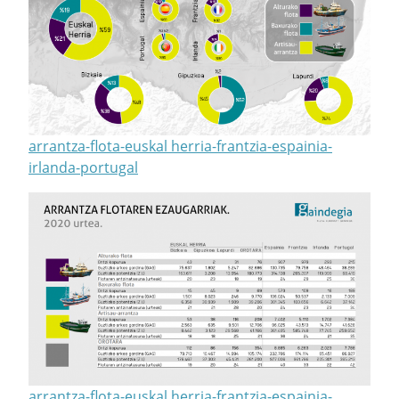
arrantza-flota-euskal herria-frantzia-espainia-
irlanda-portugal
arrantza-flota-euskal herria-frantzia-espainia-