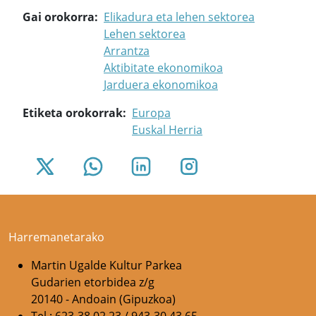
Gai orokorra
Elikadura eta lehen sektorea
Lehen sektorea
Arrantza
Aktibitate ekonomikoa
Jarduera ekonomikoa
Etiketa orokorrak
Europa
Euskal Herria
Harremanetarako
Martin Ugalde Kultur Parkea
Gudarien etorbidea z/g
20140 - Andoain (Gipuzkoa)
Tel.: 623-38 02 23 / 943-30 43 65