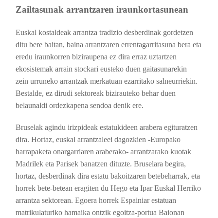
Zailtasunak arrantzaren iraunkortasunean
Euskal kostaldeak arrantza tradizio desberdinak gordetzen
ditu bere baitan, baina arrantzaren errentagarritasuna bera eta
eredu iraunkorren biziraupena ez dira erraz uztartzen
ekosistemak arrain stockari eusteko duen gaitasunarekin
zein
urruneko arrantzak merkatuan ezarritako salneurriekin.
Bestalde, ez dirudi sektoreak bizirauteko behar duen
belaunaldi ordezkapena sendoa denik ere.
Bruselak
agindu
irizpideak estatukideen arabera egituratzen
dira. Hortaz, euskal arrantzaleei dagozkien -Europako
harrapaketa onargarriaren araberako- arrantzarako kuotak
Madrilek eta Parisek banatzen dituzte. Bruselara begira,
hortaz,
desberdinak dira estatu bakoitzaren betebeharrak, eta
horrek bete-betean eragiten du Hego eta Ipar Euskal Herriko
arrantza sektorean. Egoera horrek Espainiar estatuan
matrikulaturiko hamaika ontzik egoitza-portua Baionan