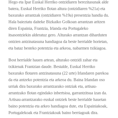
Hego eta Ipar Euskal Herriko ontzidiaren berezitasunak alde
batera, Euskal Herriko flotan altura (ontzidiaren %21a) eta
baxurako arrantzak (ontzidiaren %19a) presentzia handia du.
Hala baieztatu daiteke Bizkaiko Golkoan arrantzan aritzen
diren Espainia, Frantzia, Irlanda eta Portugaleko
itsasontziekin alderatuz gero. Alturako arrantzan diharduten
ontzien antzinatasuna handiagoa da beste herrialde horietan,
eta bataz besteko potentzia eta arkeoa, nabarmen txikiagoa.
Bost herrialde hauen artean, alturako ontzidi zahar eta
txikienak Frantzian daude. Bestalde, Euskal Herriko
baxurako flotaren antzinatasuna (22 urte) Irlandaren parekoa
da eta antzeko potentzia eta arkeoa du. Baina Irlandan oso
urriak dira baxurako arrantzarako ontziak eta, artisau-
arrantzako flotan egindako inbertsioa, garrantzitsua izan da.
Artisau-arrantzarako euskal ontziek beste herrialde hauetan
baino potentzia eta arkeo handiagoa dute, eta Espainiakoak,
Portugalekoak eta Frantziakoak baino berriagoak dira.