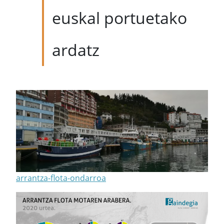
euskal portuetako
ardatz
arrantza-flota-ondarroa