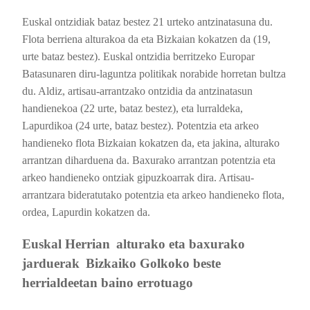
Euskal ontzidiak bataz bestez 21 urteko antzinatasuna du.
Flota berriena alturakoa da eta Bizkaian kokatzen da (19,
urte bataz bestez). Euskal ontzidia berritzeko Europar
Batasunaren diru-laguntza politikak norabide horretan bultza
du. Aldiz, artisau-arrantzako ontzidia da antzinatasun
handienekoa (22 urte, bataz bestez), eta lurraldeka,
Lapurdikoa (24 urte, bataz bestez). Potentzia eta arkeo
handieneko flota Bizkaian kokatzen da, eta jakina, alturako
arrantzan diharduena da. Baxurako arrantzan potentzia eta
arkeo handieneko ontziak gipuzkoarrak dira. Artisau-
arrantzara bideratutako potentzia eta arkeo handieneko flota,
ordea, Lapurdin kokatzen da.
Euskal Herrian
alturako eta baxurako
jarduerak
Bizkaiko Golkoko beste
herrialdeetan baino errotuago