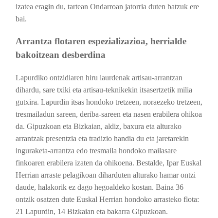
izatea eragin du, tartean Ondarroan jatorria duten batzuk ere
bai.
Arrantza flotaren espezializazioa, herrialde
bakoitzean desberdina
Lapurdiko ontzidiaren hiru laurdenak artisau-arrantzan
dihardu, sare txiki eta artisau-teknikekin itsasertzetik milia
gutxira. Lapurdin itsas hondoko tretzeen, noraezeko tretzeen,
tresmailadun sareen, deriba-sareen eta nasen erabilera ohikoa
da. Gipuzkoan eta Bizkaian, aldiz, baxura eta alturako
arrantzak presentzia eta tradizio handia du eta jaretarekin
inguraketa-arrantza edo tresmaila hondoko mailasare
finkoaren erabilera izaten da ohikoena. Bestalde, Ipar Euskal
Herrian arraste pelagikoan diharduten alturako hamar ontzi
daude, halakorik ez dago hegoaldeko kostan. Baina 36
ontzik osatzen dute Euskal Herrian hondoko arrasteko flota:
21 Lapurdin, 14 Bizkaian eta bakarra Gipuzkoan.