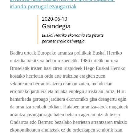
irlanda-portugal-ezaugarriak
2020-06-10
Gaindegia
Euskal Herriko ekonomia eta gizarte
garapenerako behategia
Badira urteak Europako arrantza politikak Euskal Herriko
ontzidia txikitzera behartu zuenetik. 1986 urtetik aurrera
Bruselatik iristen hasi ziren irizpideek
Hego Euskal Herriko
kostako herrietan
ordu arte trakzioa eragiten zuen
sektorearen berrantolatzera eraman zuten,
mendeetan
errotutako jarduera eta milaka enplegu arriskuan jarriz. Hiru
hamarkada geroago
jarduera ekonomiko gisa desagertu egin
da arrantza zenbait tokitan. Halaber, arrantza-stock mugatuek
arrantza jasangarriago baten beharra agerian utzi dute eta
Ondarroa edo Bermeo bezalako herrietan arrantzaren trakzio
ekonomikoaren ahultzeak ez du ordezkapen sendorik izan.