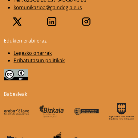
komunikazioa@gaindegia.eus
Edukien erabileraz
Legezko oharrak
Pribatutasun politikak
Babesleak