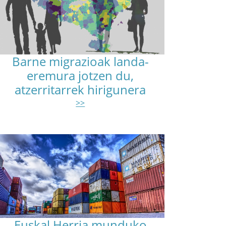
Barne migrazioak landa-
eremura jotzen du,
atzerritarrek hirigunera
>>
Euskal Herria munduko