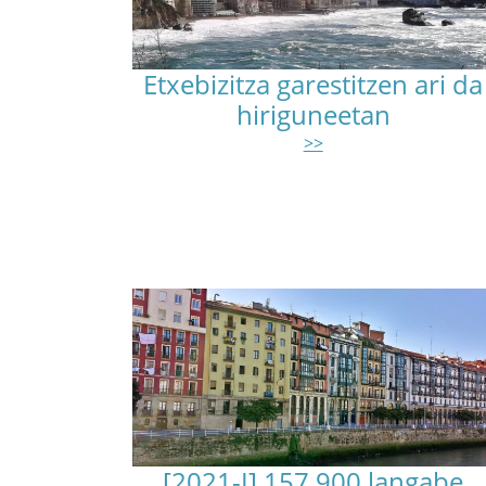
Etxebizitza garestitzen ari da
hiriguneetan
>>
[2021-I] 157.900 langabe