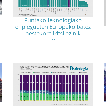
Puntako teknologiako
enpleguetan Europako batez
bestekora iritsi ezinik
>>