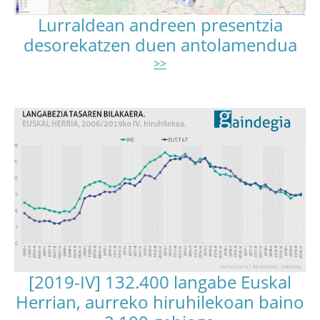
Lurraldean andreen presentzia
desorekatzen duen antolamendua
>>
[2019-IV] 132.400 langabe Euskal
Herrian, aurreko hiruhilekoan baino