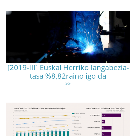
[2019-III] Euskal Herriko langabezia-
tasa %8,82raino igo da
>>