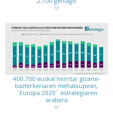
2.100 gehiago
>>
400.700 euskal herritar gizarte-
bazterkeriaren mehatxupean,
`Europa 2020´ estrategiaren
arabera
>>