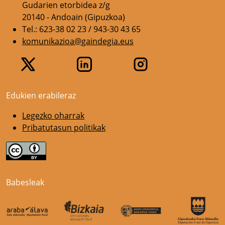
Gudarien etorbidea z/g
20140 - Andoain (Gipuzkoa)
Tel.: 623-38 02 23 / 943-30 43 65
komunikazioa@gaindegia.eus
Edukien erabileraz
Legezko oharrak
Pribatutasun politikak
Babesleak