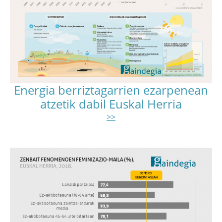
Energia berriztagarrien ezarpenean
atzetik dabil Euskal Herria
>>