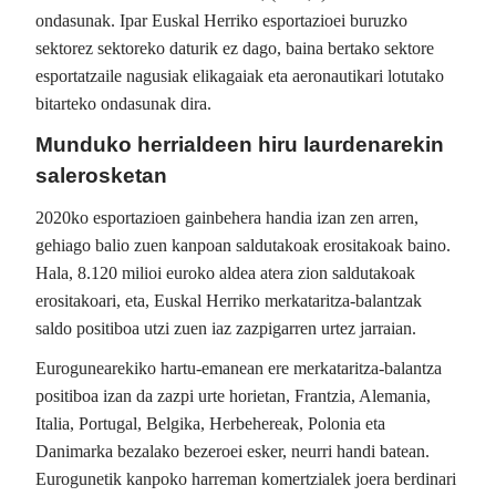
ondasunak. Ipar Euskal Herriko esportazioei buruzko
sektorez sektoreko daturik ez dago, baina bertako sektore
esportatzaile nagusiak elikagaiak eta aeronautikari lotutako
bitarteko ondasunak dira.
Munduko herrialdeen hiru laurdenarekin
salerosketan
2020ko esportazioen gainbehera handia izan zen arren,
gehiago balio zuen kanpoan saldutakoak erositakoak baino.
Hala, 8.120 milioi euroko aldea atera zion saldutakoak
erositakoari, eta, Euskal Herriko merkataritza-balantzak
saldo positiboa utzi zuen iaz zazpigarren urtez jarraian.
Eurogunearekiko hartu-emanean ere merkataritza-balantza
positiboa izan da zazpi urte horietan, Frantzia, Alemania,
Italia, Portugal, Belgika, Herbehereak, Polonia eta
Danimarka bezalako bezeroei esker, neurri handi batean.
Eurogunetik kanpoko harreman komertzialek joera berdinari