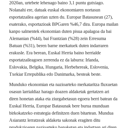
2020an, urtebete lehenago baino 3,1 puntu gutxiago.
Nolanahi ere, datuak euskal ekonomiaren nortasun
esportatzailea agerian uzten du. Europar Batasunean (27),
esaterako, esportazioak BPGaren %46,7 dira. Europa mailan
kanpo salmentek ekonomian duten pisua apalagoa da bai
Alemanian (%44), bai Frantzian (%28) zein Erresuma
Batuan (%31), beren barne merkatuek duten indarraren
erakusle. Era berean, Euskal Herria baino herrialde
esportatzaileagoen zerrenda ez da laburra: Irlanda,
Eslovakia, Belgika, Hungaria, Herbehereak, Eslovenia,
Txekiar Errepublika edo Danimarka, besteak beste.
Munduko ekonomian eta nazioarteko merkataritza fluxuetan
osasun larrialdiaz harago doazen aldaketak gertatzen ari
diren honetan ataka eta ziurgabetasun egoera berri batean da
Euskal Herria, Europar Batasunak bere burua munduan
birkokatzeko estrategia definitzen duen bitartean. Mundua
Asiarantz lerratzeak aldaketa sakonak eragiten ditu
produkzioaren nazioarteko banaketan eta indartzen ari diren