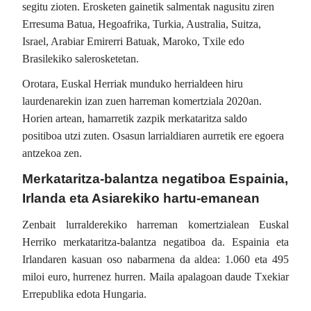
segitu zioten. Erosketen gainetik salmentak nagusitu ziren
Erresuma Batua, Hegoafrika, Turkia, Australia, Suitza,
Israel, Arabiar Emirerri Batuak, Maroko, Txile edo
Brasilekiko salerosketetan.
Orotara, Euskal Herriak munduko herrialdeen hiru
laurdenarekin izan zuen harreman komertziala 2020an.
Horien artean, hamarretik zazpik merkataritza saldo
positiboa utzi zuten. Osasun larrialdiaren aurretik ere egoera
antzekoa zen.
Merkataritza-balantza negatiboa Espainia,
Irlanda eta Asiarekiko hartu-emanean
Zenbait lurralderekiko harreman komertzialean Euskal
Herriko merkataritza-balantza negatiboa da. Espainia eta
Irlandaren kasuan oso nabarmena da aldea: 1.060 eta 495
miloi euro, hurrenez hurren. Maila apalagoan daude Txekiar
Errepublika edota Hungaria.