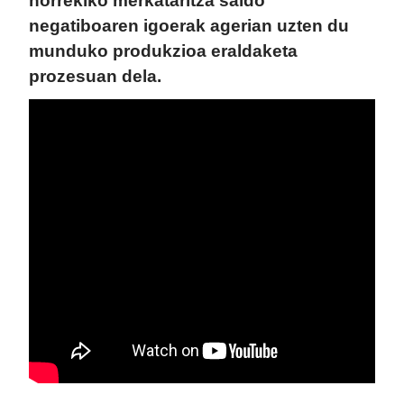
horrekiko merkataritza saldo
negatiboaren igoerak agerian uzten du
munduko produkzioa eraldaketa
prozesuan dela.