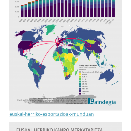
euskal-herriko-esportazioak-munduan