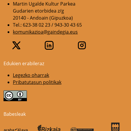
Martin Ugalde Kultur Parkea
Gudarien etorbidea z/g
20140 - Andoain (Gipuzkoa)
Tel.: 623-38 02 23 / 943-30 43 65
komunikazioa@gaindegia.eus
Edukien erabileraz
Legezko oharrak
Pribatutasun politikak
Babesleak