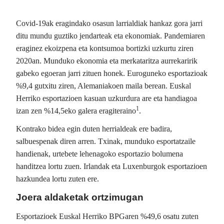
Covid-19ak eragindako osasun larrialdiak hankaz gora jarri
ditu mundu guztiko jendarteak eta ekonomiak. Pandemiaren
eraginez ekoizpena eta kontsumoa bortizki uzkurtu ziren
2020an. Munduko ekonomia eta merkataritza aurrekaririk
gabeko egoeran jarri zituen honek.
Euroguneko esportazioak
%9,4 gutxitu ziren, Alemaniakoen maila berean. Euskal
Herriko esportazioen kasuan uzkurdura are eta handiagoa
1
izan zen %14,5eko galera eragiteraino
.
Kontrako bidea egin duten herrialdeak ere badira,
salbuespenak diren arren. Txinak, munduko esportatzaile
handienak, urtebete lehenagoko esportazio bolumena
handitzea lortu zuen. Irlandak eta Luxenburgok esportazioen
hazkundea lortu zuten ere.
Joera aldaketak ortzimugan
Esportazioek Euskal Herriko BPGaren %49,6 osatu zuten