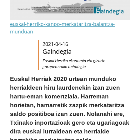
euskal-herriko-kanpo-merkataritza-balantza-
munduan
2021-04-16
Gaindegia
Euskal Herriko ekonomia eta gizarte
garapenerako behategia
Euskal Herriak 2020 urtean munduko
herrialdeen hiru laurdenekin izan zuen
hartu-eman komertziala. Harreman
horietan, hamarretik zazpik merkataritza
saldo positiboa izan zuen. Nolanahi ere,
Txinako inportazioak gero eta ugariagoak
dira euskal lurraldean eta herrialde