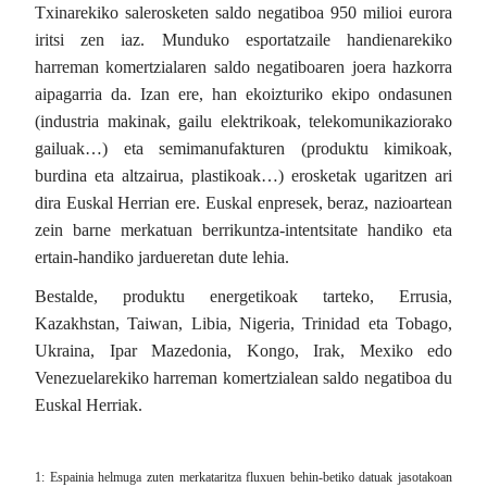
Txinarekiko salerosketen saldo negatiboa 950 milioi eurora
iritsi zen iaz. Munduko esportatzaile handienarekiko
harreman komertzialaren saldo negatiboaren joera hazkorra
aipagarria da. Izan ere, han ekoizturiko ekipo ondasunen
(industria makinak, gailu elektrikoak, telekomunikaziorako
gailuak…) eta semimanufakturen (produktu kimikoak,
burdina eta altzairua, plastikoak…) erosketak ugaritzen ari
dira Euskal Herrian ere. Euskal enpresek, beraz, nazioartean
zein barne merkatuan berrikuntza-intentsitate handiko eta
ertain-handiko jardueretan dute lehia.
Bestalde, produktu energetikoak tarteko, Errusia,
Kazakhstan, Taiwan, Libia, Nigeria, Trinidad eta Tobago,
Ukraina, Ipar Mazedonia, Kongo, Irak, Mexiko edo
Venezuelarekiko harreman komertzialean saldo negatiboa du
Euskal Herriak.
1:
Espainia helmuga zuten merkataritza fluxuen behin-betiko datuak jasotakoan