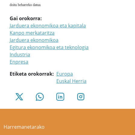
doitu beharreko datua.
Gai orokorra
Jarduera ekonomikoa eta kapitala
Kanpo merkataritza
Jarduera ekonomikoa
Egitura ekonomikoa eta teknologia
Industria
Enpresa
Etiketa orokorrak
Europa
Euskal Herria
Harremanetarako