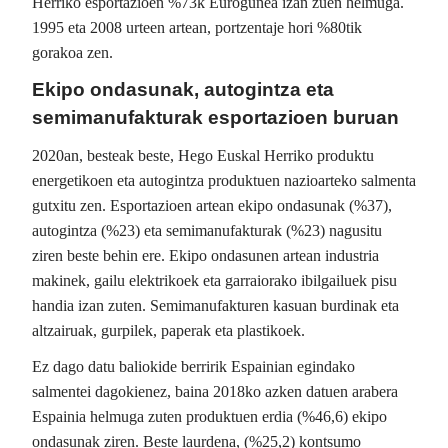
Herriko esportazioen %73k Eurogunea izan zuen helmuga.
1995 eta 2008 urteen artean, portzentaje hori %80tik
gorakoa zen.
Ekipo ondasunak, autogintza eta
semimanufakturak esportazioen buruan
2020an, besteak beste, Hego Euskal Herriko produktu
energetikoen eta autogintza produktuen nazioarteko salmenta
gutxitu zen. Esportazioen artean ekipo ondasunak (%37),
autogintza (%23) eta semimanufakturak (%23) nagusitu
ziren beste behin ere. Ekipo ondasunen artean industria
makinek, gailu elektrikoek eta garraiorako ibilgailuek pisu
handia izan zuten. Semimanufakturen kasuan burdinak eta
altzairuak, gurpilek, paperak eta plastikoek.
Ez dago datu baliokide berririk Espainian egindako
salmentei dagokienez, baina 2018ko azken datuen arabera
Espainia helmuga zuten produktuen erdia (%46,6) ekipo
ondasunak ziren. Beste laurdena, (%25,2) kontsumo