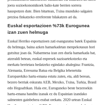
joera sozioekonomikoek balio-kate berrien sorrera
hauspotzen dute. Bien bitartean, Txina munduko salgaien
prezioa finkatzeko erreferente bilakatzen ari da.
Euskal esportazioen %73k Eurogunea
izan zuen helmuga
Euskal Herriko esportazioen zati esanguratsu batek Espainia
du helmuga, baina azken hamarkadetan menpekotasun hori
gutxituz joan da. Nabarmena izan zen duela hamarkada bat,
atzeraldi betean, euskal enpresek nazioartekotzeko eta
merkatu berrietara hedatzeko egindako ahalegina: Frantzia,
Alemania, Erresuma Batua eta Belgika lehenetsita
Europarekiko hartu-emana estutu zuten, eta, aldi berean,
bezero berriak eskuratu AEB, Mexiko, Txina, Turkia, Brasil
edo Hegoafrikan. Hala ere, Euroguneko beste bezeroekin
hartu-emana handitu izanak ez du Espainian izandako
salmenten gainbehera erabat orekatu. 2020 urtean Euskal