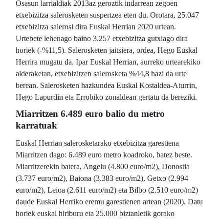
Osasun larrialdiak 2013az geroztik indarrean zegoen
etxebizitza salerosketen suspertzea eten du. Orotara, 25.047
etxebizitza salerosi dira Euskal Herrian 2020 urtean.
Urtebete lehenago baino 3.257 etxebizitza gutxiago dira
horiek (-%11,5). Salerosketen jaitsiera, ordea, Hego Euskal
Herrira mugatu da. Ipar Euskal Herrian, aurreko urtearekiko
alderaketan, etxebizitzen salerosketa %44,8 hazi da urte
berean. Salerosketen hazkundea Euskal Kostaldea-Aturrin,
Hego Lapurdin eta Errobiko zonaldean gertatu da bereziki.
Miarritzen 6.489 euro balio du metro
karratuak
Euskal Herrian salerosketarako etxebizitza garestiena
Miarritzen dago: 6.489 euro metro koadroko, batez beste.
Miarritzerekin batera, Angelu (4.800 euro/m2), Donostia
(3.737 euro/m2), Baiona (3.383 euro/m2), Getxo (2.994
euro/m2), Leioa (2.611 euro/m2) eta Bilbo (2.510 euro/m2)
daude Euskal Herriko eremu garestienen artean (2020). Datu
horiek euskal hiriburu eta 25.000 biztanletik gorako