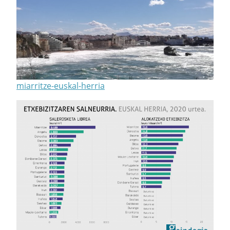
miarritze-euskal-herria