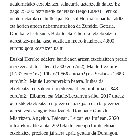
udalerrietako etxebizitzen salneurria aztertzetik datoz. Ez
dago 25.000 biztanletik beherako Hego Euskal Herriko
udalerrietarako daturik. Ipar Euskal Herrirako badira, aldiz,
eta horien artean nabarmentzekoa da Zuraide, Getaria,
Donibane Lohizune, Bidarte eta Ziburuko etxebizitzen
garestitze-maila, kasu guztietan metro kuadroak 4.800
eurotik gora kostatzen baitu.
Euskal Herriko udalerri handienen artean etxebizitzen prezio
merkeena dute Tutera (1.000 euro/m2), Maule-Lextarre
(1.233 euro/m2), Eibar (1.566 euro/m2) eta Sestaok (1.683
euro/m2). Maule-Lextarrerekin batera, Iruñea da
etxebizitzaren salneurri merkeena duen hiriburua (1.848
euro/m2). Eibarren eta Maule-Lextarren salbu, 2017 urteaz
geroztik etxebizitzaren prezioa haziz joan da eta prezioen
garestitzea esanguratsua izan da Donibane Garazin,
Miarritzen, Angelun, Baionan, Leioan eta Iruñean. 2020
urtearekin alderatuta, 2021eko lehenengo hiruhilekoan
etxebizitza prezioen jaitsiera apala gertatu da Durangon,