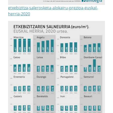
etxebizitza-salerosketa-alokairu-prezioa-euskal-
herria-2020