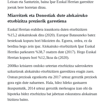
Leioan eta Santurtzin, baina Ipar Euskal Herrian garestitze
joerak bere horretan dirau.
Miarritzek eta Donostiak dute alokairuko
etxebizitza preziorik garestiena
Euskal Herrian erabilera iraunkorra duten etxebizitzen
%15,2 alokairukoak dira (2020). Europar Batasuneko batez
bestekoak kopuru hori bikoizten du. Egoera, ordea, ez da
berdina hego zein ipar. Alokairuko etxebizitzek Ipar Euskal
Herriko parkearen %38,7 osatzen dute (2017). Hego Euskal
Herrian kopuru hori %12,3koa da (2020).
2008ko krisiaren ondoko urteetan etxebizitza salerosketen
uzkurtzeak alokairuko etxebizitzen garestitzea eragin zuen.
Ostean
prezioak egonkortu eta 2017 urteaz geroztik prezioek
gora egin dute nabarmen. Hala, hilez hileko gastuaren
ikuspuntutik, 2014 urteaz geroztik merkeagoa izan ohi da
hipoteka bidez etxebizitza bat jabetzan eskuratzea alokairuan
bizitzea baino.