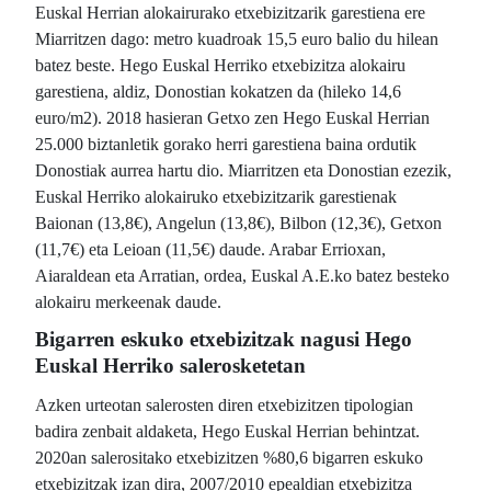
Euskal Herrian alokairurako etxebizitzarik garestiena ere
Miarritzen dago: metro kuadroak 15,5 euro balio du hilean
batez beste. Hego Euskal Herriko etxebizitza alokairu
garestiena, aldiz, Donostian kokatzen da (hileko 14,6
euro/m2). 2018 hasieran Getxo zen Hego Euskal Herrian
25.000 biztanletik gorako herri garestiena baina ordutik
Donostiak aurrea hartu dio. Miarritzen eta Donostian ezezik,
Euskal Herriko alokairuko etxebizitzarik garestienak
Baionan (13,8€), Angelun (13,8€), Bilbon (12,3€), Getxon
(11,7€) eta Leioan (11,5€) daude. Arabar Errioxan,
Aiaraldean eta Arratian, ordea, Euskal A.E.ko batez besteko
alokairu merkeenak daude.
Bigarren eskuko etxebizitzak nagusi Hego
Euskal Herriko salerosketetan
Azken urteotan salerosten diren etxebizitzen tipologian
badira zenbait aldaketa, Hego Euskal Herrian behintzat.
2020an salerositako etxebizitzen %80,6 bigarren eskuko
etxebizitzak izan dira, 2007/2010 epealdian etxebizitza