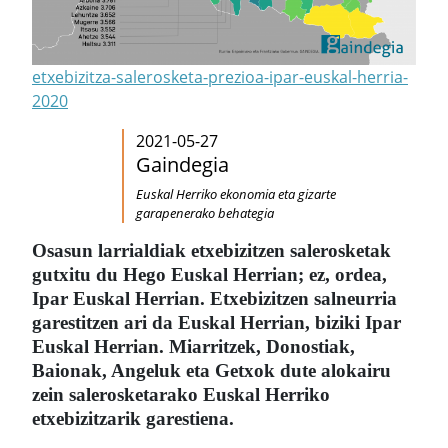
etxebizitza-salerosketa-prezioa-ipar-euskal-herria-
2020
2021-05-27
Gaindegia
Euskal Herriko ekonomia eta gizarte
garapenerako behategia
Osasun larrialdiak etxebizitzen salerosketak
gutxitu du Hego Euskal Herrian; ez, ordea,
Ipar Euskal Herrian. Etxebizitzen salneurria
garestitzen ari da Euskal Herrian, biziki Ipar
Euskal Herrian. Miarritzek, Donostiak,
Baionak, Angeluk eta Getxok dute alokairu
zein salerosketarako Euskal Herriko
etxebizitzarik garestiena.