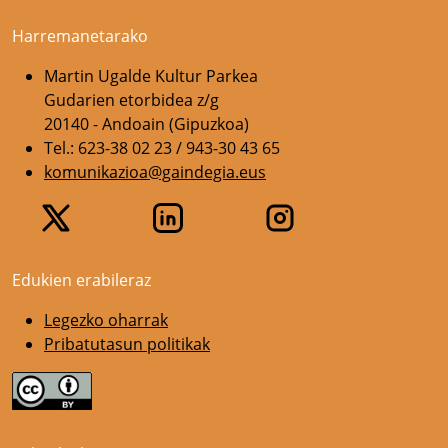
Harremanetarako
Martin Ugalde Kultur Parkea
Gudarien etorbidea z/g
20140 - Andoain (Gipuzkoa)
Tel.: 623-38 02 23 / 943-30 43 65
komunikazioa@gaindegia.eus
Edukien erabileraz
Legezko oharrak
Pribatutasun politikak