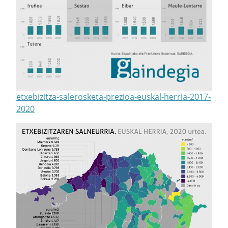
etxebizitza-salerosketa-prezioa-euskal-herria-2017-
2020