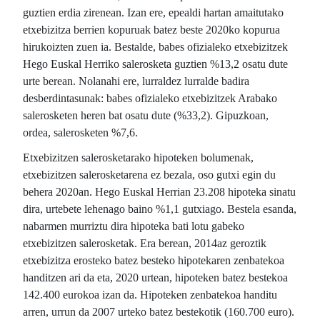
guztien erdia zirenean. Izan ere, epealdi hartan amaitutako
etxebizitza berrien kopuruak batez beste 2020ko kopurua
hirukoizten zuen ia. Bestalde, babes ofizialeko etxebizitzek
Hego Euskal Herriko salerosketa guztien %13,2 osatu dute
urte berean. Nolanahi ere, lurraldez lurralde badira
desberdintasunak: babes ofizialeko etxebizitzek Arabako
salerosketen heren bat osatu dute (%33,2). Gipuzkoan,
ordea, salerosketen %7,6.
Etxebizitzen salerosketarako hipoteken bolumenak,
etxebizitzen salerosketarena ez bezala, oso gutxi egin du
behera 2020an. Hego Euskal Herrian 23.208 hipoteka sinatu
dira, urtebete lehenago baino %1,1 gutxiago. Bestela esanda,
nabarmen murriztu dira hipoteka bati lotu gabeko
etxebizitzen salerosketak. Era berean, 2014az geroztik
etxebizitza erosteko batez besteko hipotekaren zenbatekoa
handitzen ari da eta, 2020 urtean, hipoteken batez bestekoa
142.400 eurokoa izan da. Hipoteken zenbatekoa handitu
arren, urrun da 2007 urteko batez bestekotik (160.700 euro).