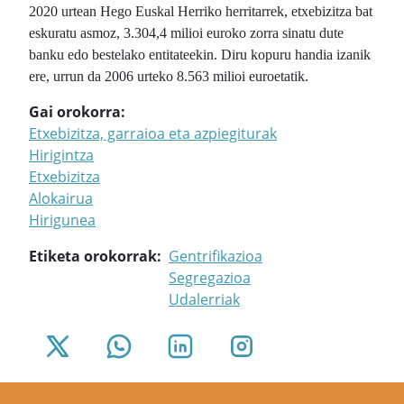
2020 urtean Hego Euskal Herriko herritarrek, etxebizitza bat
eskuratu asmoz, 3.304,4 milioi euroko zorra sinatu dute
banku edo bestelako entitateekin. Diru kopuru handia izanik
ere, urrun da 2006 urteko 8.563 milioi euroetatik.
Gai orokorra
Etxebizitza, garraioa eta azpiegiturak
Hirigintza
Etxebizitza
Alokairua
Hirigunea
Etiketa orokorrak
Gentrifikazioa
Segregazioa
Udalerriak