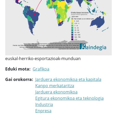
euskal-herriko-esportazioak-munduan
Eduki mota
Grafikoa
Gai orokorra
Jarduera ekonomikoa eta kapitala
Kanpo merkataritza
Jarduera ekonomikoa
Egitura ekonomikoa eta teknologia
Industria
Enpresa