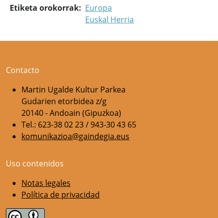
Etiketa orokorrak
Europa
Euskal Herria
Contacto
Martin Ugalde Kultur Parkea
Gudarien etorbidea z/g
20140 - Andoain (Gipuzkoa)
Tel.: 623-38 02 23 / 943-30 43 65
komunikazioa@gaindegia.eus
Uso contenidos
Notas legales
Política de privacidad