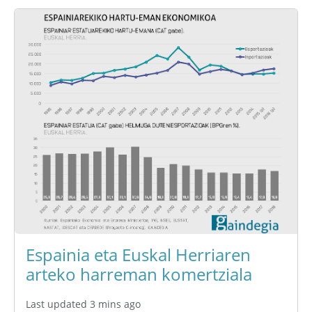
Espainia eta Euskal Herriaren
arteko harreman komertziala
Last updated 3 mins ago