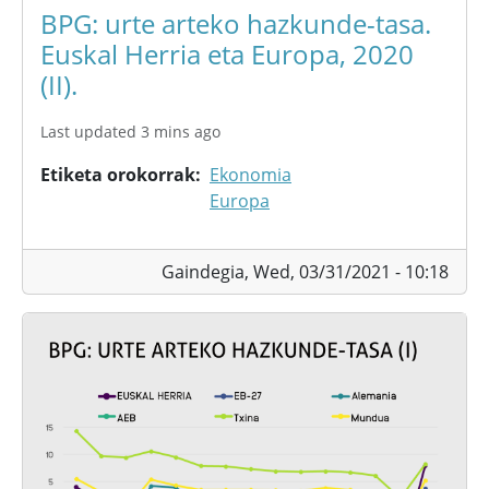
BPG: urte arteko hazkunde-tasa.
Euskal Herria eta Europa, 2020
(II).
Last updated 3 mins ago
Etiketa orokorrak
Ekonomia
Europa
Gaindegia,
Wed, 03/31/2021 - 10:18