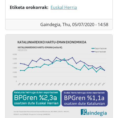
Etiketa orokorrak
Euskal Herria
Gaindegia,
Thu, 05/07/2020 - 14:58