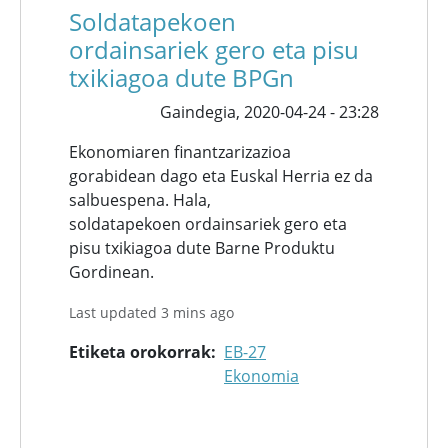
Soldatapekoen
ordainsariek gero eta pisu
txikiagoa dute BPGn
Gaindegia,
2020-04-24 - 23:28
Ekonomiaren finantzarizazioa
gorabidean dago eta Euskal Herria ez da
salbuespena. Hala,
soldatapekoen ordainsariek gero eta
pisu txikiagoa dute Barne Produktu
Gordinean.
Last updated 3 mins ago
Etiketa orokorrak
EB-27
Ekonomia