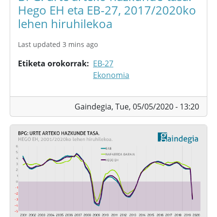
Hego EH eta EB-27, 2017/2020ko
lehen hiruhilekoa
Last updated 3 mins ago
Etiketa orokorrak
EB-27
Ekonomia
Gaindegia,
Tue, 05/05/2020 - 13:20