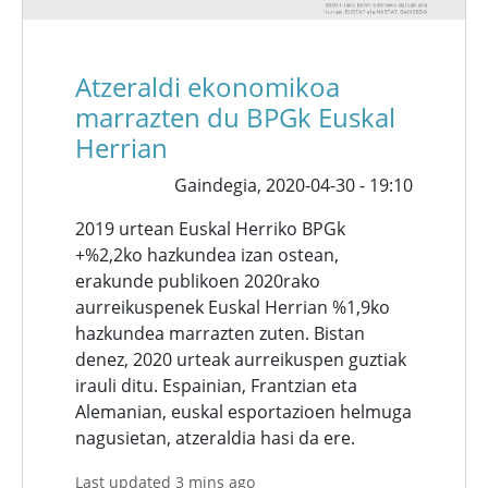
Atzeraldi ekonomikoa
marrazten du BPGk Euskal
Herrian
Gaindegia,
2020-04-30 - 19:10
2019 urtean Euskal Herriko BPGk
+%2,2ko hazkundea izan ostean,
erakunde publikoen 2020rako
aurreikuspenek Euskal Herrian %1,9ko
hazkundea marrazten zuten. Bistan
denez, 2020 urteak aurreikuspen guztiak
irauli ditu. Espainian, Frantzian eta
Alemanian, euskal esportazioen helmuga
nagusietan, atzeraldia hasi da ere.
Last updated 3 mins ago