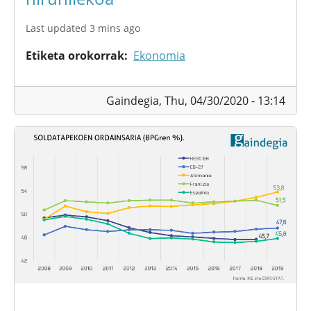
Last updated 3 mins ago
Etiketa orokorrak
Ekonomia
Gaindegia,
Thu, 04/30/2020 - 13:14