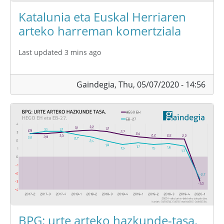
Katalunia eta Euskal Herriaren
arteko harreman komertziala
Last updated 3 mins ago
Gaindegia,
Thu, 05/07/2020 - 14:56
BPG: urte arteko hazkunde-tasa.