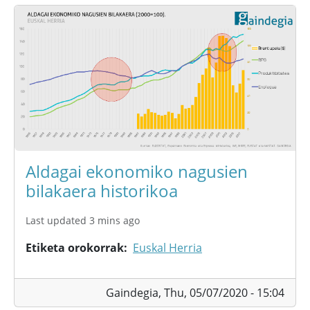
Aldagai ekonomiko nagusien
bilakaera historikoa
Last updated 3 mins ago
Etiketa orokorrak
Euskal Herria
Gaindegia,
Thu, 05/07/2020 - 15:04