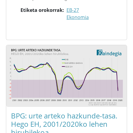
Etiketa orokorrak
EB-27
Ekonomia
BPG: urte arteko hazkunde-tasa.
Hego EH, 2001/2020ko lehen
hiruhilekoa