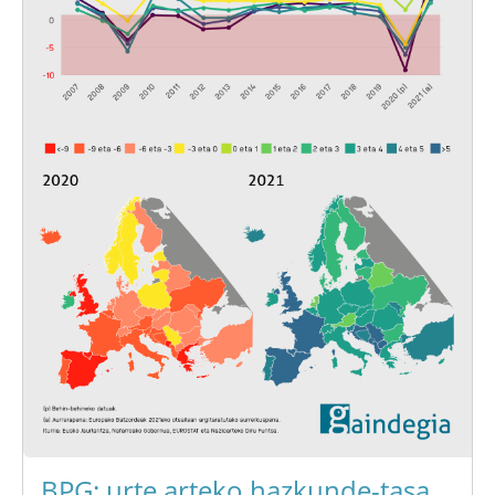
BPG: urte arteko hazkunde-tasa.