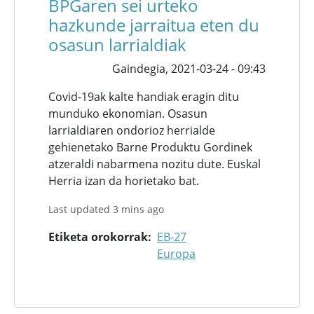
BPGaren sei urteko
hazkunde jarraitua eten du
osasun larrialdiak
Gaindegia,
2021-03-24 - 09:43
Covid-19ak kalte handiak eragin ditu
munduko ekonomian. Osasun
larrialdiaren ondorioz herrialde
gehienetako Barne Produktu Gordinek
atzeraldi nabarmena nozitu dute. Euskal
Herria izan da horietako bat.
Last updated 3 mins ago
Etiketa orokorrak
EB-27
Europa