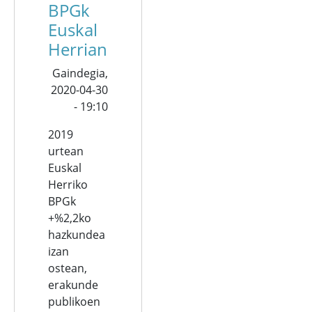
BPGk
Euskal
Herrian
Gaindegia,
2020-04-30
- 19:10
2019
urtean
Euskal
Herriko
BPGk
+%2,2ko
hazkundea
izan
ostean,
erakunde
publikoen