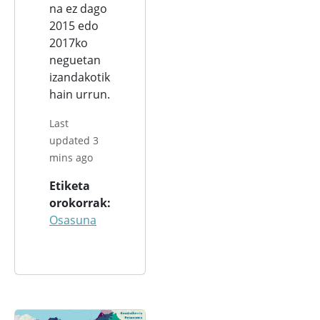
na ez dago
2015 edo
2017ko
neguetan
izandakotik
hain urrun.
Last
updated 3
mins ago
Etiketa
orokorrak
Osasuna