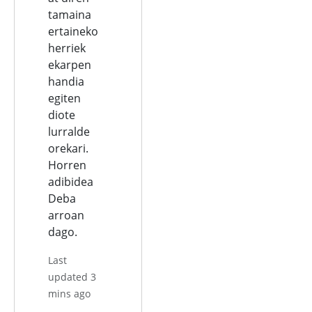
tamaina
ertaineko
herriek
ekarpen
handia
egiten
diote
lurralde
orekari.
Horren
adibidea
Deba
arroan
dago.
Last
updated 3
mins ago