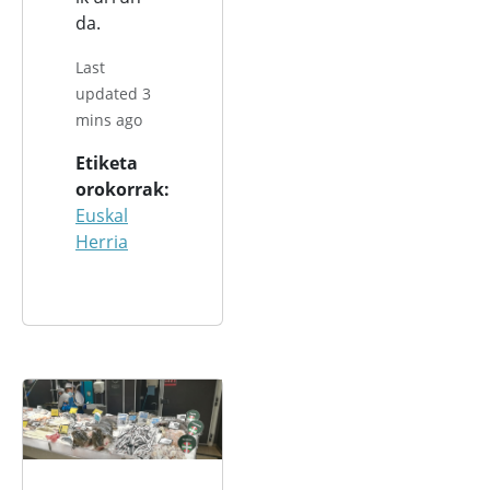
da.
Last
updated 3
mins ago
Etiketa
orokorrak
Euskal
Herria