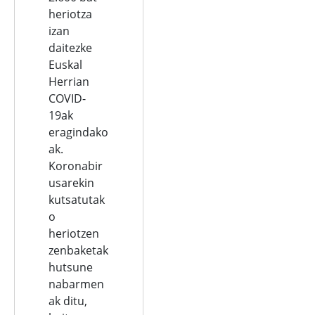
heriotza
izan
daitezke
Euskal
Herrian
COVID-
19ak
eragindako
ak.
Koronabir
usarekin
kutsatutak
o
heriotzen
zenbaketak
hutsune
nabarmen
ak ditu,