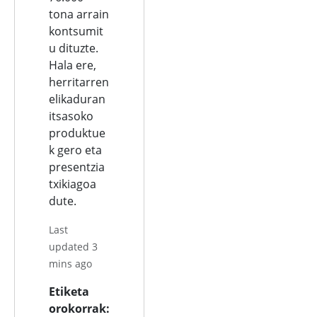
tona arrain
kontsumit
u dituzte.
Hala ere,
herritarren
elikaduran
itsasoko
produktue
k gero eta
presentzia
txikiagoa
dute.
Last
updated 3
mins ago
Etiketa
orokorrak