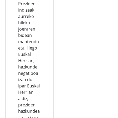
Prezioen
Indizeak
aurreko
hileko
joeraren
bidean
mantendu
eta, Hego
Euskal
Herrian,
hazkunde
negatiboa
izan du.
Ipar Euskal
Herrian,
aldiz,
prezioen
hazkundea
apala izan