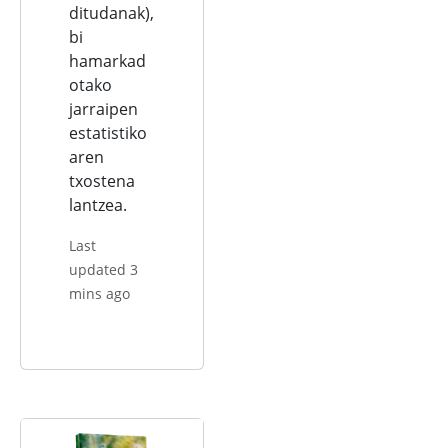
ditudanak),
bi
hamarkad
otako
jarraipen
estatistiko
aren
txostena
lantzea.
Last
updated 3
mins ago