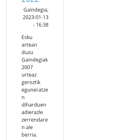
Gaindegia,
2023-01-13
- 16:38
Esku
artean
duzu
Gaindegiak
2007
urteaz
geroztik
eguneratze
n
diharduen
adierazle
zerrendare
n ale
berria.