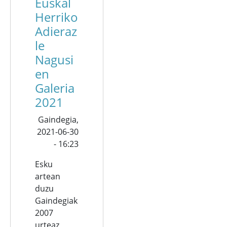
Euskal
Herriko
Adieraz
le
Nagusi
en
Galeria
2021
Gaindegia,
2021-06-30
- 16:23
Esku
artean
duzu
Gaindegiak
2007
urteaz