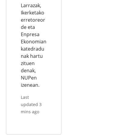
Larrazak,
Ikerketako
erretoreor
de eta
Enpresa
Ekonomian
katedradu
nak hartu
zituen
denak,
NUPen
izenean.
Last
updated 3
mins ago