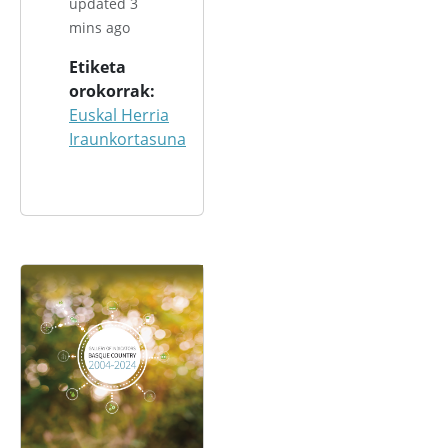
updated 3
mins ago
Etiketa
orokorrak
Euskal Herria
Iraunkortasuna