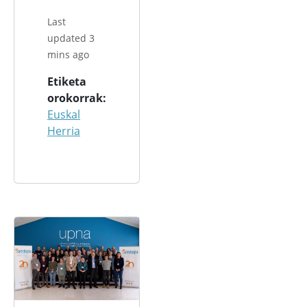
Last
updated 3
mins ago
Etiketa
orokorrak
Euskal
Herria