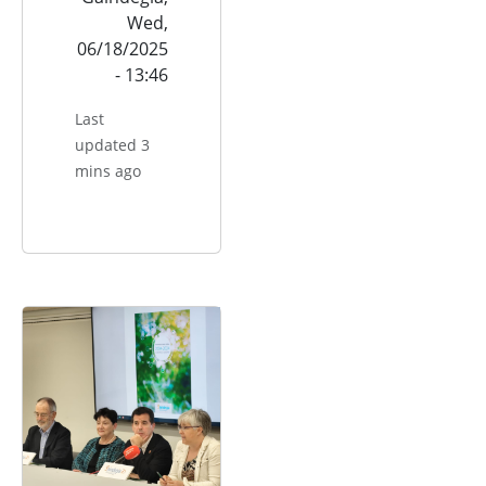
Wed,
06/18/2025
- 13:46
Last
updated 3
mins ago