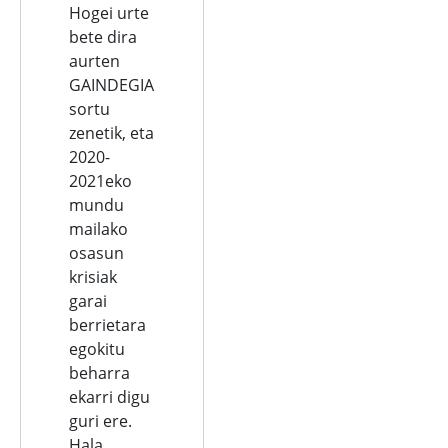
Hogei urte
bete dira
aurten
GAINDEGIA
sortu
zenetik, eta
2020-
2021eko
mundu
mailako
osasun
krisiak
garai
berrietara
egokitu
beharra
ekarri digu
guri ere.
Hala,