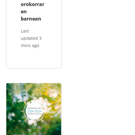
orokorrar
en
barnean
Last
updated 3
mins ago