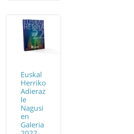
Euskal
Herriko
Adieraz
le
Nagusi
en
Galeria
2022