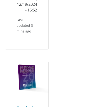
12/19/2024
- 15:52
Last
updated 3
mins ago