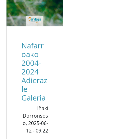
Nafarr
oako
2004-
2024
Adieraz
le
Galeria
Iñaki
Dorronsos
o,
2025-06-
12 - 09:22