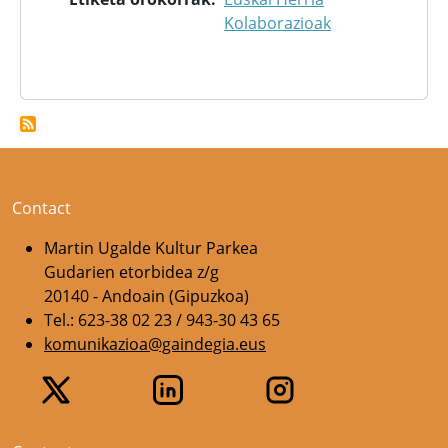
Kolaborazioak
Contact
Martin Ugalde Kultur Parkea
Gudarien etorbidea z/g
20140 - Andoain (Gipuzkoa)
Tel.: 623-38 02 23 / 943-30 43 65
komunikazioa@gaindegia.eus