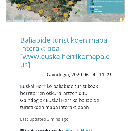
Baliabide turistikoen mapa
interaktiboa
[www.euskalherrikomapa.e
us]
Gaindegia,
2020-06-24 - 11:09
Euskal Herriko baliabide turistikoak
herritarren eskura jartzen ditu
Gaindegiak Euskal Herriko baliabide
turistikoen mapa interaktiboan
Last updated 3 mins ago
Etiketa orokorrak
Euskal Herria