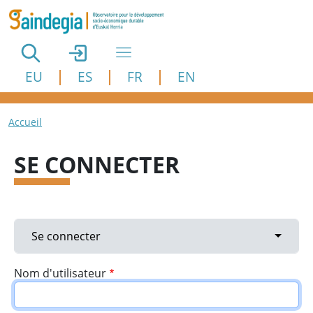
Aller au contenu principal
EU
ES
FR
EN
Fil d'Ariane
Accueil
SE CONNECTER
Onglets principaux
Toggle 
Se connecter
Nom d'utilisateur