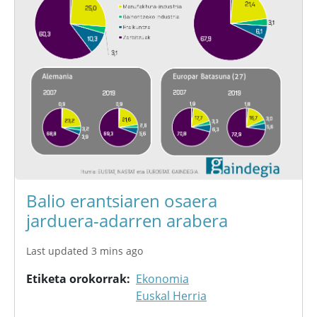
Balio erantsiaren osaera
jarduera-adarren arabera
Last updated 3 mins ago
Etiketa orokorrak
Ekonomia
Euskal Herria