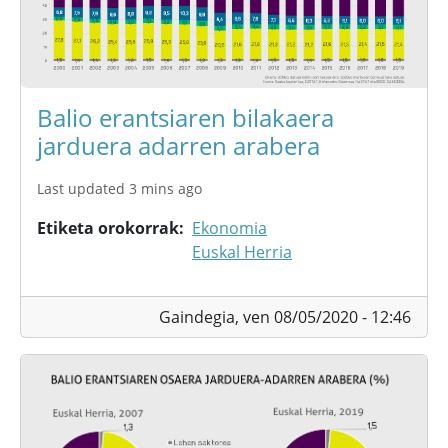
Balio erantsiaren bilakaera
jarduera adarren arabera
Last updated 3 mins ago
Etiketa orokorrak
Ekonomia
Euskal Herria
Gaindegia,
ven 08/05/2020 - 12:46