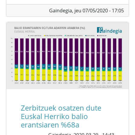
Gaindegia,
jeu 07/05/2020 - 17:05
Zerbitzuek osatzen dute
Euskal Herriko balio
erantsiaren %68a
Gaindegia,
2020-03-29 - 14:43