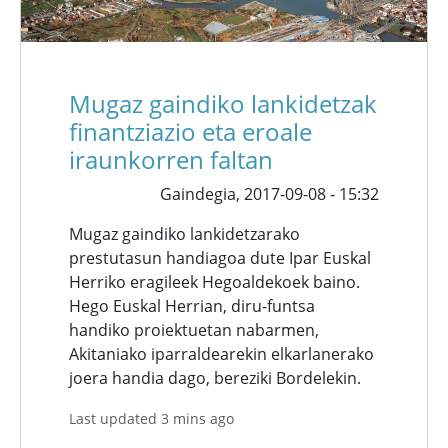
Mugaz gaindiko lankidetzak
finantziazio eta eroale
iraunkorren faltan
Gaindegia,
2017-09-08 - 15:32
Mugaz gaindiko lankidetzarako
prestutasun handiagoa dute Ipar Euskal
Herriko eragileek Hegoaldekoek baino.
Hego Euskal Herrian, diru-funtsa
handiko proiektuetan nabarmen,
Akitaniako iparraldearekin elkarlanerako
joera handia dago, bereziki Bordelekin.
Last updated 3 mins ago