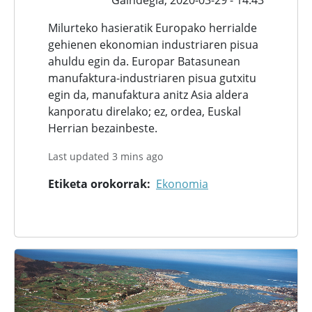
Milurteko hasieratik Europako herrialde
gehienen ekonomian industriaren pisua
ahuldu egin da. Europar Batasunean
manufaktura-industriaren pisua gutxitu
egin da, manufaktura anitz Asia aldera
kanporatu direlako; ez, ordea, Euskal
Herrian bezainbeste.
Last updated 3 mins ago
Etiketa orokorrak
Ekonomia