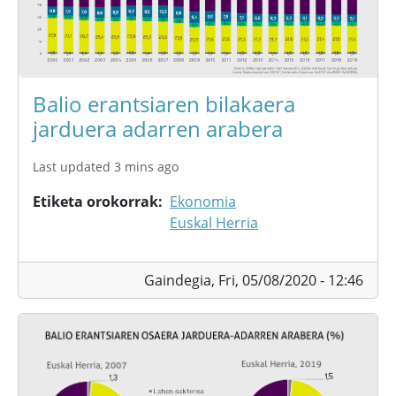
Balio erantsiaren bilakaera
jarduera adarren arabera
Last updated 3 mins ago
Etiketa orokorrak
Ekonomia
Euskal Herria
Gaindegia,
Fri, 05/08/2020 - 12:46