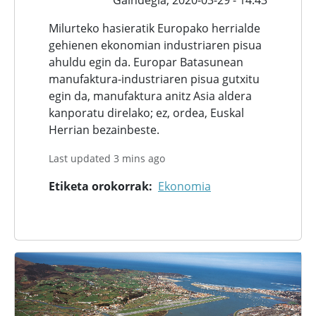
Milurteko hasieratik Europako herrialde
gehienen ekonomian industriaren pisua
ahuldu egin da. Europar Batasunean
manufaktura-industriaren pisua gutxitu
egin da, manufaktura anitz Asia aldera
kanporatu direlako; ez, ordea, Euskal
Herrian bezainbeste.
Last updated 3 mins ago
Etiketa orokorrak
Ekonomia