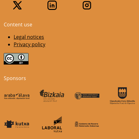
Content use
Legal notices
Privacy policy
Sponsors