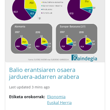
Balio erantsiaren osaera
jarduera-adarren arabera
Last updated 3 mins ago
Etiketa orokorrak
Ekonomia
Euskal Herria