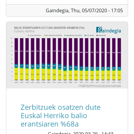
Gaindegia,
Thu, 05/07/2020 - 17:05
Zerbitzuek osatzen dute
Euskal Herriko balio
erantsiaren %68a
Gaindegia,
2020-03-29 - 14:43