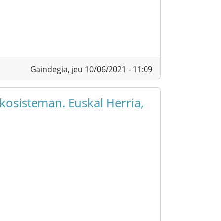
Gaindegia,
jeu 10/06/2021 - 11:09
kosisteman. Euskal Herria,