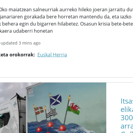
0ko maiatzean salneurriak aurreko hileko joeran jarraitu d
 janariaren gorakada bere horretan mantendu da, eta iazko
k behera egin du bigarren hilabetez. Osasun krisia bete-bete
akaera udaberri honetan
 updated 3 mins ago
keta orokorrak
Euskal Herria
Its
eli
300
arr