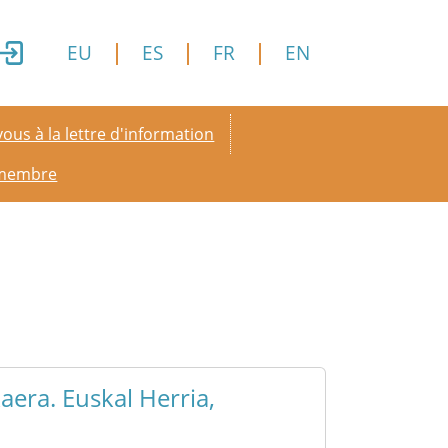
EU
ES
FR
EN
y menu
ous à la lettre d'information
 membre
aera. Euskal Herria,