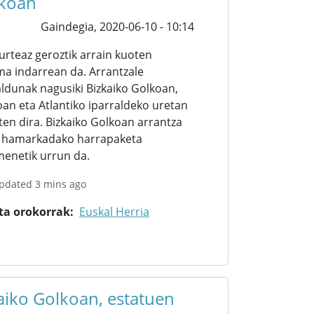
koan
Gaindegia,
2020-06-10 - 10:14
urteaz geroztik arrain kuoten
ma indarrean da. Arrantzale
ldunak nagusiki Bizkaiko Golkoan,
oan eta Atlantiko iparraldeko uretan
ten dira. Bizkaiko Golkoan arrantza
. hamarkadako harrapaketa
enetik urrun da.
updated 3 mins ago
ta orokorrak
Euskal Herria
aiko Golkoan, estatuen