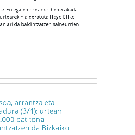
ute. Erregaien prezioen beherakada
 urtearekin alderatuta Hego EHko
an ari da baldintzatzen salneurrien
asoa, arrantza eta
kadura (3/4): urtean
.000 bat tona
antzatzen da Bizkaiko