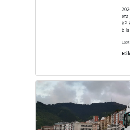
202
eta
KPI
bil
Last
Eti