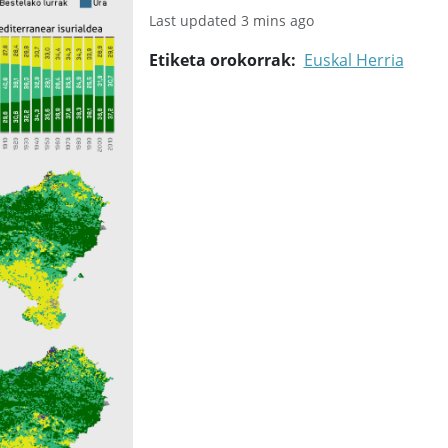
Last updated 3 mins ago
Etiketa orokorrak
Euskal Herria