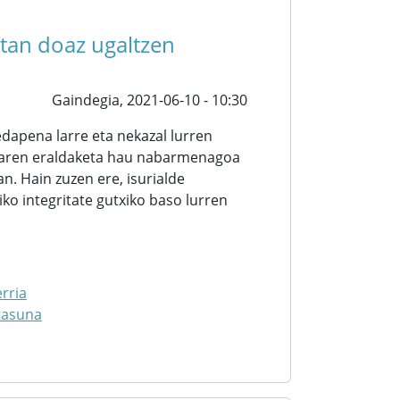
etan doaz ugaltzen
Gaindegia,
2021-06-10 - 10:30
apena larre eta nekazal lurren
saiaren eraldaketa hau nabarmenagoa
an. Hain zuzen ere, isurialde
o integritate gutxiko baso lurren
rria
tasuna