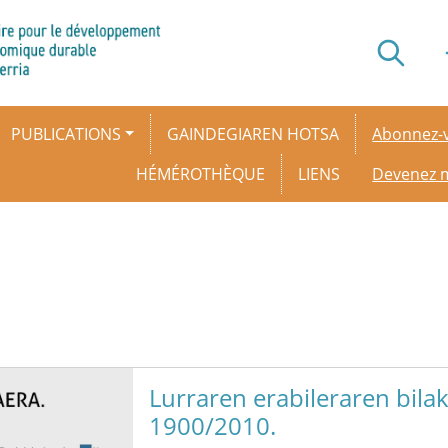
Secondar
PUBLICATIONS
GAINDEGIAREN HOTSA
Abonnez-v
HÉMÉROTHÈQUE
LIENS
Devenez
Lurraren erabileraren bilak
1900/2010.