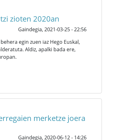
utzi zioten 2020an
Gaindegia,
2021-03-25 - 22:56
behera egin zuen iaz Hego Euskal,
deratuta. Aldiz, apalki bada ere,
Europan.
 erregaien merketze joera
Gaindegia,
2020-06-12 - 14:26