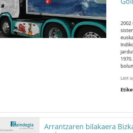
Gol
2002 
siste
euska
Indik
jardu
1970
bolum
Last 
Etike
Arrantzaren bilakaera Bizk