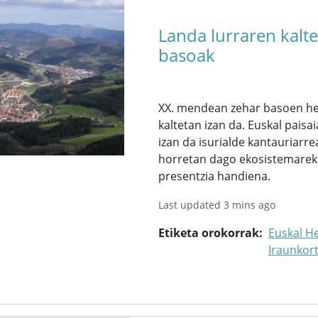
Landa lurraren kalt
basoak
XX. mendean zehar basoen hed
kaltetan izan da. Euskal pai
izan da isurialde kantauriarre
horretan dago ekosistemarekik
presentzia handiena.
Last updated 3 mins ago
Etiketa orokorrak
Euskal He
Iraunkor