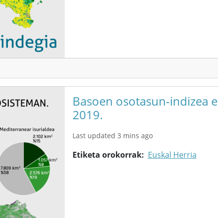
Basoen osotasun-indizea e
2019.
Last updated 3 mins ago
Etiketa orokorrak
Euskal Herria