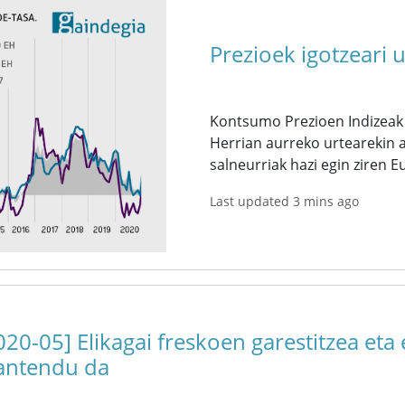
Prezioek igotzeari 
Kontsumo Prezioen Indizeak 
Herrian aurreko urtearekin al
salneurriak hazi egin ziren 
Last updated 3 mins ago
020-05] Elikagai freskoen garestitzea eta
ntendu da